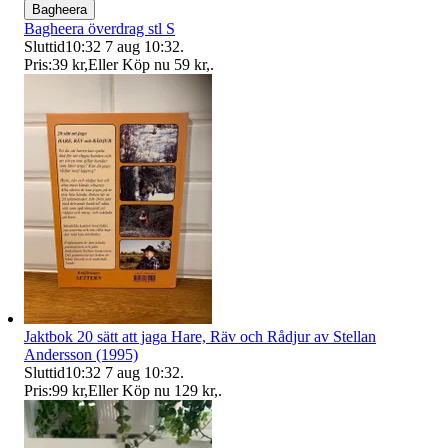
Bagheera
Bagheera överdrag stl S
Sluttid
10:32
7 aug 10:32
.
Pris:
39 kr
,
Eller Köp nu
59 kr
,
.
Jaktbok 20 sätt att jaga Hare, Räv och Rådjur av Stellan
Andersson (1995)
Sluttid
10:32
7 aug 10:32
.
Pris:
99 kr
,
Eller Köp nu
129 kr
,
.