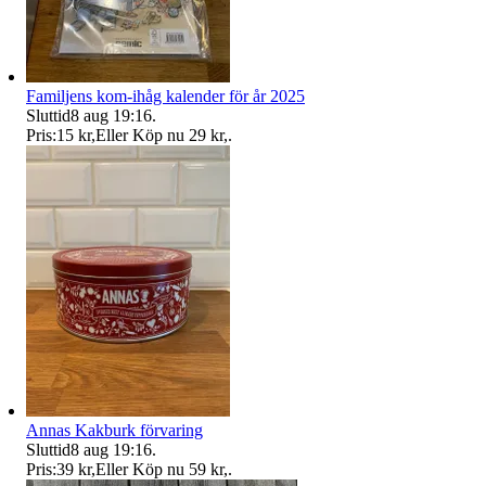
Familjens kom-ihåg kalender för år 2025
Sluttid
8 aug 19:16
.
Pris:
15 kr
,
Eller Köp nu
29 kr
,
.
Annas Kakburk förvaring
Sluttid
8 aug 19:16
.
Pris:
39 kr
,
Eller Köp nu
59 kr
,
.