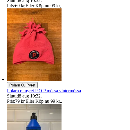
Sluttid
8 aug 10:32
.
Pris:
69 kr
,
Eller Köp nu
99 kr
,
.
Polarn O. Pyret
Polarn o. pyret P O.P mössa vintermössa
Sluttid
8 aug 10:32
.
Pris:
79 kr
,
Eller Köp nu
99 kr
,
.