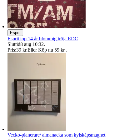
Esprit
Esprit top 14 år blommig tröja EDC
Sluttid
8 aug 10:32
.
Pris:
39 kr
,
Eller Köp nu
59 kr
,
.
Vecko-planerare/ almanacka som kylskåpsmagnet