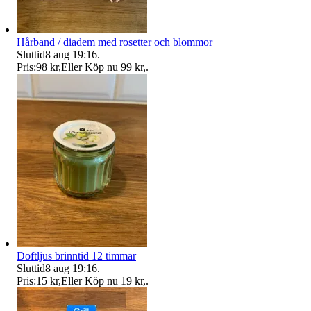
Hårband / diadem med rosetter och blommor
Sluttid
8 aug 19:16
.
Pris:
98 kr
,
Eller Köp nu
99 kr
,
.
Doftljus brinntid 12 timmar
Sluttid
8 aug 19:16
.
Pris:
15 kr
,
Eller Köp nu
19 kr
,
.