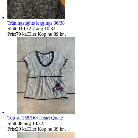
Träningstights leggings 36/38
Sluttid
10:32
7 aug 10:32
.
Pris:
79 kr
,
Eller Köp nu
89 kr
,
.
Top stl 158/164 Heart Quate
Sluttid
8 aug 10:32
.
Pris:
29 kr
,
Eller Köp nu
39 kr
,
.