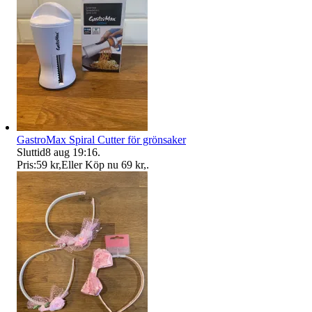
GastroMax Spiral Cutter för grönsaker
Sluttid
8 aug 19:16
.
Pris:
59 kr
,
Eller Köp nu
69 kr
,
.