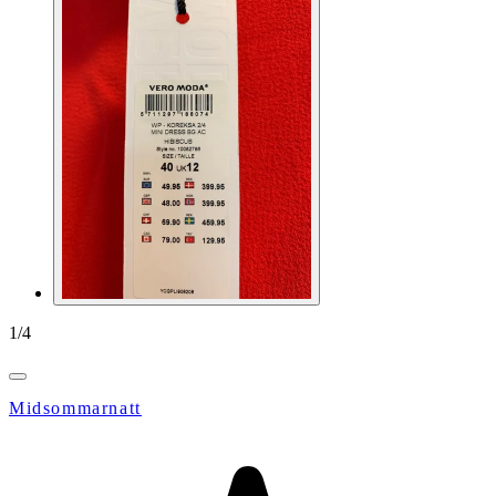
1
/
4
Midsommarnatt