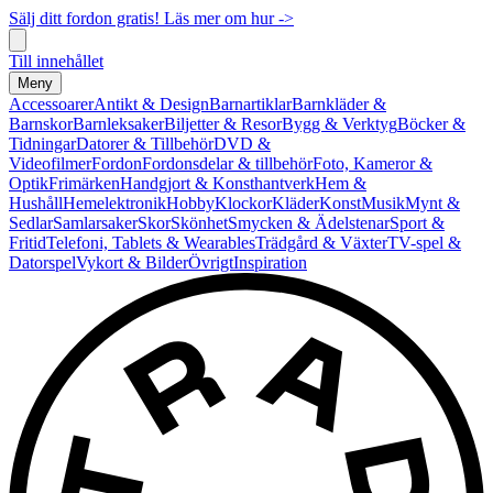
Sälj ditt fordon gratis! Läs mer om hur ->
Till innehållet
Meny
Accessoarer
Antikt & Design
Barnartiklar
Barnkläder &
Barnskor
Barnleksaker
Biljetter & Resor
Bygg & Verktyg
Böcker &
Tidningar
Datorer & Tillbehör
DVD &
Videofilmer
Fordon
Fordonsdelar & tillbehör
Foto, Kameror &
Optik
Frimärken
Handgjort & Konsthantverk
Hem &
Hushåll
Hemelektronik
Hobby
Klockor
Kläder
Konst
Musik
Mynt &
Sedlar
Samlarsaker
Skor
Skönhet
Smycken & Ädelstenar
Sport &
Fritid
Telefoni, Tablets & Wearables
Trädgård & Växter
TV-spel &
Datorspel
Vykort & Bilder
Övrigt
Inspiration