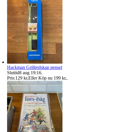
Hackman Grillredskap pensel
Sluttid
8 aug 19:16
.
Pris:
129 kr
,
Eller Köp nu
199 kr
,
.