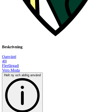
Beskrivning
Oanvänt
|
40
|
Flerfärgad
|
Vero Moda
Helt ny och aldrig använd