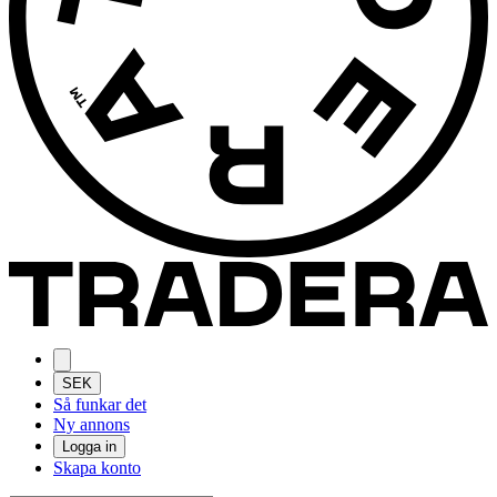
SEK
Så funkar det
Ny annons
Logga in
Skapa konto