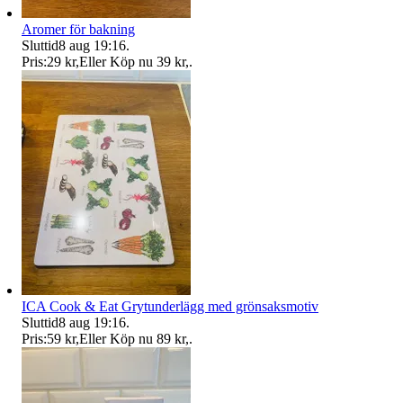
Aromer för bakning
Sluttid
8 aug 19:16
.
Pris:
29 kr
,
Eller Köp nu
39 kr
,
.
ICA Cook & Eat Grytunderlägg med grönsaksmotiv
Sluttid
8 aug 19:16
.
Pris:
59 kr
,
Eller Köp nu
89 kr
,
.