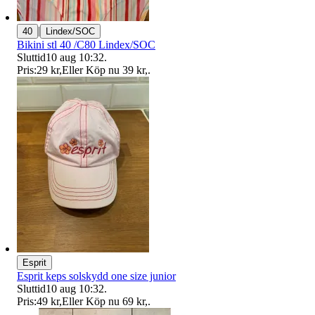
|
40
Lindex/SOC
Bikini stl 40 /C80 Lindex/SOC
Sluttid
10 aug 10:32
.
Pris:
29 kr
,
Eller Köp nu
39 kr
,
.
Esprit
Esprit keps solskydd one size junior
Sluttid
10 aug 10:32
.
Pris:
49 kr
,
Eller Köp nu
69 kr
,
.