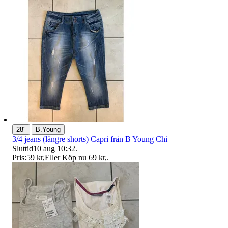
|
28"
B.Young
3/4 jeans (längre shorts) Capri från B Young Chi
Sluttid
10 aug 10:32
.
Pris:
59 kr
,
Eller Köp nu
69 kr
,
.