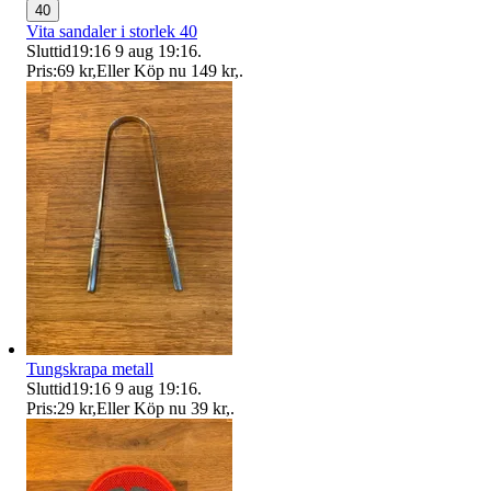
40
Vita sandaler i storlek 40
Sluttid
19:16
9 aug 19:16
.
Pris:
69 kr
,
Eller Köp nu
149 kr
,
.
Tungskrapa metall
Sluttid
19:16
9 aug 19:16
.
Pris:
29 kr
,
Eller Köp nu
39 kr
,
.