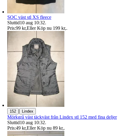
SOC väst stl XS fleece
Sluttid
10 aug 10:32
.
Pris:
99 kr
,
Eller Köp nu
199 kr
,
.
|
152
Lindex
Mörkgrå väst täckväst från Lindex stl 152 med fina deljer
Sluttid
10 aug 10:32
.
Pris:
49 kr
,
Eller Köp nu
89 kr
,
.