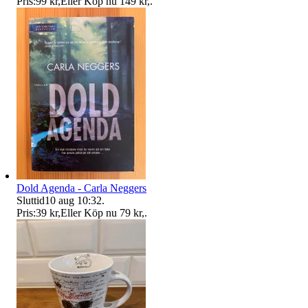
Pris:
99 kr
,
Eller Köp nu
149 kr
,
.
Dold Agenda - Carla Neggers
Sluttid
10 aug 10:32
.
Pris:
39 kr
,
Eller Köp nu
79 kr
,
.