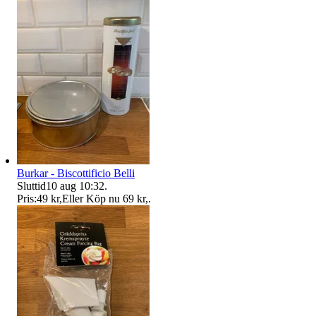
Burkar - Biscottificio Belli
Sluttid
10 aug 10:32
.
Pris:
49 kr
,
Eller Köp nu
69 kr
,
.