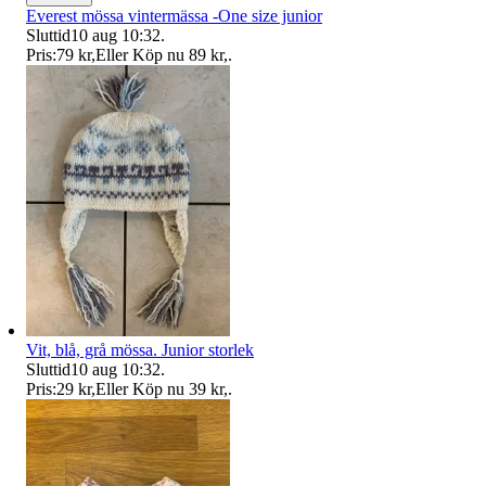
Everest mössa vintermässa -One size junior
Sluttid
10 aug 10:32
.
Pris:
79 kr
,
Eller Köp nu
89 kr
,
.
Vit, blå, grå mössa. Junior storlek
Sluttid
10 aug 10:32
.
Pris:
29 kr
,
Eller Köp nu
39 kr
,
.