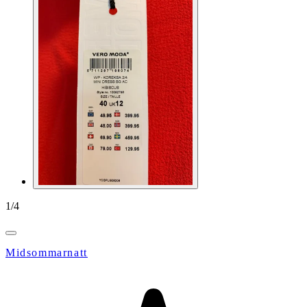
1
/
4
Midsommarnatt