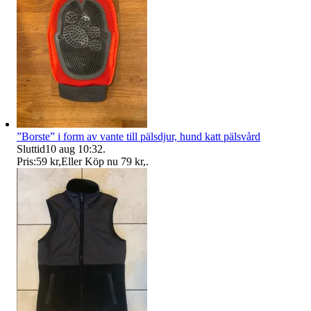
”Borste” i form av vante till pälsdjur, hund katt pälsvård
Sluttid
10 aug 10:32
.
Pris:
59 kr
,
Eller Köp nu
79 kr
,
.