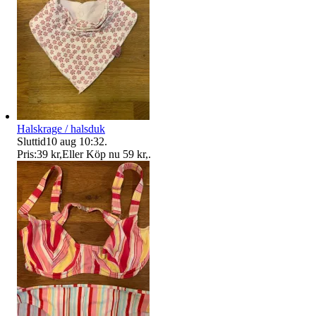
Halskrage / halsduk
Sluttid
10 aug 10:32
.
Pris:
39 kr
,
Eller Köp nu
59 kr
,
.