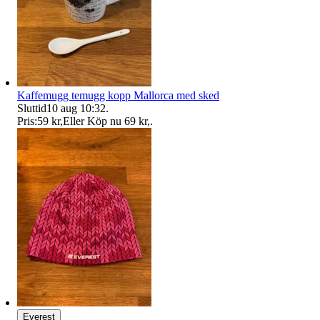
Kaffemugg temugg kopp Mallorca med sked
Sluttid
10 aug 10:32
.
Pris:
59 kr
,
Eller Köp nu
69 kr
,
.
Everest