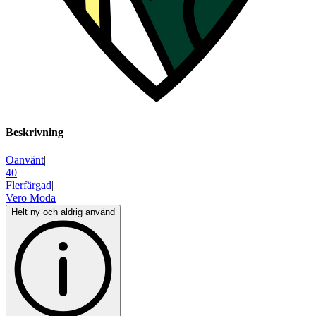
Beskrivning
Oanvänt
|
40
|
Flerfärgad
|
Vero Moda
Helt ny och aldrig använd