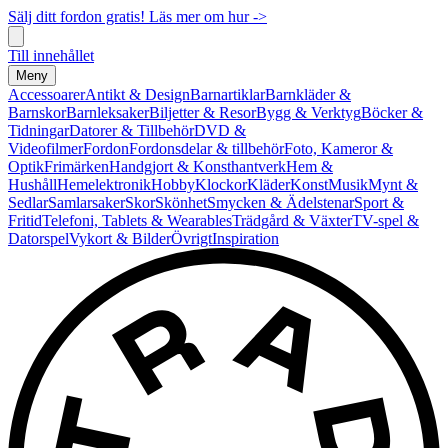
Sälj ditt fordon gratis! Läs mer om hur ->
Till innehållet
Meny
Accessoarer
Antikt & Design
Barnartiklar
Barnkläder &
Barnskor
Barnleksaker
Biljetter & Resor
Bygg & Verktyg
Böcker &
Tidningar
Datorer & Tillbehör
DVD &
Videofilmer
Fordon
Fordonsdelar & tillbehör
Foto, Kameror &
Optik
Frimärken
Handgjort & Konsthantverk
Hem &
Hushåll
Hemelektronik
Hobby
Klockor
Kläder
Konst
Musik
Mynt &
Sedlar
Samlarsaker
Skor
Skönhet
Smycken & Ädelstenar
Sport &
Fritid
Telefoni, Tablets & Wearables
Trädgård & Växter
TV-spel &
Datorspel
Vykort & Bilder
Övrigt
Inspiration