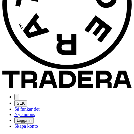
SEK
Så funkar det
Ny annons
Logga in
Skapa konto