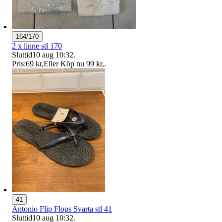
164/170
2 x linne stl 170
Sluttid
10 aug 10:32
.
Pris:
69 kr
,
Eller Köp nu
99 kr
,
.
41
Antonio Flip Flops Svarta stl 41
Sluttid
10 aug 10:32
.