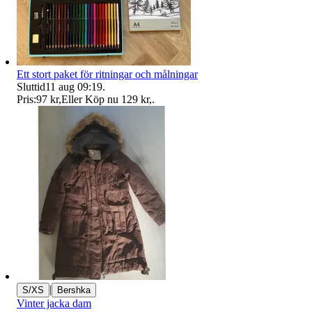
Ett stort paket för ritningar och målningar
Sluttid
11 aug 09:19
.
Pris:
97 kr
,
Eller Köp nu
129 kr
,
.
|
S/XS
Bershka
Vinter jacka dam