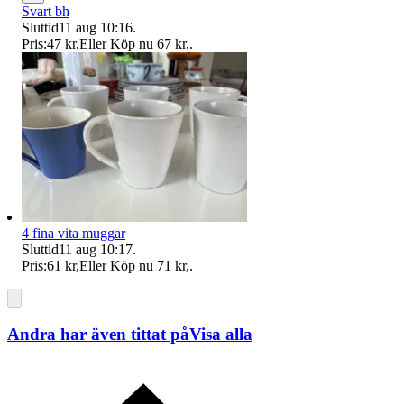
Svart bh
Sluttid
11 aug 10:16
.
Pris:
47 kr
,
Eller Köp nu
67 kr
,
.
4 fina vita muggar
Sluttid
11 aug 10:17
.
Pris:
61 kr
,
Eller Köp nu
71 kr
,
.
Andra har även tittat på
Visa alla