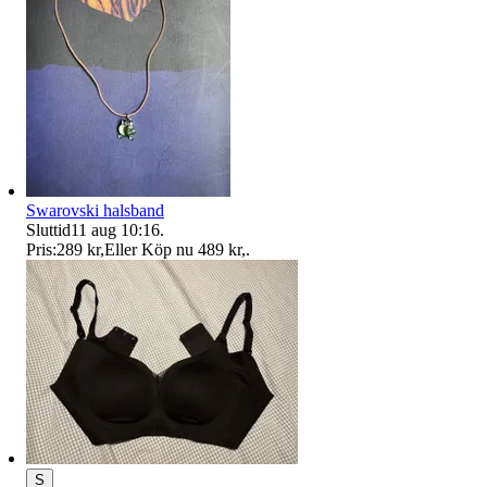
Swarovski halsband
Sluttid
11 aug 10:16
.
Pris:
289 kr
,
Eller Köp nu
489 kr
,
.
S