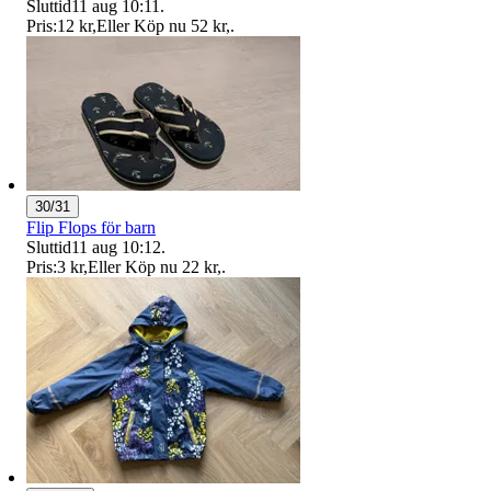
Sluttid
11 aug 10:11
.
Pris:
12 kr
,
Eller Köp nu
52 kr
,
.
30/31
Flip Flops för barn
Sluttid
11 aug 10:12
.
Pris:
3 kr
,
Eller Köp nu
22 kr
,
.