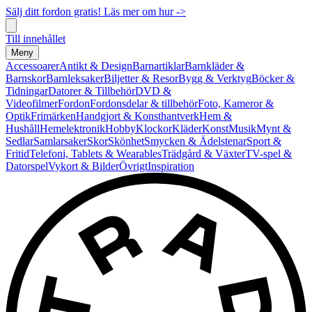
Sälj ditt fordon gratis! Läs mer om hur ->
Till innehållet
Meny
Accessoarer
Antikt & Design
Barnartiklar
Barnkläder &
Barnskor
Barnleksaker
Biljetter & Resor
Bygg & Verktyg
Böcker &
Tidningar
Datorer & Tillbehör
DVD &
Videofilmer
Fordon
Fordonsdelar & tillbehör
Foto, Kameror &
Optik
Frimärken
Handgjort & Konsthantverk
Hem &
Hushåll
Hemelektronik
Hobby
Klockor
Kläder
Konst
Musik
Mynt &
Sedlar
Samlarsaker
Skor
Skönhet
Smycken & Ädelstenar
Sport &
Fritid
Telefoni, Tablets & Wearables
Trädgård & Växter
TV-spel &
Datorspel
Vykort & Bilder
Övrigt
Inspiration