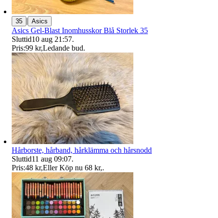
|
35
Asics
Asics Gel-Blast Inomhusskor Blå Storlek 35
Sluttid
10 aug 21:57
.
Pris:
99 kr
,
Ledande bud
.
Hårborste, hårband, hårklämma och hårsnodd
Sluttid
11 aug 09:07
.
Pris:
48 kr
,
Eller Köp nu
68 kr
,
.