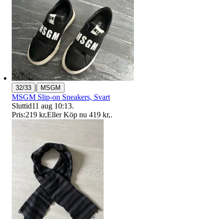
|
32/33
MSGM
MSGM Slip-on Sneakers, Svart
Sluttid
11 aug 10:13
.
Pris:
219 kr
,
Eller Köp nu
419 kr
,
.