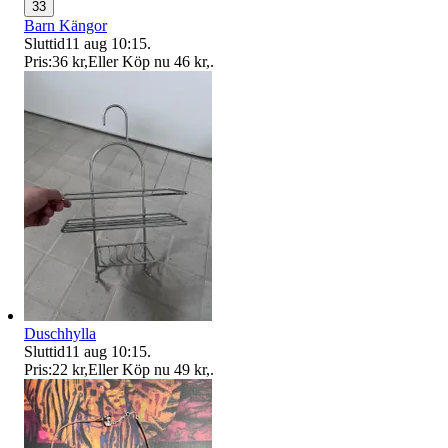
33
Barn Kängor
Sluttid
11 aug 10:15
.
Pris:
36 kr
,
Eller Köp nu
46 kr
,
.
Duschhylla
Sluttid
11 aug 10:15
.
Pris:
22 kr
,
Eller Köp nu
49 kr
,
.