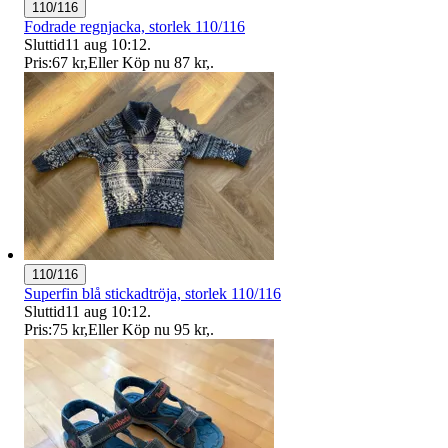
110/116
Fodrade regnjacka, storlek 110/116
Sluttid
11 aug 10:12
.
Pris:
67 kr
,
Eller Köp nu
87 kr
,
.
110/116
Superfin blå stickadtröja, storlek 110/116
Sluttid
11 aug 10:12
.
Pris:
75 kr
,
Eller Köp nu
95 kr
,
.