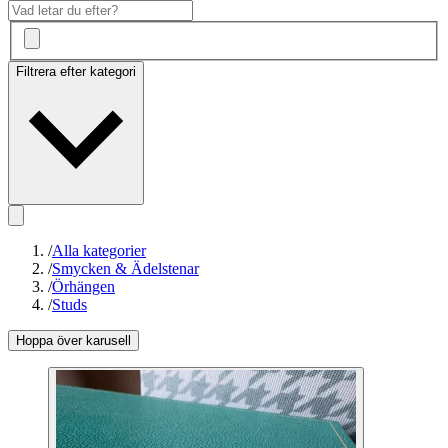
Filtrera efter kategori
/
Alla kategorier
/
Smycken & Ädelstenar
/
Örhängen
/
Studs
Hoppa över karusell