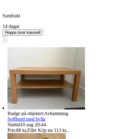
Samfrakt
14 dagar
Hoppa över karusell
Badge på objektet:
Avhämtning
Soffbord med hylla
Sluttid
10 aug 20:44
.
Pris:
88 kr
,
Eller Köp nu
113 kr
,
.