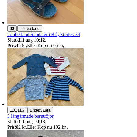
|
33
Timberland
Timberland Sandaler i Blå, Storlek 33
Sluttid
11 aug 10:12
.
Pris:
45 kr
,
Eller Köp nu
65 kr
,
.
|
110/116
Lindex/Zara
3 långärmade barntröjor
Sluttid
11 aug 10:13
.
Pris:
82 kr
,
Eller Köp nu
102 kr
,
.