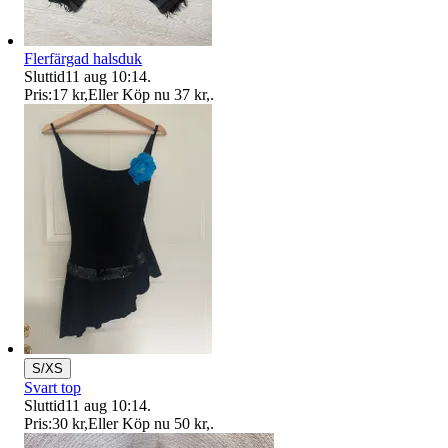
Flerfärgad halsduk
Sluttid
11 aug 10:14
.
Pris:
17 kr
,
Eller Köp nu
37 kr
,
.
S/XS
Svart top
Sluttid
11 aug 10:14
.
Pris:
30 kr
,
Eller Köp nu
50 kr
,
.