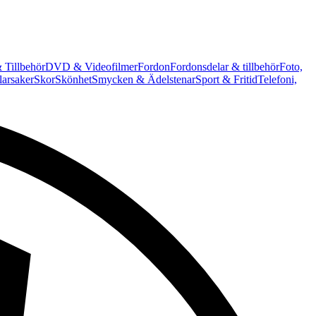
 Tillbehör
DVD & Videofilmer
Fordon
Fordonsdelar & tillbehör
Foto,
arsaker
Skor
Skönhet
Smycken & Ädelstenar
Sport & Fritid
Telefoni,