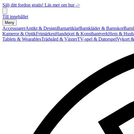
Sälj ditt fordon gratis! Läs mer om hur ->
Till innehållet
Meny
Accessoarer
Antikt & Design
Barnartiklar
Barnkläder & Barnskor
Barnl
Kameror & Optik
Frimärken
Handgjort & Konsthantverk
Hem & Hushå
Tablets & Wearables
Trädgård & Växter
TV-spel & Datorspel
Vykort &