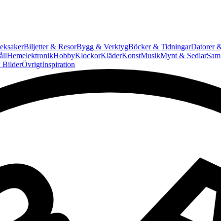
eksaker
Biljetter & Resor
Bygg & Verktyg
Böcker & Tidningar
Datorer &
ll
Hemelektronik
Hobby
Klockor
Kläder
Konst
Musik
Mynt & Sedlar
Saml
 Bilder
Övrigt
Inspiration