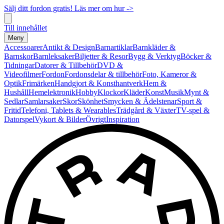
Sälj ditt fordon gratis! Läs mer om hur ->
Till innehållet
Meny
Accessoarer
Antikt & Design
Barnartiklar
Barnkläder &
Barnskor
Barnleksaker
Biljetter & Resor
Bygg & Verktyg
Böcker &
Tidningar
Datorer & Tillbehör
DVD &
Videofilmer
Fordon
Fordonsdelar & tillbehör
Foto, Kameror &
Optik
Frimärken
Handgjort & Konsthantverk
Hem &
Hushåll
Hemelektronik
Hobby
Klockor
Kläder
Konst
Musik
Mynt &
Sedlar
Samlarsaker
Skor
Skönhet
Smycken & Ädelstenar
Sport &
Fritid
Telefoni, Tablets & Wearables
Trädgård & Växter
TV-spel &
Datorspel
Vykort & Bilder
Övrigt
Inspiration