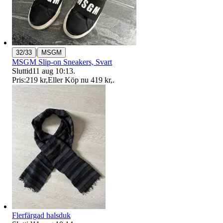
|
32/33
MSGM
MSGM Slip-on Sneakers, Svart
Sluttid
11 aug 10:13
.
Pris:
219 kr
,
Eller Köp nu
419 kr
,
.
Flerfärgad halsduk