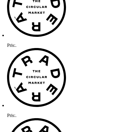
Pris:
.
Pris:
.