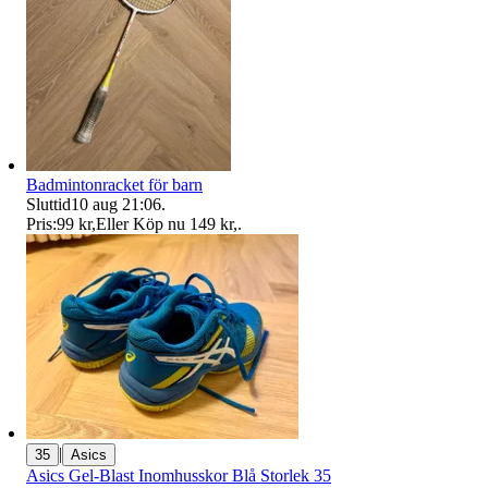
Badmintonracket för barn
Sluttid
10 aug 21:06
.
Pris:
99 kr
,
Eller Köp nu
149 kr
,
.
|
35
Asics
Asics Gel-Blast Inomhusskor Blå Storlek 35