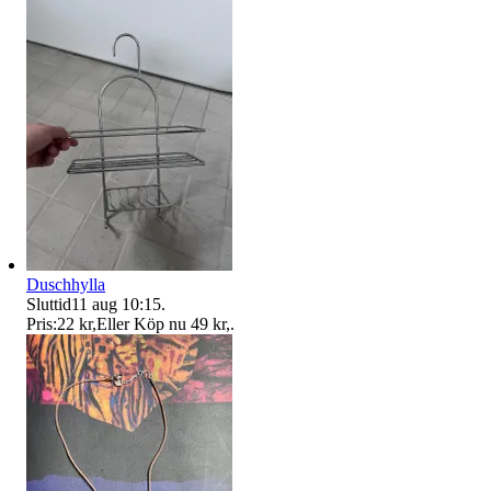
Duschhylla
Sluttid
11 aug 10:15
.
Pris:
22 kr
,
Eller Köp nu
49 kr
,
.