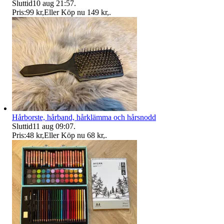
Sluttid
10 aug 21:57
.
Pris:
99 kr
,
Eller Köp nu
149 kr
,
.
Hårborste, hårband, hårklämma och hårsnodd
Sluttid
11 aug 09:07
.
Pris:
48 kr
,
Eller Köp nu
68 kr
,
.