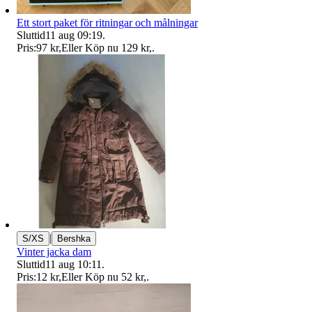
Ett stort paket för ritningar och målningar
Sluttid
11 aug 09:19
.
Pris:
97 kr
,
Eller Köp nu
129 kr
,
.
|
S/XS
Bershka
Vinter jacka dam
Sluttid
11 aug 10:11
.
Pris:
12 kr
,
Eller Köp nu
52 kr
,
.