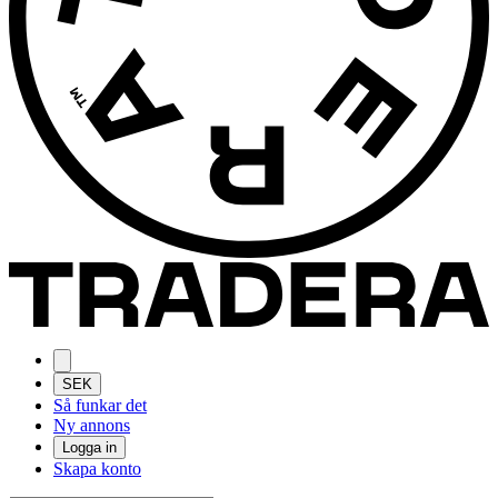
SEK
Så funkar det
Ny annons
Logga in
Skapa konto