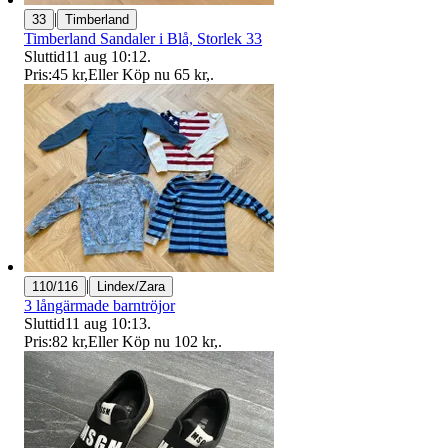
|
33
Timberland
Timberland Sandaler i Blå, Storlek 33
Sluttid
11 aug 10:12
.
Pris:
45 kr
,
Eller Köp nu
65 kr
,
.
|
110/116
Lindex/Zara
3 långärmade barntröjor
Sluttid
11 aug 10:13
.
Pris:
82 kr
,
Eller Köp nu
102 kr
,
.