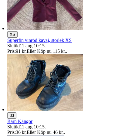
XS
Superfin vinröd kavaj, storlek XS
Sluttid
11 aug 10:15
.
Pris:
91 kr
,
Eller Köp nu
115 kr
,
.
33
Barn Kängor
Sluttid
11 aug 10:15
.
Pris:
36 kr
,
Eller Köp nu
46 kr
,
.