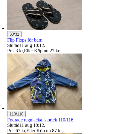
30/31
Flip Flops för barn
Sluttid
11 aug 10:12
.
Pris:
3 kr
,
Eller Köp nu
22 kr
,
.
110/116
Fodrade regnjacka, storlek 110/116
Sluttid
11 aug 10:12
.
Pris:
67 kr
,
Eller Köp nu
87 kr
,
.