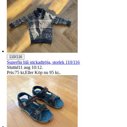
110/116
Superfin blå stickadtröja, storlek 110/116
Sluttid
11 aug 10:12
.
Pris:
75 kr
,
Eller Köp nu
95 kr
,
.