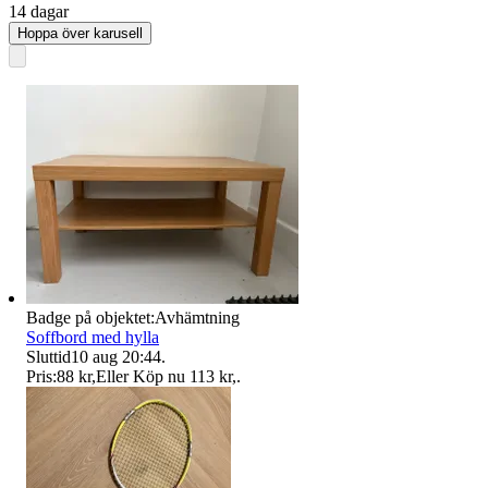
14 dagar
Hoppa över karusell
Badge på objektet:
Avhämtning
Soffbord med hylla
Sluttid
10 aug 20:44
.
Pris:
88 kr
,
Eller Köp nu
113 kr
,
.