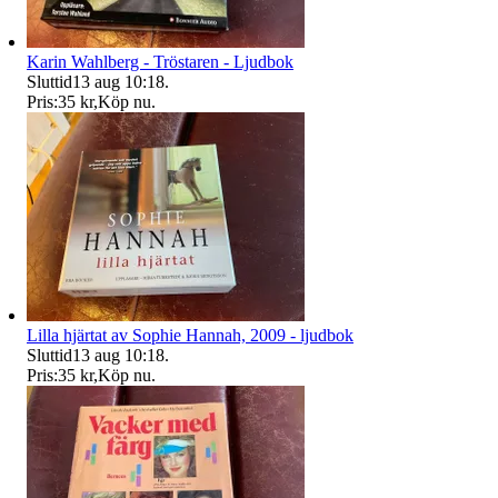
Karin Wahlberg - Tröstaren - Ljudbok
Sluttid
13 aug 10:18
.
Pris:
35 kr
,
Köp nu
.
Lilla hjärtat av Sophie Hannah, 2009 - ljudbok
Sluttid
13 aug 10:18
.
Pris:
35 kr
,
Köp nu
.