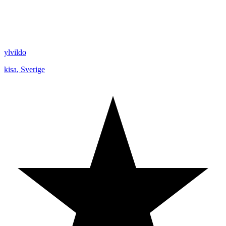
ylvildo
kisa
,
Sverige