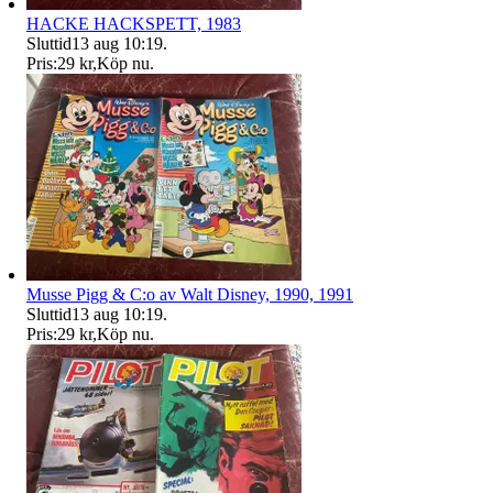
HACKE HACKSPETT, 1983
Sluttid
13 aug 10:19
.
Pris:
29 kr
,
Köp nu
.
Musse Pigg & C:o av Walt Disney, 1990, 1991
Sluttid
13 aug 10:19
.
Pris:
29 kr
,
Köp nu
.