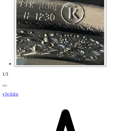
1
/
3
ylvildo