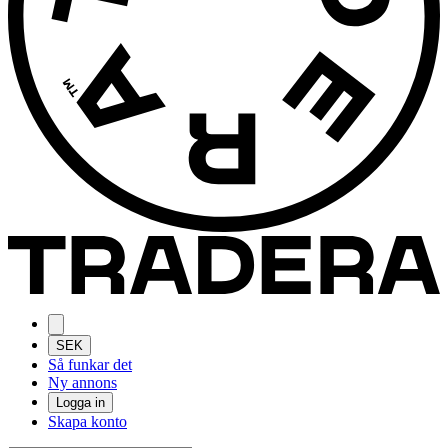
SEK
Så funkar det
Ny annons
Logga in
Skapa konto