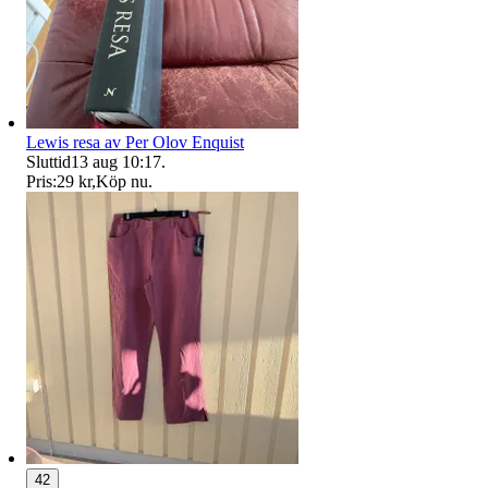
Lewis resa av Per Olov Enquist
Sluttid
13 aug 10:17
.
Pris:
29 kr
,
Köp nu
.
42