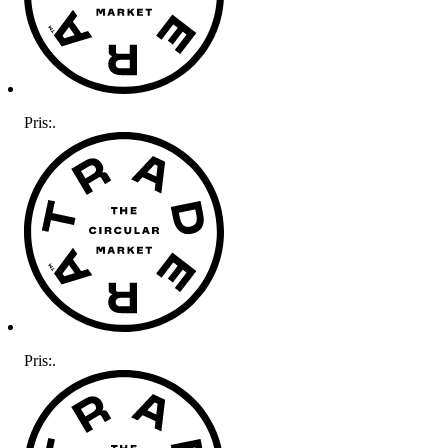
Pris:
.
Pris:
.