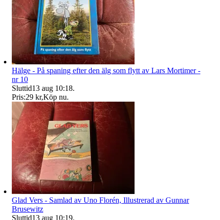
Hälge - På spaning efter den älg som flytt av Lars Mortimer -
nr 10
Sluttid
13 aug 10:18
.
Pris:
29 kr
,
Köp nu
.
Glad Vers - Samlad av Uno Florén, Illustrerad av Gunnar
Brusewitz
Sluttid
13 aug 10:19
.