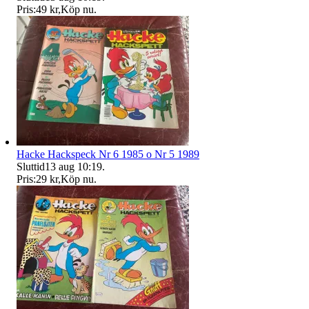
Pris:
49 kr
,
Köp nu
.
Hacke Hackspeck Nr 6 1985 o Nr 5 1989
Sluttid
13 aug 10:19
.
Pris:
29 kr
,
Köp nu
.