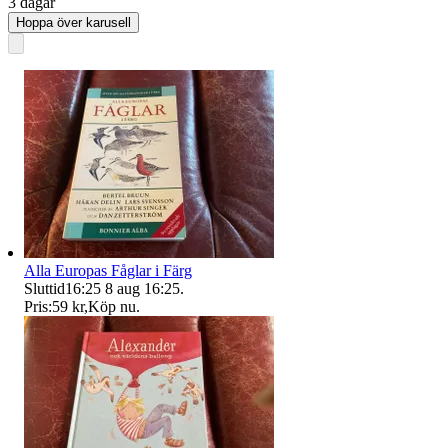
3 dagar
Hoppa över karusell
Alla Europas Fåglar i Färg
Sluttid
16:25
8 aug 16:25
.
Pris:
59 kr
,
Köp nu
.