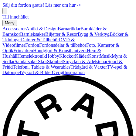
Sälj ditt fordon gratis! Läs mer om hur ->
Till innehållet
Meny
Accessoarer
Antikt & Design
Barnartiklar
Barnkläder &
Barnskor
Barnleksaker
Biljetter & Resor
Bygg & Verktyg
Böcker &
Tidningar
Datorer & Tillbehör
DVD &
Videofilmer
Fordon
Fordonsdelar & tillbehör
Foto, Kameror &
Optik
Frimärken
Handgjort & Konsthantverk
Hem &
Hushåll
Hemelektronik
Hobby
Klockor
Kläder
Konst
Musik
Mynt &
Sedlar
Samlarsaker
Skor
Skönhet
Smycken & Ädelstenar
Sport &
Fritid
Telefoni, Tablets & Wearables
Trädgård & Växter
TV-spel &
Datorspel
Vykort & Bilder
Övrigt
Inspiration