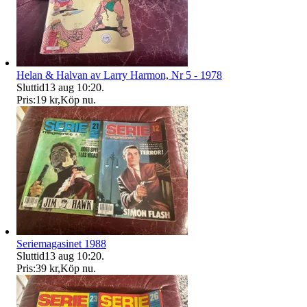
Helan & Halvan av Larry Harmon, Nr 5 - 1978
Sluttid
13 aug 10:20
.
Pris:
19 kr
,
Köp nu
.
Seriemagasinet 1988
Sluttid
13 aug 10:20
.
Pris:
39 kr
,
Köp nu
.