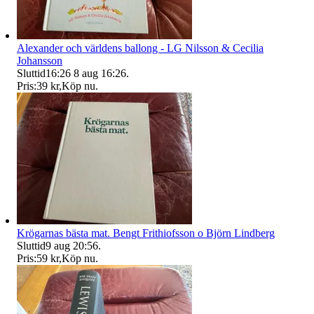
Alexander och världens ballong - LG Nilsson & Cecilia
Johansson
Sluttid
16:26
8 aug 16:26
.
Pris:
39 kr
,
Köp nu
.
Krögarnas bästa mat. Bengt Frithiofsson o Björn Lindberg
Sluttid
9 aug 20:56
.
Pris:
59 kr
,
Köp nu
.