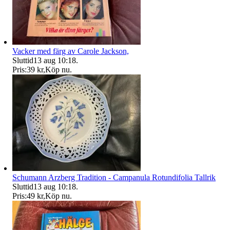
Vacker med färg av Carole Jackson,
Sluttid
13 aug 10:18
.
Pris:
39 kr
,
Köp nu
.
Schumann Arzberg Tradition - Campanula Rotundifolia Tallrik
Sluttid
13 aug 10:18
.
Pris:
49 kr
,
Köp nu
.