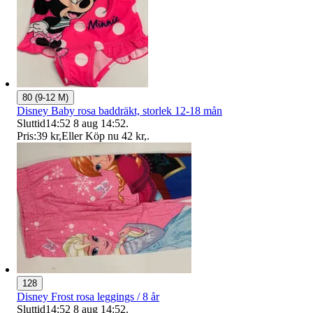
80 (9-12 M)
Disney Baby rosa baddräkt, storlek 12-18 mån
Sluttid
14:52
8 aug 14:52
.
Pris:
39 kr
,
Eller Köp nu
42 kr
,
.
128
Disney Frost rosa leggings / 8 år
Sluttid
14:52
8 aug 14:52
.