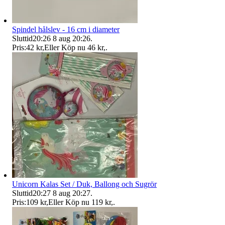
Spindel hålslev - 16 cm i diameter
Sluttid
20:26
8 aug 20:26
.
Pris:
42 kr
,
Eller Köp nu
46 kr
,
.
Unicorn Kalas Set / Duk, Ballong och Sugrör
Sluttid
20:27
8 aug 20:27
.
Pris:
109 kr
,
Eller Köp nu
119 kr
,
.