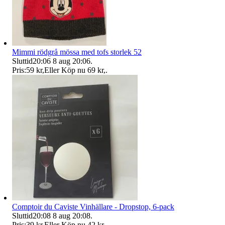
Mimmi rödgrå mössa med tofs storlek 52
Sluttid
20:06
8 aug 20:06
.
Pris:
59 kr
,
Eller Köp nu
69 kr
,
.
Comptoir du Caviste Vinhällare - Dropstop, 6-pack
Sluttid
20:08
8 aug 20:08
.
Pris:
39 kr
,
Eller Köp nu
42 kr
,
.