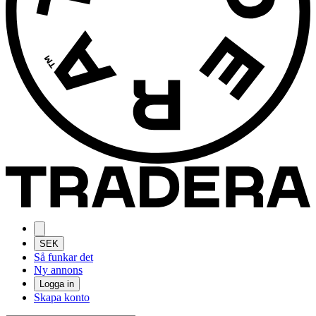
SEK
Så funkar det
Ny annons
Logga in
Skapa konto