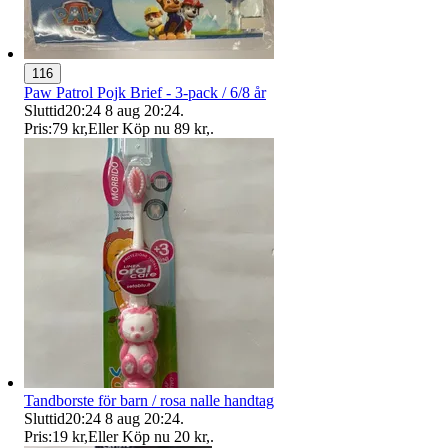
116
Paw Patrol Pojk Brief - 3-pack / 6/8 år
Sluttid
20:24
8 aug 20:24
.
Pris:
79 kr
,
Eller Köp nu
89 kr
,
.
Tandborste för barn / rosa nalle handtag
Sluttid
20:24
8 aug 20:24
.
Pris:
19 kr
,
Eller Köp nu
20 kr
,
.