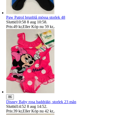
Paw Patrol brunblå mössa storlek 48
Sluttid
10:58
8 aug 10:58
.
Pris:
49 kr
,
Eller Köp nu
59 kr
,
.
86
Disney Baby rosa baddräkt, storlek 23 mån
Sluttid
14:52
8 aug 14:52
.
Pris:
39 kr
,
Eller Köp nu
42 kr
,
.