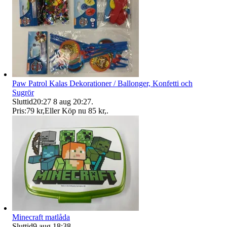
Paw Patrol Kalas Dekorationer / Ballonger, Konfetti och
Sugrör
Sluttid
20:27
8 aug 20:27
.
Pris:
79 kr
,
Eller Köp nu
85 kr
,
.
Minecraft matlåda
Sluttid
9 aug 18:38
.