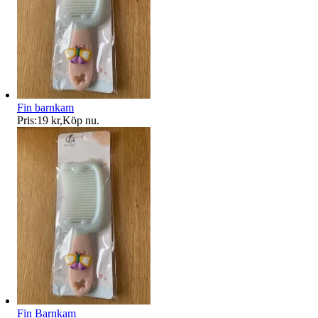
Fin barnkam
Pris:
19 kr
,
Köp nu
.
Fin Barnkam