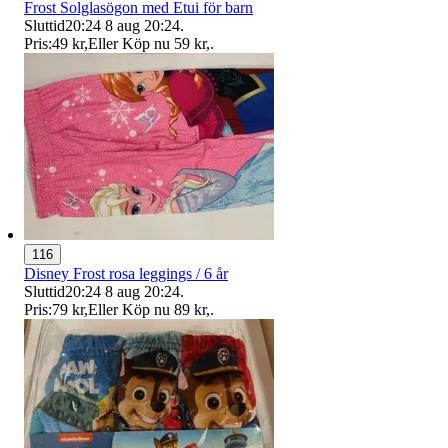
Frost Solglasögon med Etui för barn
Sluttid
20:24
8 aug 20:24
.
Pris:
49 kr
,
Eller Köp nu
59 kr
,
.
116
Disney Frost rosa leggings / 6 år
Sluttid
20:24
8 aug 20:24
.
Pris:
79 kr
,
Eller Köp nu
89 kr
,
.