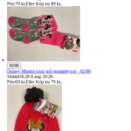
Pris:
79 kr
,
Eller Köp nu
89 kr
,
.
92/98
Disney Mimmi rosa/ grå strumpbyxor - 92/98
Sluttid
18:28
8 aug 18:28
.
Pris:
69 kr
,
Eller Köp nu
79 kr
,
.