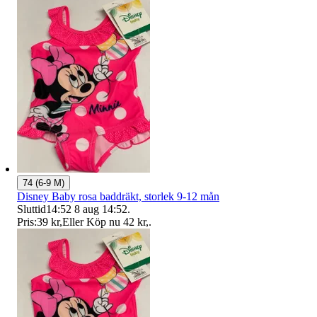
74 (6-9 M)
Disney Baby rosa baddräkt, storlek 9-12 mån
Sluttid
14:52
8 aug 14:52
.
Pris:
39 kr
,
Eller Köp nu
42 kr
,
.