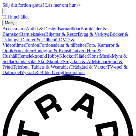
Sälj ditt fordon gratis! Läs mer om hur ->
Till innehållet
Meny
Accessoarer
Antikt & Design
Barnartiklar
Barnkläder &
Barnskor
Barnleksaker
Biljetter & Resor
Bygg & Verktyg
Böcker &
Tidningar
Datorer & Tillbehör
DVD &
Videofilmer
Fordon
Fordonsdelar & tillbehör
Foto, Kameror &
Optik
Frimärken
Handgjort & Konsthantverk
Hem &
Hushåll
Hemelektronik
Hobby
Klockor
Kläder
Konst
Musik
Mynt &
Sedlar
Samlarsaker
Skor
Skönhet
Smycken & Ädelstenar
Sport &
Fritid
Telefoni, Tablets & Wearables
Trädgård & Växter
TV-spel &
Datorspel
Vykort & Bilder
Övrigt
Inspiration