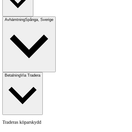
Avhämtning
Spånga, Sverige
Betalning
Via Tradera
Traderas köparskydd