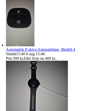
Automatisk P-skiva Autoparktime, Modell 4
Sluttid
15:40
8 aug 15:40
.
Pris:
399 kr
,
Eller Köp nu
400 kr
,
.