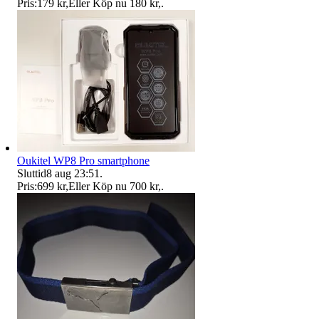
Pris:
179 kr
,
Eller Köp nu
180 kr
,
.
Oukitel WP8 Pro smartphone
Sluttid
8 aug 23:51
.
Pris:
699 kr
,
Eller Köp nu
700 kr
,
.