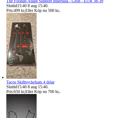
The Footlab Adapt Support Innersula - Grön - EUR 38-39
Sluttid
15:40
8 aug 15:40
.
Pris:
499 kr
,
Eller Köp nu
500 kr
,
.
Tacos Skiftnyckelsats 4 delar
Sluttid
15:40
8 aug 15:40
.
Pris:
650 kr
,
Eller Köp nu
700 kr
,
.