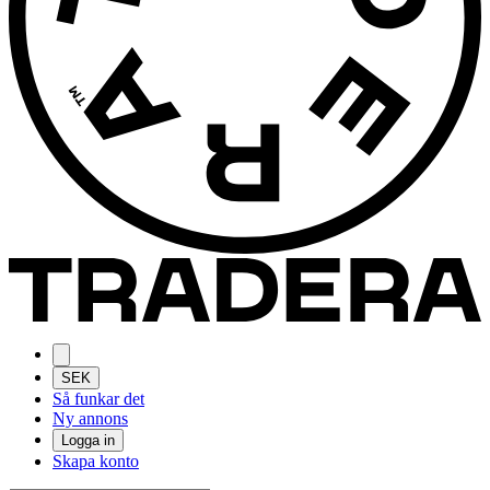
SEK
Så funkar det
Ny annons
Logga in
Skapa konto