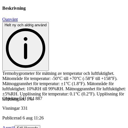
Beskrivning
Oanvänt
Helt ny och aldrig använd
Termohygrometer för mätning av temperatur och luftfuktighet.
Mätområde för temperatur: -50°C till +70°C (-58°F till +158°F).
Mätnoggrannhet för temperatur: ±1°C (1.8°F). Mätområde för
luftfuktighet: 10%RH till 99%RH. Mätnoggrannhet för luftfuktighet:
±5%RH. Upplösning för temperatur: 0.1°C (0.2°F). Upplösning för
Objektnr
743 914 887
luftfuktighet: 1%.
Visningar
331
Publicerad
6 aug 11:26
Anmäl