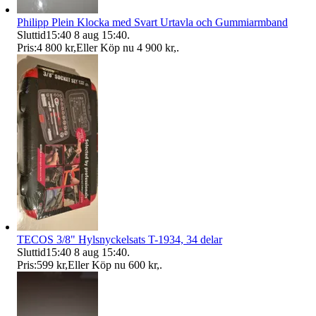
Philipp Plein Klocka med Svart Urtavla och Gummiarmband
Sluttid
15:40
8 aug 15:40
.
Pris:
4 800 kr
,
Eller Köp nu
4 900 kr
,
.
TECOS 3/8" Hylsnyckelsats T-1934, 34 delar
Sluttid
15:40
8 aug 15:40
.
Pris:
599 kr
,
Eller Köp nu
600 kr
,
.