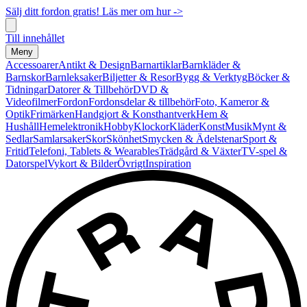
Sälj ditt fordon gratis! Läs mer om hur ->
Till innehållet
Meny
Accessoarer
Antikt & Design
Barnartiklar
Barnkläder &
Barnskor
Barnleksaker
Biljetter & Resor
Bygg & Verktyg
Böcker &
Tidningar
Datorer & Tillbehör
DVD &
Videofilmer
Fordon
Fordonsdelar & tillbehör
Foto, Kameror &
Optik
Frimärken
Handgjort & Konsthantverk
Hem &
Hushåll
Hemelektronik
Hobby
Klockor
Kläder
Konst
Musik
Mynt &
Sedlar
Samlarsaker
Skor
Skönhet
Smycken & Ädelstenar
Sport &
Fritid
Telefoni, Tablets & Wearables
Trädgård & Växter
TV-spel &
Datorspel
Vykort & Bilder
Övrigt
Inspiration