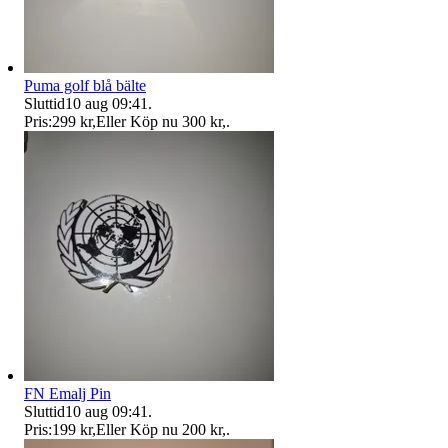
Puma golf blå bälte
Sluttid
10 aug 09:41
.
Pris:
299 kr
,
Eller Köp nu
300 kr
,
.
FN Emalj Pin
Sluttid
10 aug 09:41
.
Pris:
199 kr
,
Eller Köp nu
200 kr
,
.