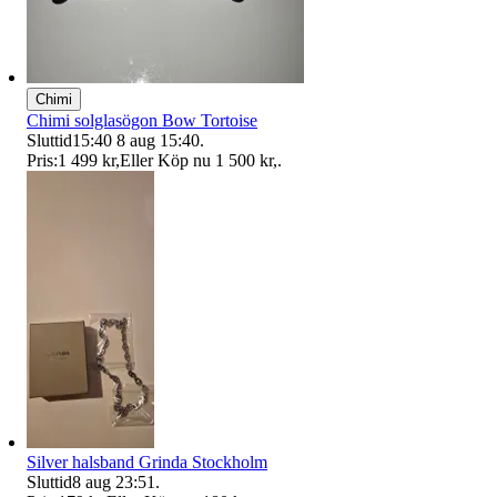
Chimi
Chimi solglasögon Bow Tortoise
Sluttid
15:40
8 aug 15:40
.
Pris:
1 499 kr
,
Eller Köp nu
1 500 kr
,
.
Silver halsband Grinda Stockholm
Sluttid
8 aug 23:51
.