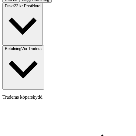
Frakt
22 kr PostNord
Betalning
Via Tradera
Traderas köparskydd