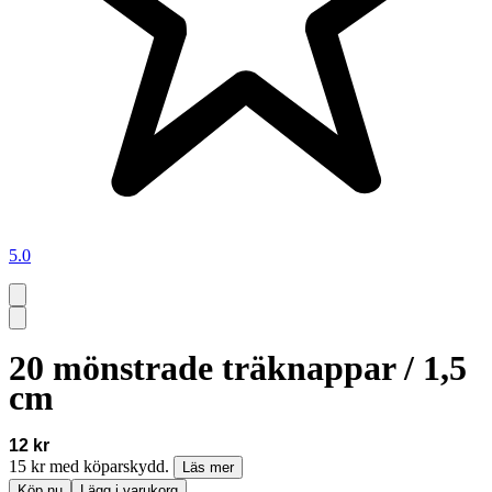
5.0
20 mönstrade träknappar / 1,5
cm
12 kr
15 kr med köparskydd.
Läs mer
Köp nu
Lägg i varukorg