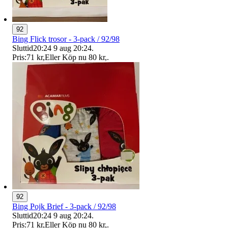
92
Bing Flick trosor - 3-pack / 92/98
Sluttid
20:24
9 aug 20:24
.
Pris:
71 kr
,
Eller Köp nu
80 kr
,
.
92
Bing Pojk Brief - 3-pack / 92/98
Sluttid
20:24
9 aug 20:24
.
Pris:
71 kr
,
Eller Köp nu
80 kr
,
.