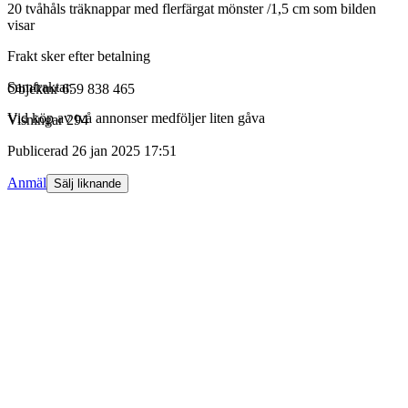
20 tvåhåls träknappar med flerfärgat mönster /1,5 cm som bilden
visar
Frakt sker efter betalning
Samfraktar.
Objektnr
659 838 465
Vid köp av två annonser medföljer liten gåva
Visningar
294
Publicerad
26 jan 2025 17:51
Anmäl
Sälj liknande