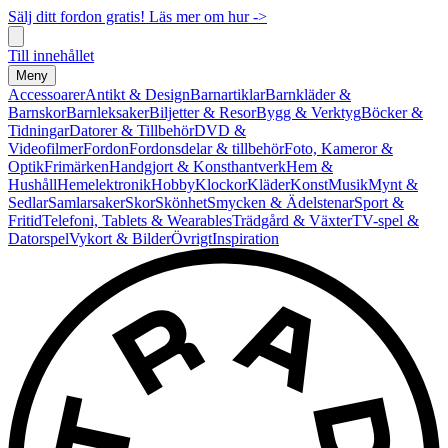
Sälj ditt fordon gratis! Läs mer om hur ->
Till innehållet
Meny
Accessoarer
Antikt & Design
Barnartiklar
Barnkläder &
Barnskor
Barnleksaker
Biljetter & Resor
Bygg & Verktyg
Böcker &
Tidningar
Datorer & Tillbehör
DVD &
Videofilmer
Fordon
Fordonsdelar & tillbehör
Foto, Kameror &
Optik
Frimärken
Handgjort & Konsthantverk
Hem &
Hushåll
Hemelektronik
Hobby
Klockor
Kläder
Konst
Musik
Mynt &
Sedlar
Samlarsaker
Skor
Skönhet
Smycken & Ädelstenar
Sport &
Fritid
Telefoni, Tablets & Wearables
Trädgård & Växter
TV-spel &
Datorspel
Vykort & Bilder
Övrigt
Inspiration