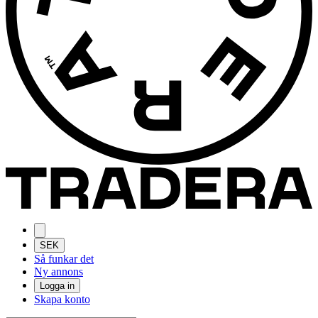
SEK
Så funkar det
Ny annons
Logga in
Skapa konto