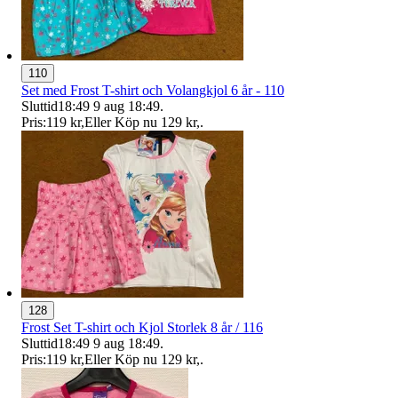
110
Set med Frost T-shirt och Volangkjol 6 år - 110
Sluttid
18:49
9 aug 18:49
.
Pris:
119 kr
,
Eller Köp nu
129 kr
,
.
128
Frost Set T-shirt och Kjol Storlek 8 år / 116
Sluttid
18:49
9 aug 18:49
.
Pris:
119 kr
,
Eller Köp nu
129 kr
,
.