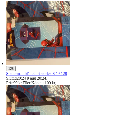
128
Spiderman blå t-shirt storlek 8 år/ 128
Sluttid
20:24
9 aug 20:24
.
Pris:
99 kr
,
Eller Köp nu
109 kr
,
.