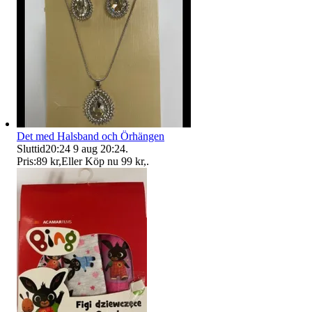
Det med Halsband och Örhängen
Sluttid
20:24
9 aug 20:24
.
Pris:
89 kr
,
Eller Köp nu
99 kr
,
.