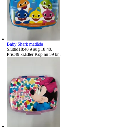
Baby Shark matlåda
Sluttid
18:40
9 aug 18:40
.
Pris:
49 kr
,
Eller Köp nu
59 kr
,
.