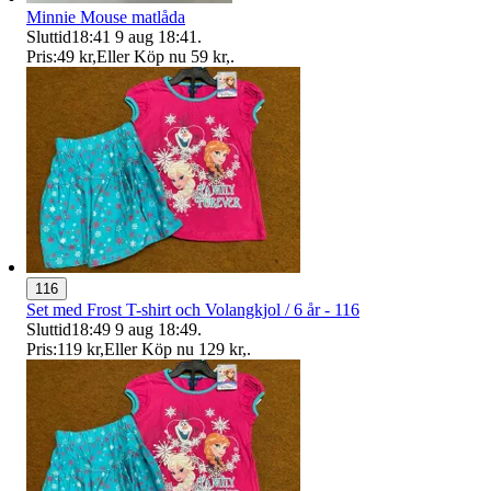
Minnie Mouse matlåda
Sluttid
18:41
9 aug 18:41
.
Pris:
49 kr
,
Eller Köp nu
59 kr
,
.
116
Set med Frost T-shirt och Volangkjol / 6 år - 116
Sluttid
18:49
9 aug 18:49
.
Pris:
119 kr
,
Eller Köp nu
129 kr
,
.