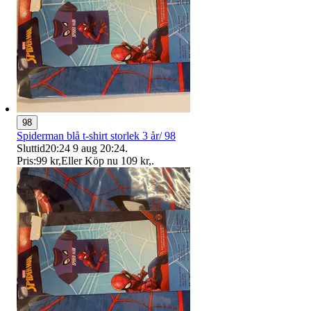
98
Spiderman blå t-shirt storlek 3 år/ 98
Sluttid
20:24
9 aug 20:24
.
Pris:
99 kr
,
Eller Köp nu
109 kr
,
.