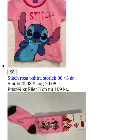
98
Stitch rosa t-shirt, storlek 98 / 3 år
Sluttid
20:08
9 aug 20:08
.
Pris:
99 kr
,
Eller Köp nu
109 kr
,
.