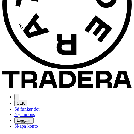
SEK
Så funkar det
Ny annons
Logga in
Skapa konto