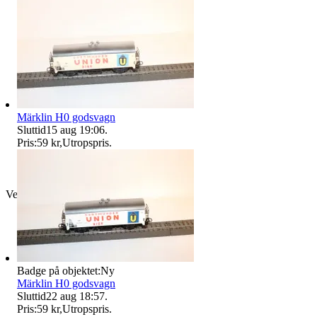
Märklin H0 godsvagn
Sluttid
15 aug 19:06
.
Pris:
59 kr
,
Utropspris
.
Verifierad
Badge på objektet:
Ny
Märklin H0 godsvagn
Sluttid
22 aug 18:57
.
Pris:
59 kr
,
Utropspris
.