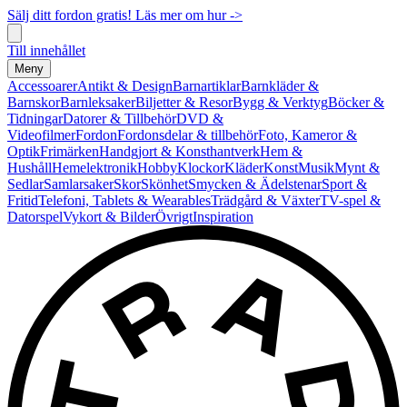
Sälj ditt fordon gratis! Läs mer om hur ->
Till innehållet
Meny
Accessoarer
Antikt & Design
Barnartiklar
Barnkläder &
Barnskor
Barnleksaker
Biljetter & Resor
Bygg & Verktyg
Böcker &
Tidningar
Datorer & Tillbehör
DVD &
Videofilmer
Fordon
Fordonsdelar & tillbehör
Foto, Kameror &
Optik
Frimärken
Handgjort & Konsthantverk
Hem &
Hushåll
Hemelektronik
Hobby
Klockor
Kläder
Konst
Musik
Mynt &
Sedlar
Samlarsaker
Skor
Skönhet
Smycken & Ädelstenar
Sport &
Fritid
Telefoni, Tablets & Wearables
Trädgård & Växter
TV-spel &
Datorspel
Vykort & Bilder
Övrigt
Inspiration