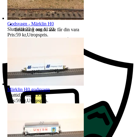
Godsvagn - Märklin H0
Sluttid
11:22
9 aug 11:22
.
Ersättning om du inte får din vara
Pris:
59 kr
,
Utropspris
.
Märklin H0 godsvagn
Sluttid
15 aug 19:04
.
Pris:
59 kr
,
Utropspris
.