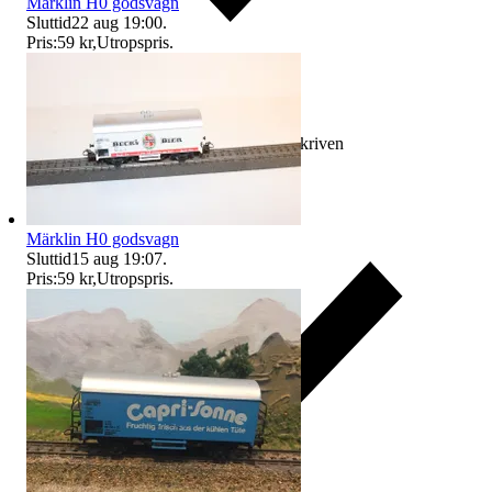
Märklin H0 godsvagn
Sluttid
22 aug 19:00
.
Pris:
59 kr
,
Utropspris
.
Ersättning om varan inte är som beskriven
Märklin H0 godsvagn
Sluttid
15 aug 19:07
.
Pris:
59 kr
,
Utropspris
.