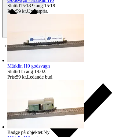
Godsvagn - Märklin H0
Sluttid
15:18
9 aug 15:18
.
Pris:
59 kr
,
Utropspris
.
Traderas köparskydd
Märklin H0 godsvagn
Sluttid
15 aug 19:02
.
Pris:
59 kr
,
Ledande bud
.
Badge på objektet:
Ny