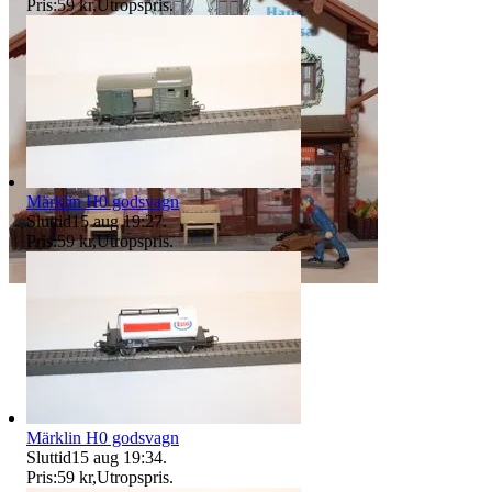
Pris:
59 kr
,
Utropspris
.
Märklin H0 godsvagn
Sluttid
15 aug 19:27
.
Pris:
59 kr
,
Utropspris
.
Märklin H0 godsvagn
Sluttid
15 aug 19:34
.
Pris:
59 kr
,
Utropspris
.