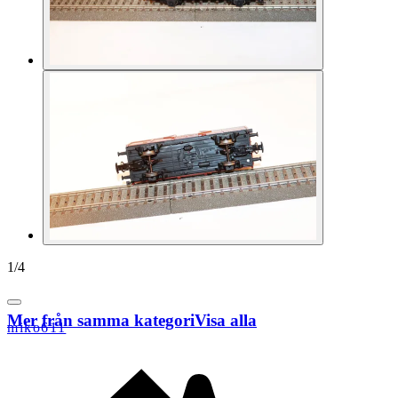
1
/
4
Mer från samma kategori
Visa alla
miko611