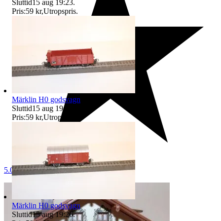
Sluttid
15 aug 19:23
.
Pris:
59 kr
,
Utropspris
.
Märklin H0 godsvagn
Sluttid
15 aug 19:15
.
Pris:
59 kr
,
Utropspris
.
5.0
Märklin H0 godsvagn
Sluttid
15 aug 19:26
.