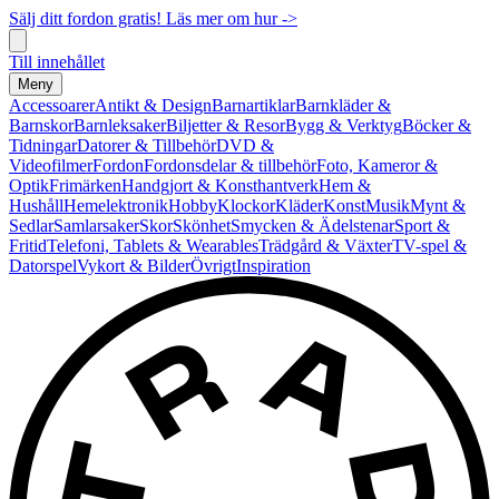
Sälj ditt fordon gratis! Läs mer om hur ->
Till innehållet
Meny
Accessoarer
Antikt & Design
Barnartiklar
Barnkläder &
Barnskor
Barnleksaker
Biljetter & Resor
Bygg & Verktyg
Böcker &
Tidningar
Datorer & Tillbehör
DVD &
Videofilmer
Fordon
Fordonsdelar & tillbehör
Foto, Kameror &
Optik
Frimärken
Handgjort & Konsthantverk
Hem &
Hushåll
Hemelektronik
Hobby
Klockor
Kläder
Konst
Musik
Mynt &
Sedlar
Samlarsaker
Skor
Skönhet
Smycken & Ädelstenar
Sport &
Fritid
Telefoni, Tablets & Wearables
Trädgård & Växter
TV-spel &
Datorspel
Vykort & Bilder
Övrigt
Inspiration