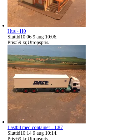
Hus - H0
Sluttid
10:06
9 aug 10:06
.
Pris:
59 kr
,
Utropspris
.
Lastbil med container - 1:87
Sluttid
10:14
9 aug 10:14
.
Pris:
69 kr
,
Utropspris
.