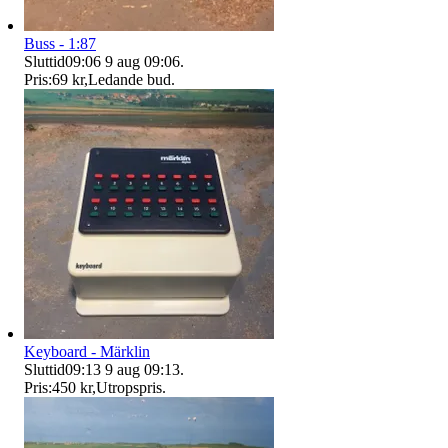
Buss - 1:87
Sluttid
09:06
9 aug 09:06
.
Pris:
69 kr
,
Ledande bud
.
Keyboard - Märklin
Sluttid
09:13
9 aug 09:13
.
Pris:
450 kr
,
Utropspris
.