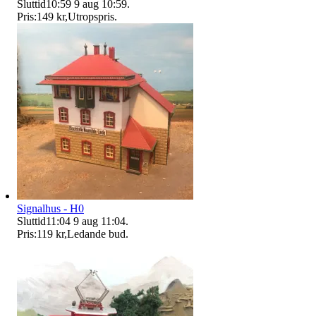
Sluttid
10:59
9 aug 10:59
.
Pris:
149 kr
,
Utropspris
.
Signalhus - H0
Sluttid
11:04
9 aug 11:04
.
Pris:
119 kr
,
Ledande bud
.