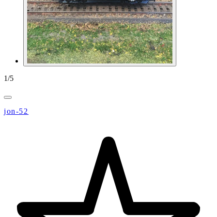
1
/
5
jon-52