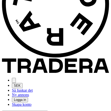
SEK
Så funkar det
Ny annons
Logga in
Skapa konto