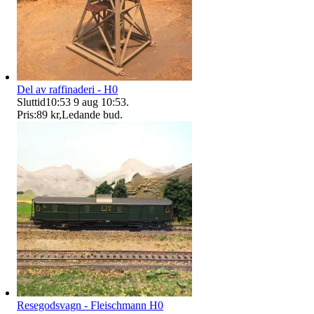
Del av raffinaderi - H0
Sluttid
10:53
9 aug 10:53
.
Pris:
89 kr
,
Ledande bud
.
Resegodsvagn - Fleischmann H0