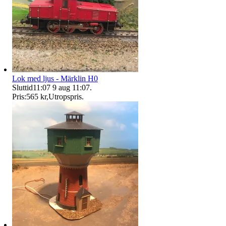
Lok med ljus - Märklin H0
Sluttid
11:07
9 aug 11:07
.
Pris:
565 kr
,
Utropspris
.