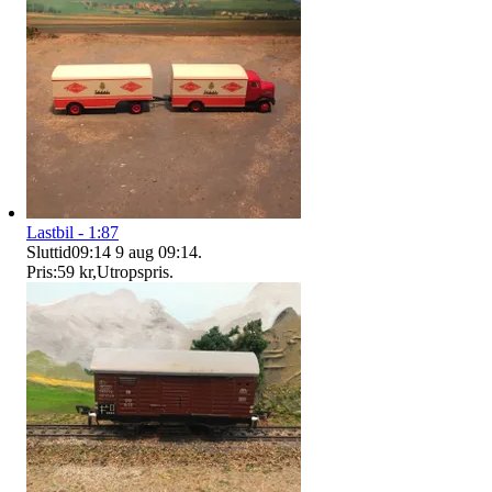
Lastbil - 1:87
Sluttid
09:14
9 aug 09:14
.
Pris:
59 kr
,
Utropspris
.