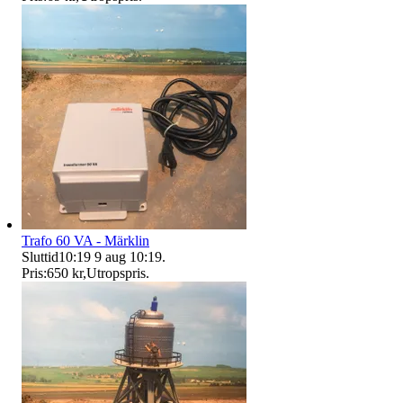
Trafo 60 VA - Märklin
Sluttid
10:19
9 aug 10:19
.
Pris:
650 kr
,
Utropspris
.