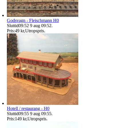
Godsvagn - Fleischmann H0
Sluttid
09:52
9 aug 09:52
.
Pris:
49 kr
,
Utropspris
.
Hotell / restaurang - H0
Sluttid
09:55
9 aug 09:55
.
Pris:
149 kr
,
Utropspris
.