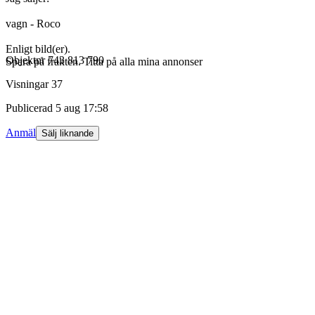
vagn - Roco
Enligt bild(er).
Objektnr
743 813 790
Spara på frakten. Titta på alla mina annonser
Visningar
37
Publicerad
5 aug 17:58
Anmäl
Sälj liknande