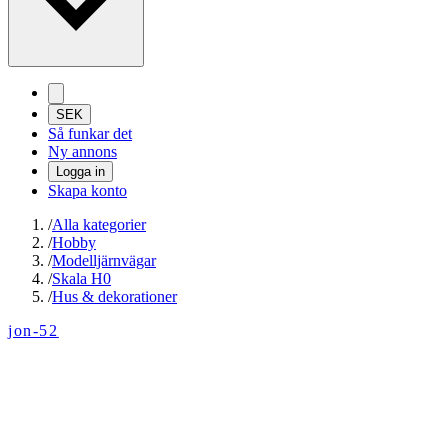
SEK
Så funkar det
Ny annons
Logga in
Skapa konto
/
Alla kategorier
/
Hobby
/
Modelljärnvägar
/
Skala H0
/
Hus & dekorationer
jon-52