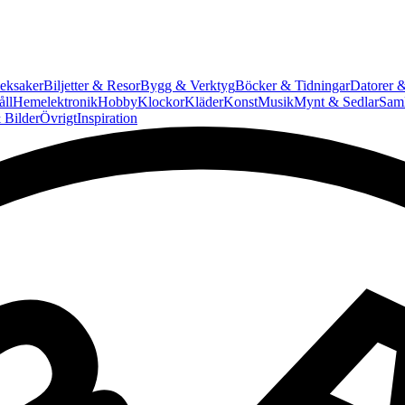
eksaker
Biljetter & Resor
Bygg & Verktyg
Böcker & Tidningar
Datorer &
ll
Hemelektronik
Hobby
Klockor
Kläder
Konst
Musik
Mynt & Sedlar
Saml
 Bilder
Övrigt
Inspiration