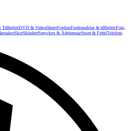
 Tillbehör
DVD & Videofilmer
Fordon
Fordonsdelar & tillbehör
Foto,
arsaker
Skor
Skönhet
Smycken & Ädelstenar
Sport & Fritid
Telefoni,