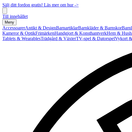
Sälj ditt fordon gratis! Läs mer om hur ->
Till innehållet
Meny
Accessoarer
Antikt & Design
Barnartiklar
Barnkläder & Barnskor
Barnl
Kameror & Optik
Frimärken
Handgjort & Konsthantverk
Hem & Hushå
Tablets & Wearables
Trädgård & Växter
TV-spel & Datorspel
Vykort &