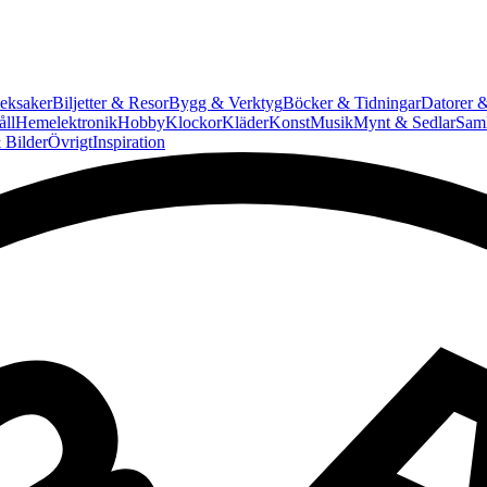
eksaker
Biljetter & Resor
Bygg & Verktyg
Böcker & Tidningar
Datorer &
ll
Hemelektronik
Hobby
Klockor
Kläder
Konst
Musik
Mynt & Sedlar
Saml
 Bilder
Övrigt
Inspiration