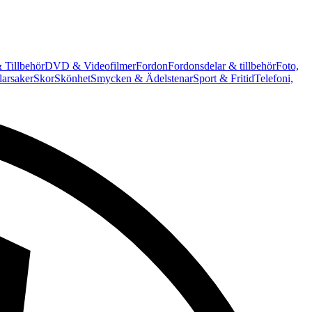
 Tillbehör
DVD & Videofilmer
Fordon
Fordonsdelar & tillbehör
Foto,
arsaker
Skor
Skönhet
Smycken & Ädelstenar
Sport & Fritid
Telefoni,