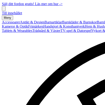
Sälj ditt fordon gratis! Läs mer om hur ->
Till innehållet
Meny
Accessoarer
Antikt & Design
Barnartiklar
Barnkläder & Barnskor
Barnl
Kameror & Optik
Frimärken
Handgjort & Konsthantverk
Hem & Hushå
Tablets & Wearables
Trädgård & Växter
TV-spel & Datorspel
Vykort &