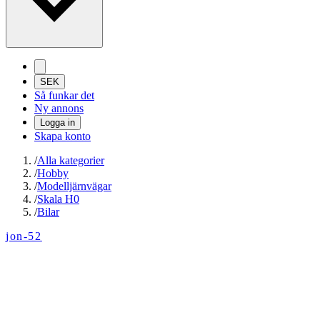
SEK
Så funkar det
Ny annons
Logga in
Skapa konto
/
Alla kategorier
/
Hobby
/
Modelljärnvägar
/
Skala H0
/
Bilar
jon-52