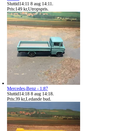
Sluttid
14:11
8 aug 14:11
.
Pris:
149 kr
,
Utropspris
.
Mercedes-Benz - 1:87
Sluttid
14:18
8 aug 14:18
.
Pris:
39 kr
,
Ledande bud
.