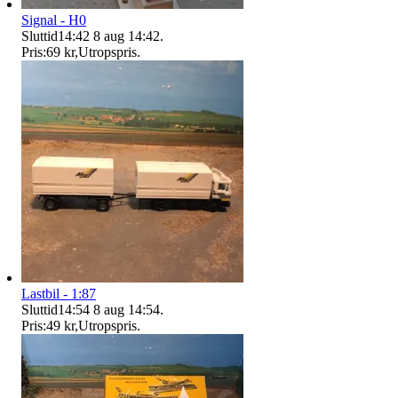
Signal - H0
Sluttid
14:42
8 aug 14:42
.
Pris:
69 kr
,
Utropspris
.
Lastbil - 1:87
Sluttid
14:54
8 aug 14:54
.
Pris:
49 kr
,
Utropspris
.