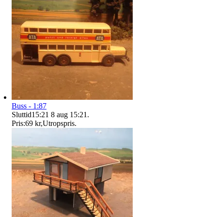
Buss - 1:87
Sluttid
15:21
8 aug 15:21
.
Pris:
69 kr
,
Utropspris
.