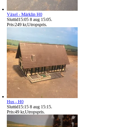
Växel - Märklin H0
Sluttid
15:05
8 aug 15:05
.
Pris:
249 kr
,
Utropspris
.
Hus - H0
Sluttid
15:15
8 aug 15:15
.
Pris:
49 kr
,
Utropspris
.