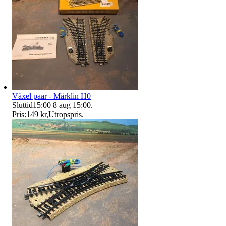
Växel paar - Märklin H0
Sluttid
15:00
8 aug 15:00
.
Pris:
149 kr
,
Utropspris
.