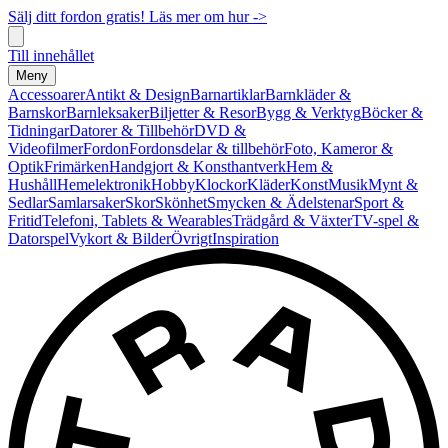
Sälj ditt fordon gratis! Läs mer om hur ->
Till innehållet
Meny
Accessoarer
Antikt & Design
Barnartiklar
Barnkläder &
Barnskor
Barnleksaker
Biljetter & Resor
Bygg & Verktyg
Böcker &
Tidningar
Datorer & Tillbehör
DVD &
Videofilmer
Fordon
Fordonsdelar & tillbehör
Foto, Kameror &
Optik
Frimärken
Handgjort & Konsthantverk
Hem &
Hushåll
Hemelektronik
Hobby
Klockor
Kläder
Konst
Musik
Mynt &
Sedlar
Samlarsaker
Skor
Skönhet
Smycken & Ädelstenar
Sport &
Fritid
Telefoni, Tablets & Wearables
Trädgård & Växter
TV-spel &
Datorspel
Vykort & Bilder
Övrigt
Inspiration