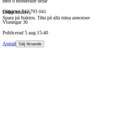
med o monterade delar
Objektnr
743 793 041
Enligt bild(er).
Spara på frakten. Titta på alla mina annonser
Visningar
36
Publicerad
5 aug 15:40
Anmäl
Sälj liknande