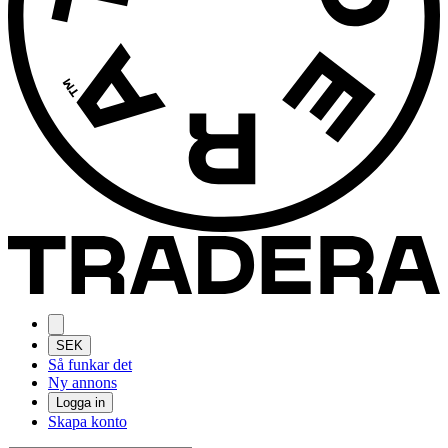
SEK
Så funkar det
Ny annons
Logga in
Skapa konto