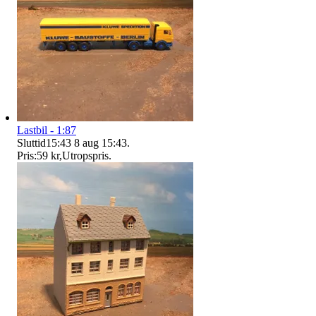
Lastbil - 1:87
Sluttid
15:43
8 aug 15:43
.
Pris:
59 kr
,
Utropspris
.