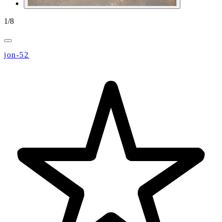
1
/
8
jon-52