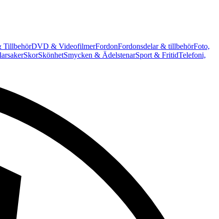
 Tillbehör
DVD & Videofilmer
Fordon
Fordonsdelar & tillbehör
Foto,
arsaker
Skor
Skönhet
Smycken & Ädelstenar
Sport & Fritid
Telefoni,