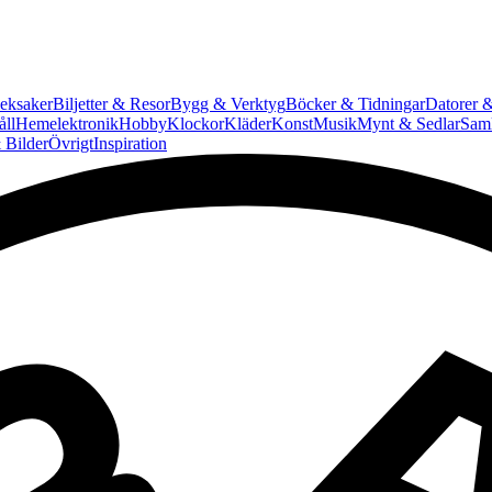
eksaker
Biljetter & Resor
Bygg & Verktyg
Böcker & Tidningar
Datorer &
ll
Hemelektronik
Hobby
Klockor
Kläder
Konst
Musik
Mynt & Sedlar
Saml
 Bilder
Övrigt
Inspiration