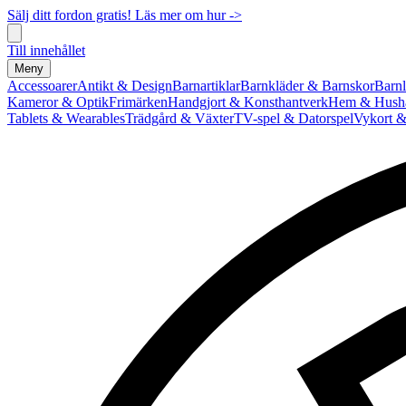
Sälj ditt fordon gratis! Läs mer om hur ->
Till innehållet
Meny
Accessoarer
Antikt & Design
Barnartiklar
Barnkläder & Barnskor
Barnl
Kameror & Optik
Frimärken
Handgjort & Konsthantverk
Hem & Hushå
Tablets & Wearables
Trädgård & Växter
TV-spel & Datorspel
Vykort &