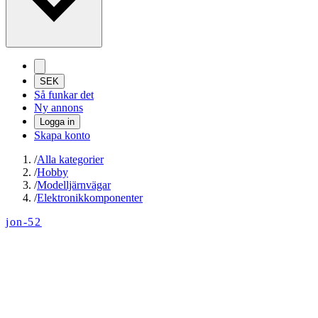
SEK
Så funkar det
Ny annons
Logga in
Skapa konto
/
Alla kategorier
/
Hobby
/
Modelljärnvägar
/
Elektronikkomponenter
jon-52