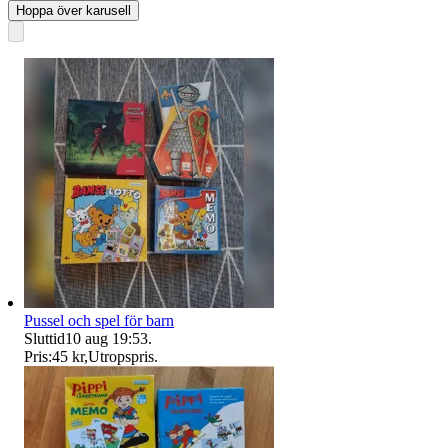
Hoppa över karusell
Pussel och spel för barn
Sluttid
10 aug 19:53
.
Pris:
45 kr
,
Utropspris
.