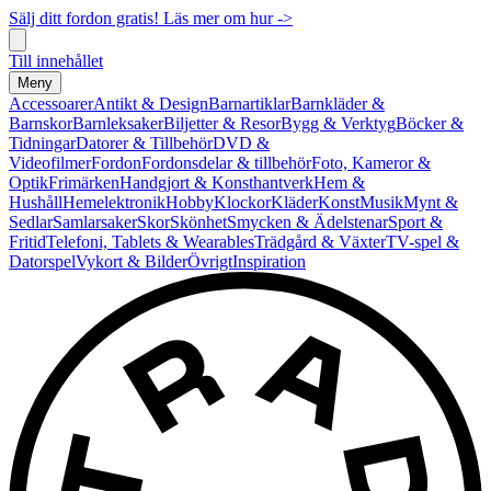
Sälj ditt fordon gratis! Läs mer om hur ->
Till innehållet
Meny
Accessoarer
Antikt & Design
Barnartiklar
Barnkläder &
Barnskor
Barnleksaker
Biljetter & Resor
Bygg & Verktyg
Böcker &
Tidningar
Datorer & Tillbehör
DVD &
Videofilmer
Fordon
Fordonsdelar & tillbehör
Foto, Kameror &
Optik
Frimärken
Handgjort & Konsthantverk
Hem &
Hushåll
Hemelektronik
Hobby
Klockor
Kläder
Konst
Musik
Mynt &
Sedlar
Samlarsaker
Skor
Skönhet
Smycken & Ädelstenar
Sport &
Fritid
Telefoni, Tablets & Wearables
Trädgård & Växter
TV-spel &
Datorspel
Vykort & Bilder
Övrigt
Inspiration