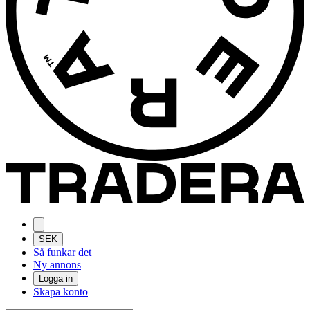
SEK
Så funkar det
Ny annons
Logga in
Skapa konto