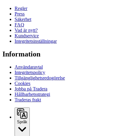
Regler
Press
Säkerhet
FAQ
Vad är nytt?
Kundservice
Integritetsinställningar
Information
Användaravtal
Integritetspolicy
Tillgänglighetsredogörelse
Cookies
Jobba på Tradera
Hållbarhetsstrategi
Traderas frakt
Språk