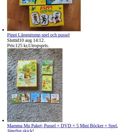
Pippi Långstrump spel och pussel
Sluttid
10 aug 14:12
.
Pris:
125 kr
,
Utropspris
.
Mamma Mu Paket; Pussel + DVD + 5 Mini Böcker + Spel.
Jättefint skick!