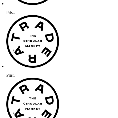
Pris:
.
Pris:
.