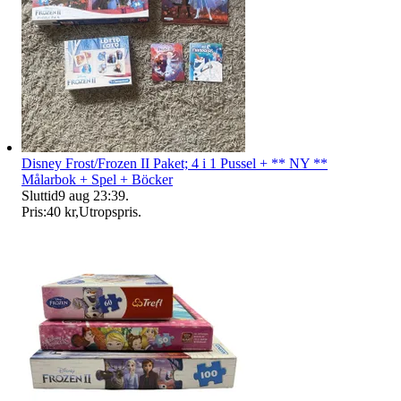
Disney Frost/Frozen II Paket; 4 i 1 Pussel + ** NY **
Målarbok + Spel + Böcker
Sluttid
9 aug 23:39
.
Pris:
40 kr
,
Utropspris
.