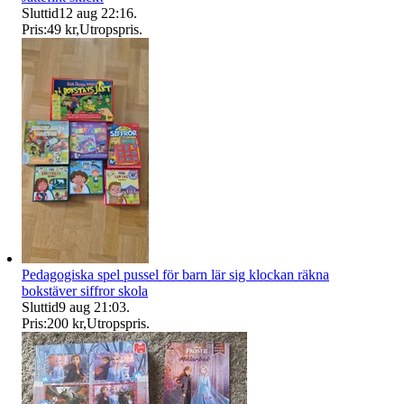
Sluttid
12 aug 22:16
.
Pris:
49 kr
,
Utropspris
.
Pedagogiska spel pussel för barn lär sig klockan räkna
bokstäver siffror skola
Sluttid
9 aug 21:03
.
Pris:
200 kr
,
Utropspris
.