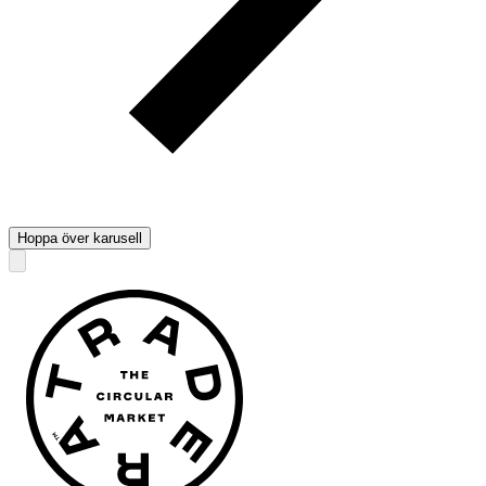
Hoppa över karusell