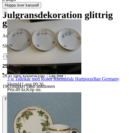
Hoppa över karusell
Julgransdekoration glittrig
gitarr ca 13 cm
Avslutad
26 jun 10:32
Slutpris
∙
Visa bud
25 kr
28 kr med köparskydd.
Läs mer
3 st Tallrikar med Rosor Rheinpfalz Hartporzellan Germany
Sluttid
11 aug 00:26
.
1961murkel vann auktionen
Pris:
49 kr
,
Köp nu
.
Frakt
22 kr Frimärken