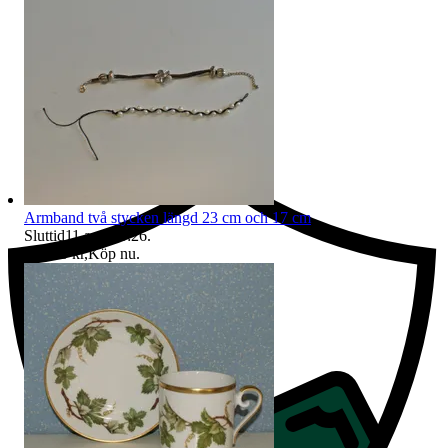
Ersättning om du inte får din vara
Armband två stycken längd 23 cm och 17 cm
Sluttid
11 aug 00:26
.
Pris:
20 kr
,
Köp nu
.