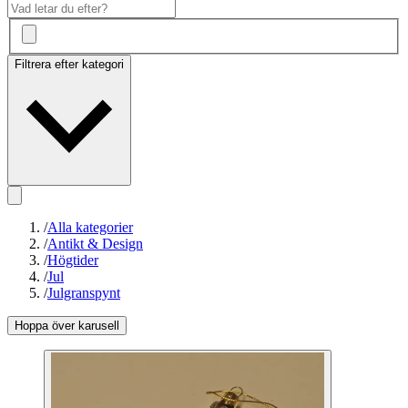
Filtrera efter kategori
/
Alla kategorier
/
Antikt & Design
/
Högtider
/
Jul
/
Julgranspynt
Hoppa över karusell