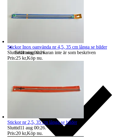
Stickor Inox oanvända nr 4,5, 35 cm långa se bilder
Sluttid
11 aug 00:26
.
Ersättning om varan inte är som beskriven
Pris:
25 kr
,
Köp nu
.
Stickor nr 2,5, 35 cm långa se bilder
Sluttid
11 aug 00:26
.
Pris:
20 kr
,
Köp nu
.