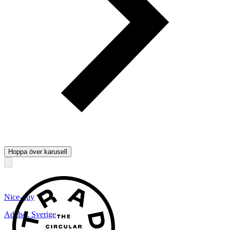
Hoppa över karusell
Nice-guy
Adelsö
,
Sverige