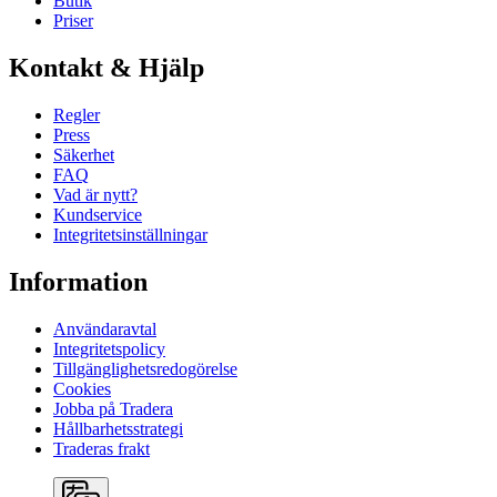
Butik
Priser
Kontakt & Hjälp
Regler
Press
Säkerhet
FAQ
Vad är nytt?
Kundservice
Integritetsinställningar
Information
Användaravtal
Integritetspolicy
Tillgänglighetsredogörelse
Cookies
Jobba på Tradera
Hållbarhetsstrategi
Traderas frakt