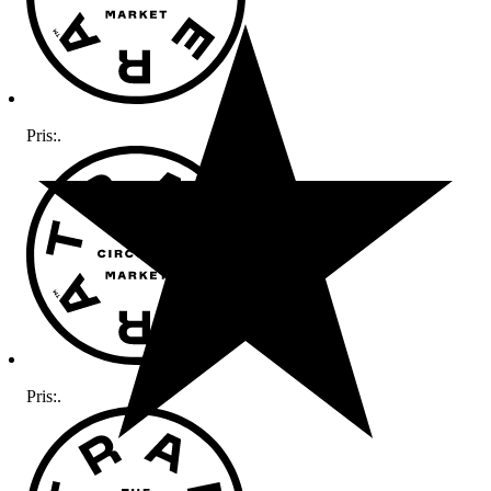
Pris:
.
Pris:
.