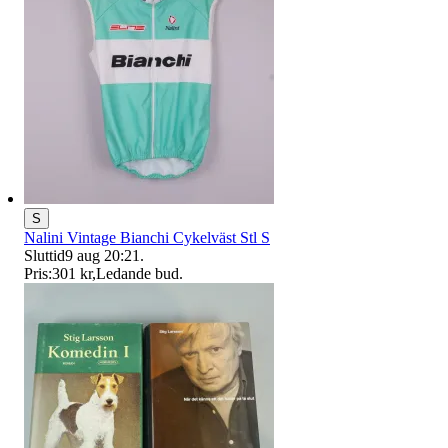
S
Nalini Vintage Bianchi Cykelväst Stl S
Sluttid
9 aug 20:21
.
Pris:
301 kr
,
Ledande bud
.