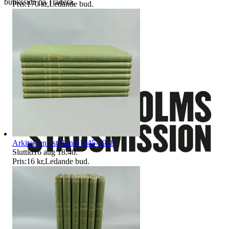
butikssida på Tradera.
Pris:
170 kr
,
Ledande bud
.
Stadsmissionens second hand
Arkitekten 7st Band 1945-1948
Sluttid
16 aug 18:40
.
Pris:
16 kr
,
Ledande bud
.