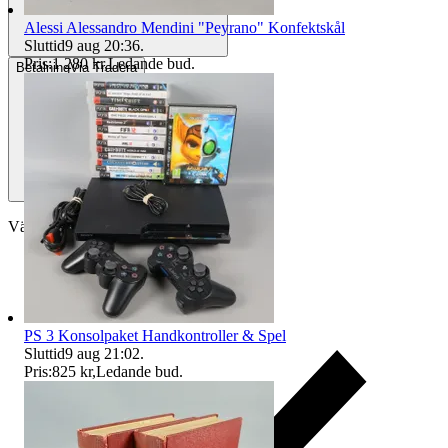
Alessi Alessandro Mendini "Peyrano" Konfektskål
Sluttid
9 aug 20:36
.
Pris:
1 280 kr
,
Ledande bud
.
Betalning
Via Tradera
Välj till köparskydd
PS 3 Konsolpaket Handkontroller & Spel
Sluttid
9 aug 21:02
.
Pris:
825 kr
,
Ledande bud
.