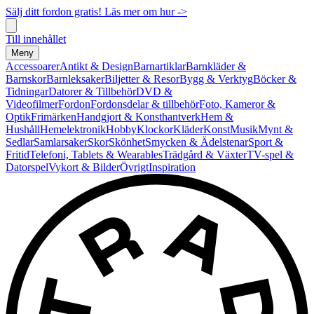
Sälj ditt fordon gratis! Läs mer om hur ->
Till innehållet
Meny
Accessoarer
Antikt & Design
Barnartiklar
Barnkläder &
Barnskor
Barnleksaker
Biljetter & Resor
Bygg & Verktyg
Böcker &
Tidningar
Datorer & Tillbehör
DVD &
Videofilmer
Fordon
Fordonsdelar & tillbehör
Foto, Kameror &
Optik
Frimärken
Handgjort & Konsthantverk
Hem &
Hushåll
Hemelektronik
Hobby
Klockor
Kläder
Konst
Musik
Mynt &
Sedlar
Samlarsaker
Skor
Skönhet
Smycken & Ädelstenar
Sport &
Fritid
Telefoni, Tablets & Wearables
Trädgård & Växter
TV-spel &
Datorspel
Vykort & Bilder
Övrigt
Inspiration