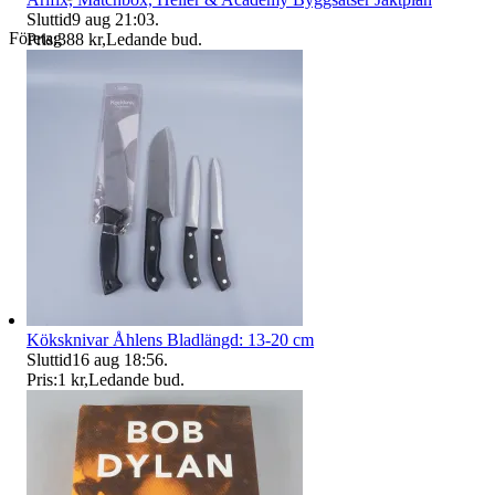
Sluttid
9 aug 21:03
.
Företag
Pris:
388 kr
,
Ledande bud
.
Köksknivar Åhlens Bladlängd: 13-20 cm
Sluttid
16 aug 18:56
.
Pris:
1 kr
,
Ledande bud
.