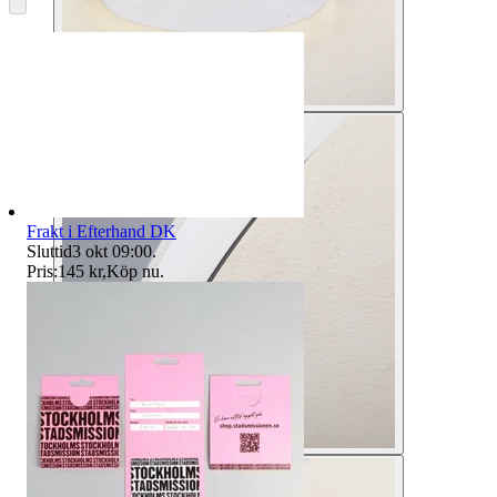
Frakt i Efterhand DK
Sluttid
3 okt 09:00
.
Pris:
145 kr
,
Köp nu
.