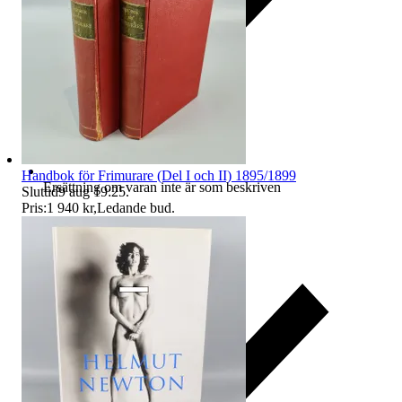
Handbok för Frimurare (Del I och II) 1895/1899
Ersättning om varan inte är som beskriven
Sluttid
9 aug 19:25
.
Pris:
1 940 kr
,
Ledande bud
.