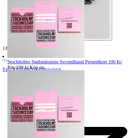
1
/
8
Stockholms Stadsmissions Secondhand Presentkort 100 Kr
Pris:
100 kr
,
Köp nu
.
StockholmsStadsmission