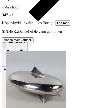
∙
Visa bud
345 kr
Köparskydd är valfritt hos företag.
Läs mer
SINNERxDanceOrDie vann auktionen
Hoppa över karusell
Frakt
85 kr DSV
Avhämtning
Västerhaninge, Sverige