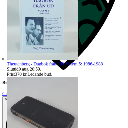
Theutenberg - Dagbok från UD Volym 5: 1986-1988
Sluttid
9 aug 20:59
.
Pris:
370 kr
,
Ledande bud
.
Beskrivning
Gott använt skick
Mindre tecken på användning