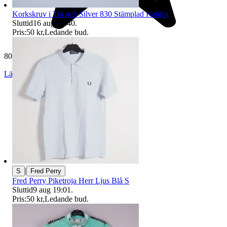
Korkskruv i Trä och Silver 830 Stämplad Kattfot
Sluttid
16 aug 19:40
.
Pris:
50 kr
,
Ledande bud
.
80 674 omdömen
Läs omdömen
Följ
|
S
Fred Perry
Fred Perry Piketroja Herr Ljus Blå S
Sluttid
9 aug 19:01
.
Pris:
50 kr
,
Ledande bud
.