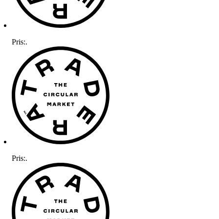
Pris:
.
Pris:
.