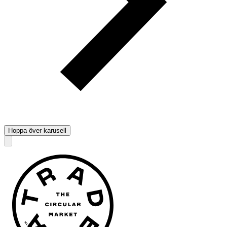
Hoppa över karusell