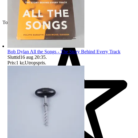
Toppsäljare
Bob Dylan All the Songs - The Story Behind Every Track
Sluttid
16 aug 20:35
.
Pris:
1 kr
,
Utropspris
.