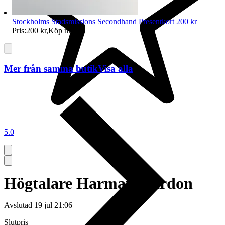
Stockholms Stadsmissions Secondhand Presentkort 200 kr
Pris:
200 kr
,
Köp nu
.
Mer från samma butik
Visa alla
5.0
Högtalare Harman/Kardon
Avslutad
19 jul 21:06
Slutpris