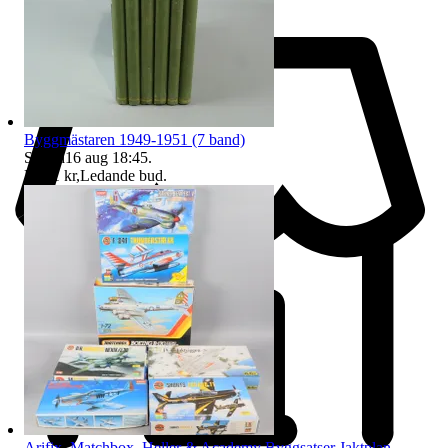
Byggmästaren 1949-1951 (7 band)
Sluttid
16 aug 18:45
.
Pris:
1 kr
,
Ledande bud
.
Arifix, Matchbox, Heller & Academy Byggsatser Jaktplan