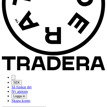
SEK
Så funkar det
Ny annons
Logga in
Skapa konto