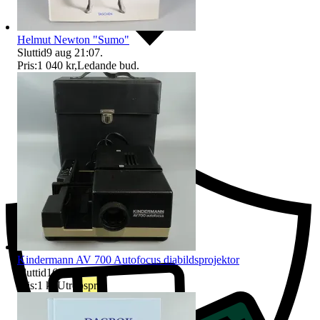
Helmut Newton "Sumo"
Sluttid
9 aug 21:07
.
Pris:
1 040 kr
,
Ledande bud
.
Ersättning om du inte får din vara
Kindermann AV 700 Autofocus diabildsprojektor
Sluttid
16 aug 18:41
.
Pris:
1 kr
,
Utropspris
.