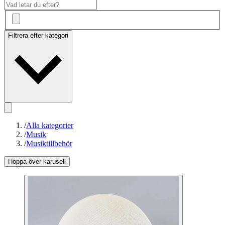
Filtrera efter kategori
/
Alla kategorier
/
Musik
/
Musiktillbehör
Hoppa över karusell