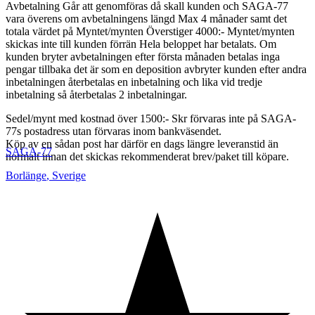
Avbetalning Går att genomföras då skall kunden och SAGA-77
vara överens om avbetalningens längd Max 4 månader samt det
totala värdet på Myntet/mynten Överstiger 4000:- Myntet/mynten
skickas inte till kunden förrän Hela beloppet har betalats. Om
kunden bryter avbetalningen efter första månaden betalas inga
pengar tillbaka det är som en deposition avbryter kunden efter andra
inbetalningen återbetalas en inbetalning och lika vid tredje
inbetalning så återbetalas 2 inbetalningar.
Sedel/mynt med kostnad över 1500:- Skr förvaras inte på SAGA-
77s postadress utan förvaras inom bankväsendet.
Köp av en sådan post har därför en dags längre leveranstid än
SAGA-77
normalt innan det skickas rekommenderat brev/paket till köpare.
Borlänge
,
Sverige