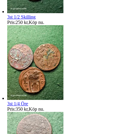
3st 1/2 Skilling
Pris:
250 kr
,
Köp nu
.
3st 1/4 Öre
Pris:
350 kr
,
Köp nu
.