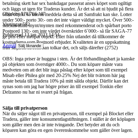
betalning skett har sex bankdagar passerat anses köpet som ogiltigt
och läggs ut igen för Traderas kunder. Är det så att ni bjudit på flera
Objektnr
578 766 107
olika objekt så kan ni meddela detta så att Samfrakt kan ske. Lotter
under 500:- porto 30:- om det inte väger väldigt mycket. Över 500:-
Visningar
582
skickas alltid mynt/mynten med rekommenderat och spårbart porto
Postnord 130:- om inte värdet överskrider 6´000:- så får SAGA-77
Publicerad
13 jan 2023 14:51
ge pris efter inropat objekt. Eller från utlandet då tillkommer de
kostnaderna som Postnord erbjuder. Kvaliteten är en uppskattning
Anmäl
Sälj liknande
från säljaren så som han tolkar det, och säljs därefter (2752)
OBS: Inga priser är huggna i sten. Är det förhandlingsbart ja kanske
på objekten som överstiger 4000:-. Du som köpare måste vara
medveten om att det blir inga påslag efter köpet som till exempel
Misab eller Philea gör med 20-25% Nej det blir tvärtom här jag
måste betala till Tradera 10% på mitt sålda objekt. Därför kan det
synas som om jag har högre priser än till exempel Tonkin eller
Delzanno nu har ni svaret på frågan.
Sälja till privatperson
När du säljer något till en privatperson, till exempel på Blocket eller
Tradera, gäller inte konsumentlagstiftningen. I stället är det köplagen
som gäller men den är inte tvingande. Det betyder att du och
köparen kan göra en egen överenskommelse som gäller över lagen.