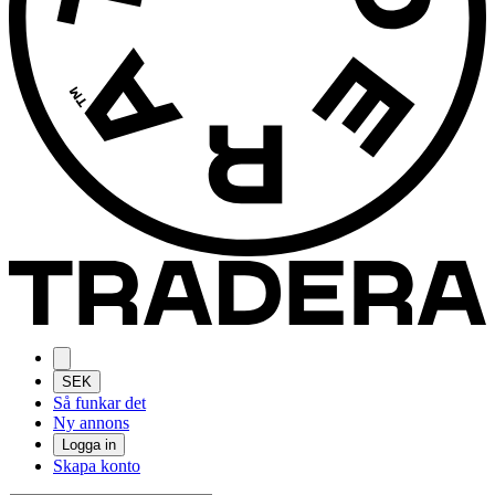
SEK
Så funkar det
Ny annons
Logga in
Skapa konto