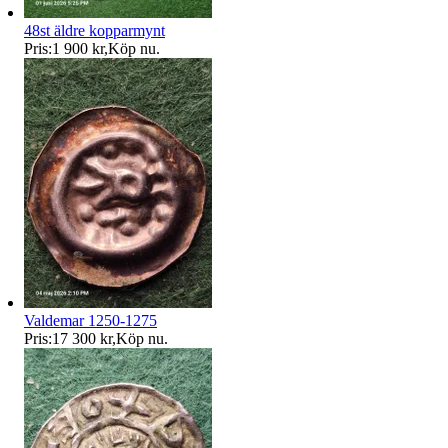
48st äldre kopparmynt
Pris:
1 900 kr
,
Köp nu
.
Valdemar 1250-1275
Pris:
17 300 kr
,
Köp nu
.