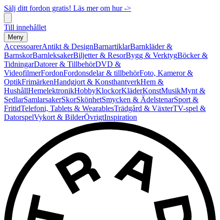
Sälj ditt fordon gratis! Läs mer om hur ->
Till innehållet
Meny
Accessoarer
Antikt & Design
Barnartiklar
Barnkläder &
Barnskor
Barnleksaker
Biljetter & Resor
Bygg & Verktyg
Böcker &
Tidningar
Datorer & Tillbehör
DVD &
Videofilmer
Fordon
Fordonsdelar & tillbehör
Foto, Kameror &
Optik
Frimärken
Handgjort & Konsthantverk
Hem &
Hushåll
Hemelektronik
Hobby
Klockor
Kläder
Konst
Musik
Mynt &
Sedlar
Samlarsaker
Skor
Skönhet
Smycken & Ädelstenar
Sport &
Fritid
Telefoni, Tablets & Wearables
Trädgård & Växter
TV-spel &
Datorspel
Vykort & Bilder
Övrigt
Inspiration