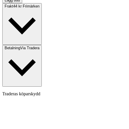
Lägg bud
Frakt
44 kr Frimärken
Betalning
Via Tradera
Traderas köparskydd