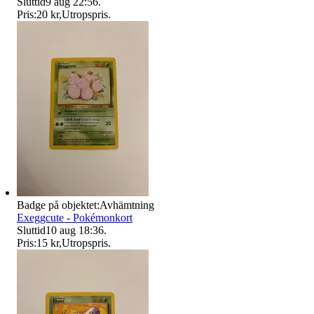
Sluttid
9 aug 22:56
.
Pris:
20 kr
,
Utropspris
.
Badge på objektet:
Avhämtning
Exeggcute - Pokémonkort
Sluttid
10 aug 18:36
.
Pris:
15 kr
,
Utropspris
.