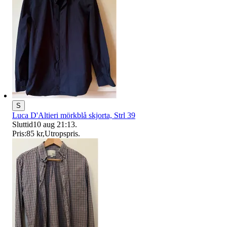
S
Luca D'Altieri mörkblå skjorta, Strl 39
Sluttid
10 aug 21:13
.
Pris:
85 kr
,
Utropspris
.