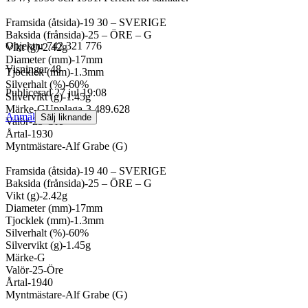
Framsida (åtsida)-19 30 – SVERIGE
Baksida (frånsida)-25 – ÖRE – G
Objektnr
742 321 776
Vikt (g)-2.42g
Diameter (mm)-17mm
Visningar
48
Tjocklek (mm)-1.3mm
Silverhalt (%)-60%
Publicerad
27 jul 19:08
Silvervikt (g)-1.45g
Märke-GUpplaga-3.489.628
Anmäl
Sälj liknande
Valör-25-Öre
Årtal-1930
Myntmästare-Alf Grabe (G)
Framsida (åtsida)-19 40 – SVERIGE
Baksida (frånsida)-25 – ÖRE – G
Vikt (g)-2.42g
Diameter (mm)-17mm
Tjocklek (mm)-1.3mm
Silverhalt (%)-60%
Silvervikt (g)-1.45g
Märke-G
Valör-25-Öre
Årtal-1940
Myntmästare-Alf Grabe (G)