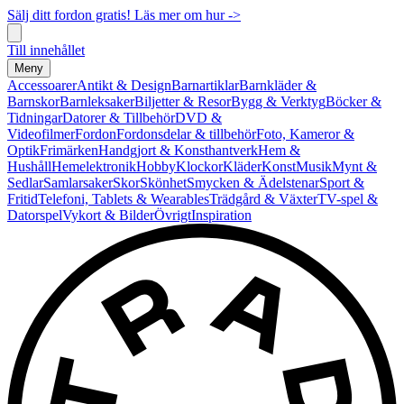
Sälj ditt fordon gratis! Läs mer om hur ->
Till innehållet
Meny
Accessoarer
Antikt & Design
Barnartiklar
Barnkläder &
Barnskor
Barnleksaker
Biljetter & Resor
Bygg & Verktyg
Böcker &
Tidningar
Datorer & Tillbehör
DVD &
Videofilmer
Fordon
Fordonsdelar & tillbehör
Foto, Kameror &
Optik
Frimärken
Handgjort & Konsthantverk
Hem &
Hushåll
Hemelektronik
Hobby
Klockor
Kläder
Konst
Musik
Mynt &
Sedlar
Samlarsaker
Skor
Skönhet
Smycken & Ädelstenar
Sport &
Fritid
Telefoni, Tablets & Wearables
Trädgård & Växter
TV-spel &
Datorspel
Vykort & Bilder
Övrigt
Inspiration