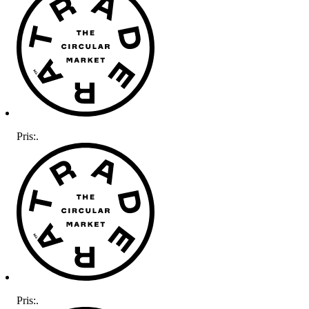
Pris:
.
Pris:
.