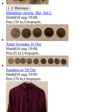
|
L
Matinique
Matinique skjorta, Blå, Strl L
Sluttid
10 aug 19:08
.
Pris:
150 kr
,
Utropspris
.
Äldre Svenska 10 Öre
Sluttid
10 aug 19:08
.
Pris:
45 kr
,
Utropspris
.
Samling av 50 Öre
Sluttid
10 aug 19:09
.
Pris:
270 kr
,
Utropspris
.