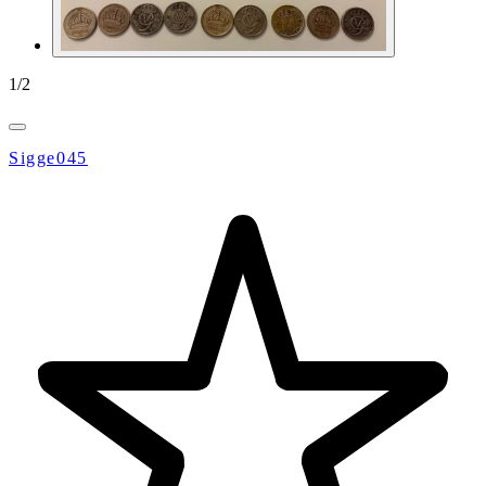
1
/
2
Sigge045