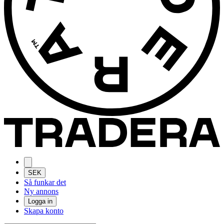
SEK
Så funkar det
Ny annons
Logga in
Skapa konto