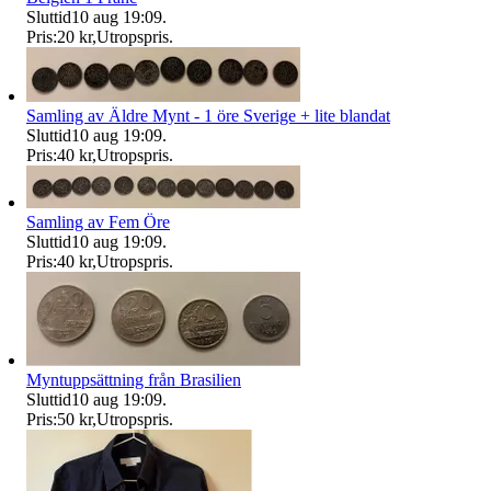
Sluttid
10 aug 19:09
.
Pris:
20 kr
,
Utropspris
.
Samling av Äldre Mynt - 1 öre Sverige + lite blandat
Sluttid
10 aug 19:09
.
Pris:
40 kr
,
Utropspris
.
Samling av Fem Öre
Sluttid
10 aug 19:09
.
Pris:
40 kr
,
Utropspris
.
Myntuppsättning från Brasilien
Sluttid
10 aug 19:09
.
Pris:
50 kr
,
Utropspris
.