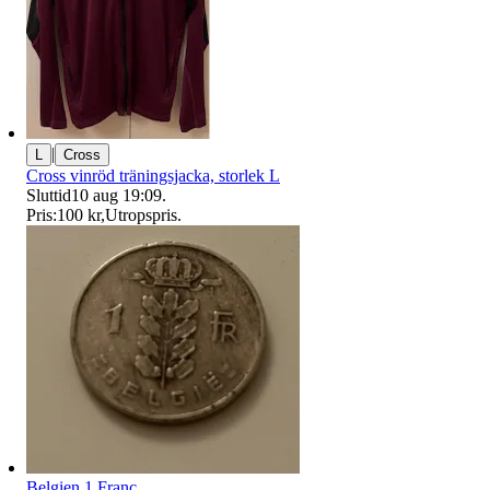
|
L
Cross
Cross vinröd träningsjacka, storlek L
Sluttid
10 aug 19:09
.
Pris:
100 kr
,
Utropspris
.
Belgien 1 Franc