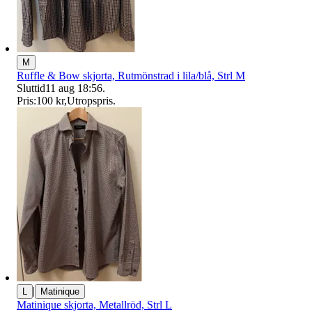
M
Ruffle & Bow skjorta, Rutmönstrad i lila/blå, Strl M
Sluttid
11 aug 18:56
.
Pris:
100 kr
,
Utropspris
.
|
L
Matinique
Matinique skjorta, Metallröd, Strl L