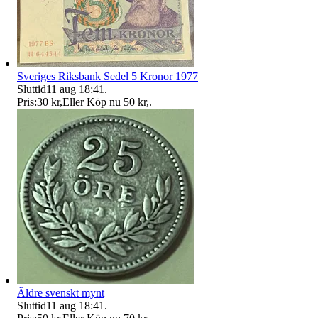
Sveriges Riksbank Sedel 5 Kronor 1977
Sluttid
11 aug 18:41
.
Pris:
30 kr
,
Eller Köp nu
50 kr
,
.
Äldre svenskt mynt
Sluttid
11 aug 18:41
.