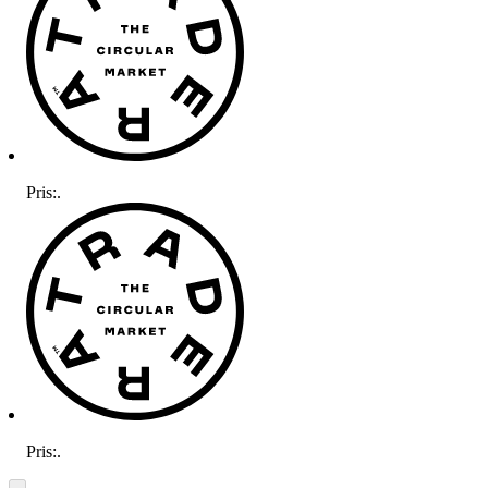
Pris:
.
Pris:
.