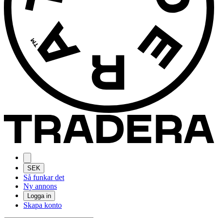
SEK
Så funkar det
Ny annons
Logga in
Skapa konto