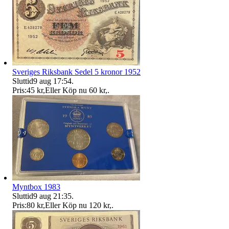
Sveriges Riksbank Sedel 5 kronor 1952
Sluttid
9 aug 17:54
.
Pris:
45 kr
,
Eller Köp nu
60 kr
,
.
Myntbox 1983
Sluttid
9 aug 21:35
.
Pris:
80 kr
,
Eller Köp nu
120 kr
,
.