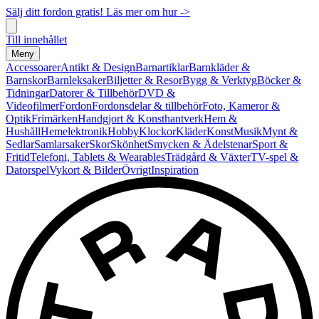
Sälj ditt fordon gratis! Läs mer om hur ->
Till innehållet
Meny
Accessoarer
Antikt & Design
Barnartiklar
Barnkläder &
Barnskor
Barnleksaker
Biljetter & Resor
Bygg & Verktyg
Böcker &
Tidningar
Datorer & Tillbehör
DVD &
Videofilmer
Fordon
Fordonsdelar & tillbehör
Foto, Kameror &
Optik
Frimärken
Handgjort & Konsthantverk
Hem &
Hushåll
Hemelektronik
Hobby
Klockor
Kläder
Konst
Musik
Mynt &
Sedlar
Samlarsaker
Skor
Skönhet
Smycken & Ädelstenar
Sport &
Fritid
Telefoni, Tablets & Wearables
Trädgård & Växter
TV-spel &
Datorspel
Vykort & Bilder
Övrigt
Inspiration