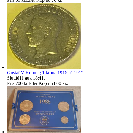
Pris:
50 kr
,
Eller Köp nu
70 kr
,
.
Gustaf V Konung 1 krona 1916 på 1915
Sluttid
11 aug 18:41
.
Pris:
700 kr
,
Eller Köp nu
800 kr
,
.