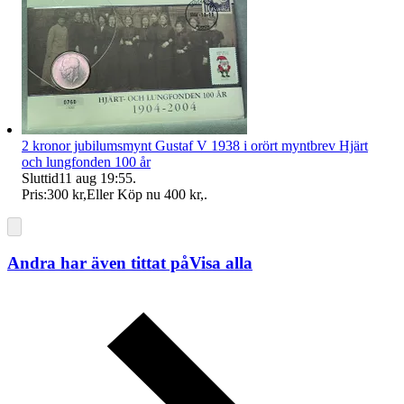
2 kronor jubilumsmynt Gustaf V 1938 i orört myntbrev Hjärt
och lungfonden 100 år
Sluttid
11 aug 19:55
.
Pris:
300 kr
,
Eller Köp nu
400 kr
,
.
Andra har även tittat på
Visa alla