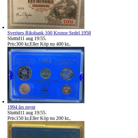
Sveriges Riksbank 100 Kronor Sedel 1958
Sluttid
11 aug 19:55
.
Pris:
300 kr
,
Eller Köp nu
400 kr
,
.
1994 års mynt
Sluttid
11 aug 19:55
.
Pris:
150 kr
,
Eller Köp nu
200 kr
,
.