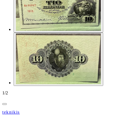
1
/
2
teknikis