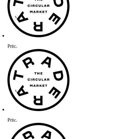
Pris:
.
Pris:
.