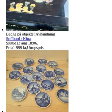
Badge på objektet:
Avhämtning
Soffbord / Kina
Sluttid
13 aug 18:06
.
Pris:
1 999 kr
,
Utropspris
.