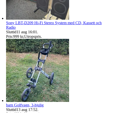
Sony LBT-D209 Hi-Fi Stereo System med CD, Kassett och
Radio
Sluttid
11 aug 16:01
.
Pris:
999 kr
,
Utropspris
.
barn Golfvagn, 3-hjulig
Sluttid
13 aug 17:52
.