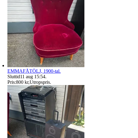
EMMAFÅTÖLJ, 1900-tal.
Sluttid
11 aug 15:54
.
Pris:
800 kr
,
Utropspris
.