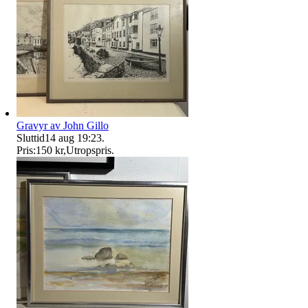
Gravyr av John Gillo
Sluttid
14 aug 19:23
.
Pris:
150 kr
,
Utropspris
.