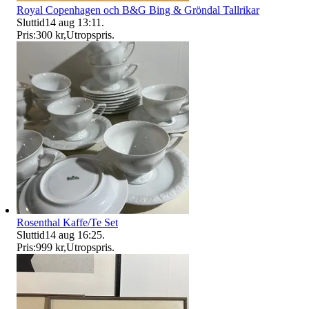
Royal Copenhagen och B&G Bing & Gröndal Tallrikar
Sluttid
14 aug 13:11
.
Pris:
300 kr
,
Utropspris
.
Rosenthal Kaffe/Te Set
Sluttid
14 aug 16:25
.
Pris:
999 kr
,
Utropspris
.