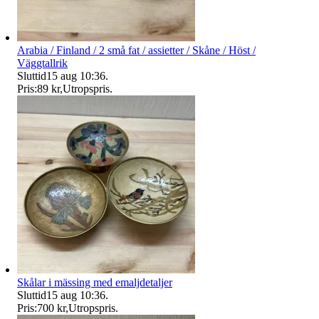
Arabia / Finland / 2 små fat / assietter / Skåne / Höst /
Väggtallrik
Sluttid
15 aug 10:36
.
Pris:
89 kr
,
Utropspris
.
Skålar i mässing med emaljdetaljer
Sluttid
15 aug 10:36
.
Pris:
700 kr
,
Utropspris
.