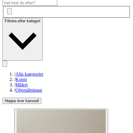
Filtrera efter kategori
/
Alla kategorier
/
Konst
/
Måleri
/
Oljemålningar
Hoppa över karusell