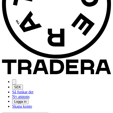
SEK
Så funkar det
Ny annons
Logga in
Skapa konto