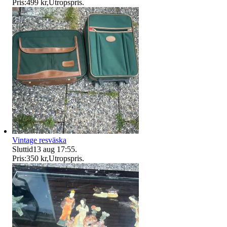
Pris:
499 kr
,
Utropspris
.
Vintage resväska
Sluttid
13 aug 17:55
.
Pris:
350 kr
,
Utropspris
.