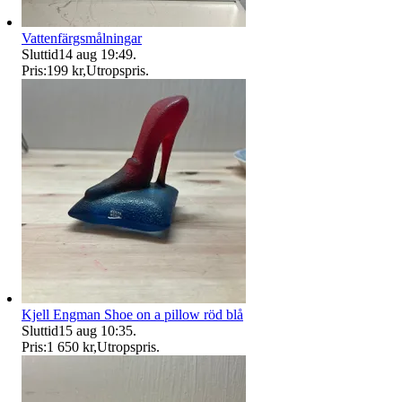
Vattenfärgsmålningar
Sluttid
14 aug 19:49
.
Pris:
199 kr
,
Utropspris
.
Kjell Engman Shoe on a pillow röd blå
Sluttid
15 aug 10:35
.
Pris:
1 650 kr
,
Utropspris
.