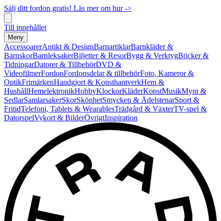
Sälj ditt fordon gratis! Läs mer om hur ->
Till innehållet
Meny
Accessoarer
Antikt & Design
Barnartiklar
Barnkläder &
Barnskor
Barnleksaker
Biljetter & Resor
Bygg & Verktyg
Böcker &
Tidningar
Datorer & Tillbehör
DVD &
Videofilmer
Fordon
Fordonsdelar & tillbehör
Foto, Kameror &
Optik
Frimärken
Handgjort & Konsthantverk
Hem &
Hushåll
Hemelektronik
Hobby
Klockor
Kläder
Konst
Musik
Mynt &
Sedlar
Samlarsaker
Skor
Skönhet
Smycken & Ädelstenar
Sport &
Fritid
Telefoni, Tablets & Wearables
Trädgård & Växter
TV-spel &
Datorspel
Vykort & Bilder
Övrigt
Inspiration