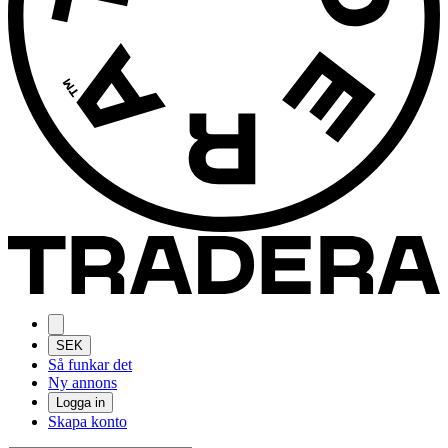
SEK
Så funkar det
Ny annons
Logga in
Skapa konto