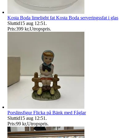
Kosta Boda limelight fat Kosta Boda serveringssfat i glas
Sluttid
15 aug 12:51
.
Pris:
399 kr
,
Utropspris
.
Porslinsfigur Flicka på Bänk med Fåglar
Sluttid
15 aug 12:51
.
Pris:
99 kr
,
Utropspris
.