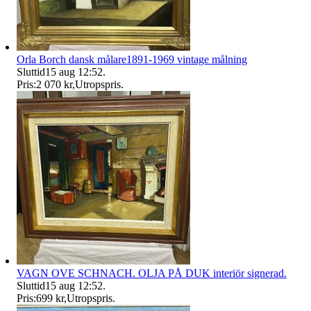
Orla Borch dansk målare1891-1969 vintage målning
Sluttid
15 aug 12:52
.
Pris:
2 070 kr
,
Utropspris
.
VAGN OVE SCHNACH. OLJA PÅ DUK interiör signerad.
Sluttid
15 aug 12:52
.
Pris:
699 kr
,
Utropspris
.