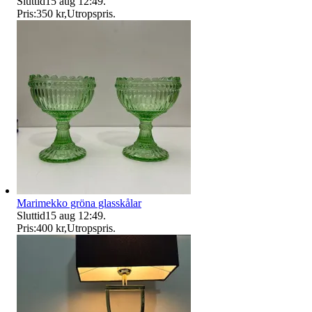
Sluttid
15 aug 12:49
.
Pris:
350 kr
,
Utropspris
.
Marimekko gröna glasskålar
Sluttid
15 aug 12:49
.
Pris:
400 kr
,
Utropspris
.