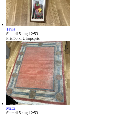
Tavla
Sluttid
15 aug 12:53
.
Pris:
50 kr
,
Utropspris
.
Matta
Sluttid
15 aug 12:53
.