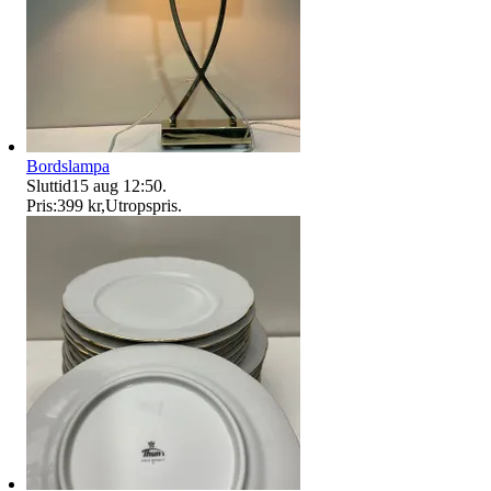
Bordslampa
Sluttid
15 aug 12:50
.
Pris:
399 kr
,
Utropspris
.