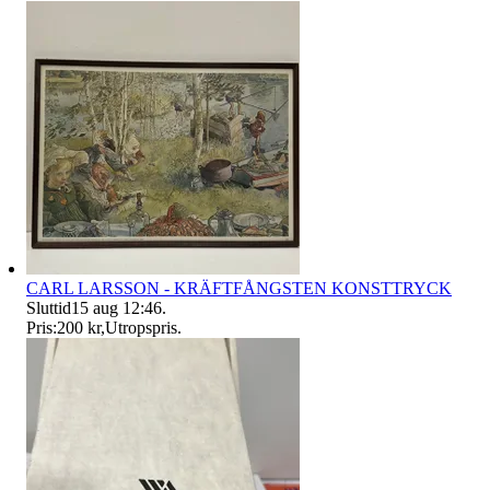
CARL LARSSON - KRÄFTFÅNGSTEN KONSTTRYCK
Sluttid
15 aug 12:46
.
Pris:
200 kr
,
Utropspris
.