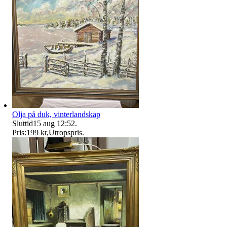
Olja på duk, vinterlandskap
Sluttid
15 aug 12:52
.
Pris:
199 kr
,
Utropspris
.