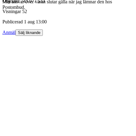
Objektnr
743 077 533
Mitt ansvar över varan slutar gälla när jag lämnar den hos
Postombud.
Visningar
52
Publicerad
1 aug 13:00
Anmäl
Sälj liknande