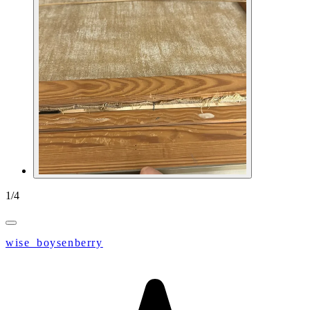
1
/
4
wise_boysenberry