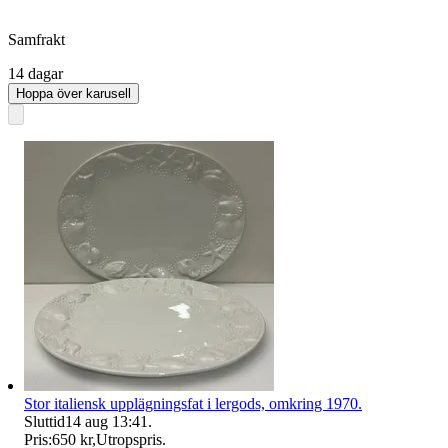
Samfrakt
14 dagar
Hoppa över karusell
Stor italiensk upplägningsfat i lergods, omkring 1970.
Sluttid
14 aug 13:41
.
Pris:
650 kr
,
Utropspris
.