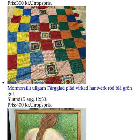
Pris:
300 kr
,
Utropspris
.
Mormorsfilt ullgarn Färgglad pläd virkad hantverk röd blå grön
gul
Sluttid
15 aug 12:53
.
Pris:
400 kr
,
Utropspris
.