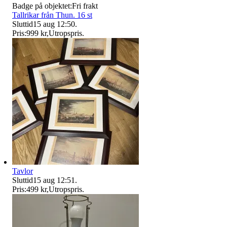
Badge på objektet:
Fri frakt
Tallrikar från Thun. 16 st
Sluttid
15 aug 12:50
.
Pris:
999 kr
,
Utropspris
.
Tavlor
Sluttid
15 aug 12:51
.
Pris:
499 kr
,
Utropspris
.