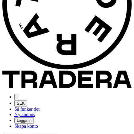
SEK
Så funkar det
Ny annons
Logga in
Skapa konto