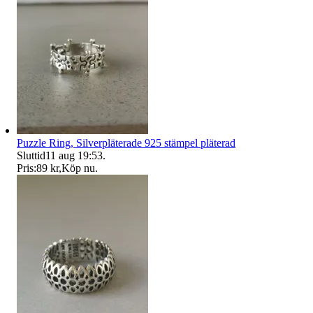
Puzzle Ring, Silverpläterade 925 stämpel pläterad
Sluttid
11 aug 19:53
.
Pris:
89 kr
,
Köp nu
.