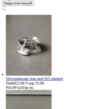
Hoppa över karusell
Silverpläterade ring med 925 stämpel
Sluttid
21:08
9 aug 21:08
.
Pris:
99 kr
,
Köp nu
.