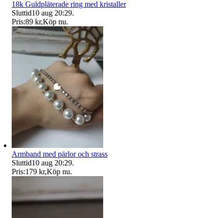
18k Guldpläterade ring med kristaller
Sluttid
10 aug 20:29
.
Pris:
89 kr
,
Köp nu
.
Armband med pärlor och strass
Sluttid
10 aug 20:29
.
Pris:
179 kr
,
Köp nu
.