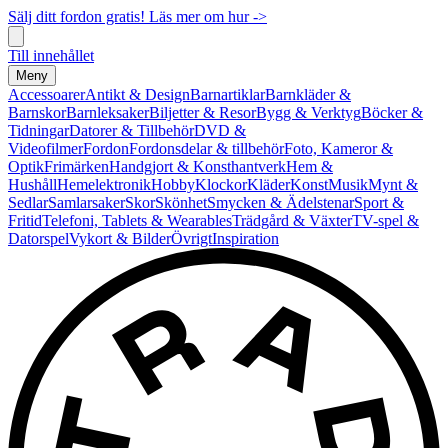
Sälj ditt fordon gratis! Läs mer om hur ->
Till innehållet
Meny
Accessoarer
Antikt & Design
Barnartiklar
Barnkläder &
Barnskor
Barnleksaker
Biljetter & Resor
Bygg & Verktyg
Böcker &
Tidningar
Datorer & Tillbehör
DVD &
Videofilmer
Fordon
Fordonsdelar & tillbehör
Foto, Kameror &
Optik
Frimärken
Handgjort & Konsthantverk
Hem &
Hushåll
Hemelektronik
Hobby
Klockor
Kläder
Konst
Musik
Mynt &
Sedlar
Samlarsaker
Skor
Skönhet
Smycken & Ädelstenar
Sport &
Fritid
Telefoni, Tablets & Wearables
Trädgård & Växter
TV-spel &
Datorspel
Vykort & Bilder
Övrigt
Inspiration