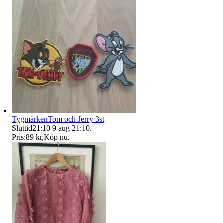
TygmärkenTom och Jerry 3st
Sluttid
21:10
9 aug 21:10
.
Pris:
89 kr
,
Köp nu
.