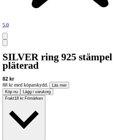
5.0
SILVER ring 925 stämpel
pläterad
82 kr
88 kr med köparskydd.
Läs mer
Köp nu
Lägg i varukorg
Frakt
18 kr Frimärken