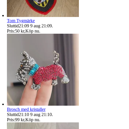
Tom Tygmärke
Sluttid
21:09
9 aug 21:09
.
Pris:
50 kr
,
Köp nu
.
Brosch med kristaller
Sluttid
21:10
9 aug 21:10
.
Pris:
99 kr
,
Köp nu
.