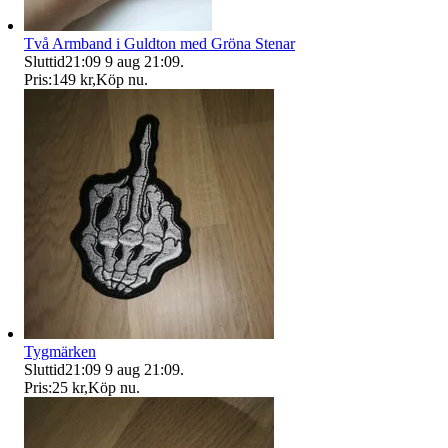
Två Armband i Guldton med Gröna Stenar
Sluttid
21:09
9 aug 21:09
.
Pris:
149 kr
,
Köp nu
.
Tygmärken
Sluttid
21:09
9 aug 21:09
.
Pris:
25 kr
,
Köp nu
.