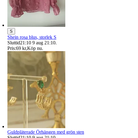
S
Shein rosa blus, storlek S
Sluttid
21:10
9 aug 21:10
.
Pris:
69 kr
,
Köp nu
.
Guldpläterade Örhängen med grön sten
Sluttid
21:10
9 aug 21:10
.