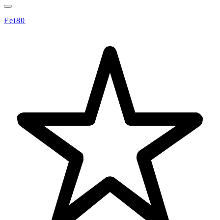
Fei80