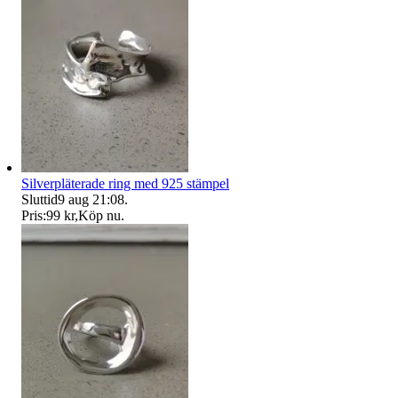
Silverpläterade ring med 925 stämpel
Sluttid
9 aug 21:08
.
Pris:
99 kr
,
Köp nu
.