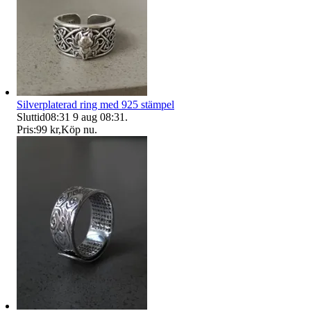
Silverplaterad ring med 925 stämpel
Sluttid
08:31
9 aug 08:31
.
Pris:
99 kr
,
Köp nu
.