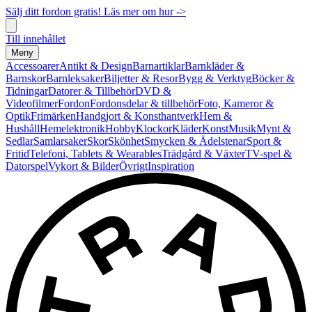
Sälj ditt fordon gratis! Läs mer om hur ->
Till innehållet
Meny
Accessoarer
Antikt & Design
Barnartiklar
Barnkläder &
Barnskor
Barnleksaker
Biljetter & Resor
Bygg & Verktyg
Böcker &
Tidningar
Datorer & Tillbehör
DVD &
Videofilmer
Fordon
Fordonsdelar & tillbehör
Foto, Kameror &
Optik
Frimärken
Handgjort & Konsthantverk
Hem &
Hushåll
Hemelektronik
Hobby
Klockor
Kläder
Konst
Musik
Mynt &
Sedlar
Samlarsaker
Skor
Skönhet
Smycken & Ädelstenar
Sport &
Fritid
Telefoni, Tablets & Wearables
Trädgård & Växter
TV-spel &
Datorspel
Vykort & Bilder
Övrigt
Inspiration