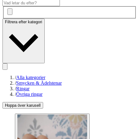
Filtrera efter kategori
/
Alla kategorier
/
Smycken & Ädelstenar
/
Ringar
/
Övriga ringar
Hoppa över karusell