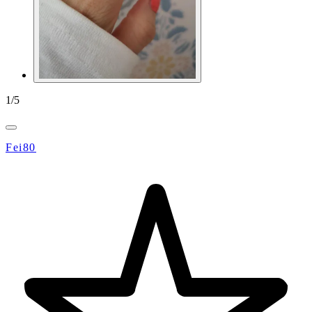
1
/
5
Fei80