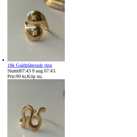
18k Guldpläterade ring
Sluttid
07:43
9 aug 07:43
.
Pris:
99 kr
,
Köp nu
.