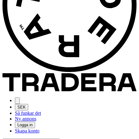
SEK
Så funkar det
Ny annons
Logga in
Skapa konto