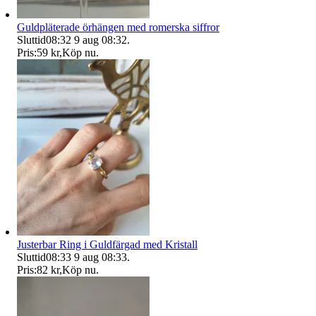
Guldpläterade örhängen med romerska siffror
Sluttid
08:32
9 aug 08:32
.
Pris:
59 kr
,
Köp nu
.
Justerbar Ring i Guldfärgad med Kristall
Sluttid
08:33
9 aug 08:33
.
Pris:
82 kr
,
Köp nu
.