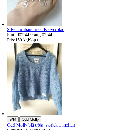
Silverarmband med Klöverblad
Sluttid
07:44
9 aug 07:44
.
Pris:
159 kr
,
Köp nu
.
|
S/M
Odd Molly
Odd Molly blå tröja, storlek 1 mohair