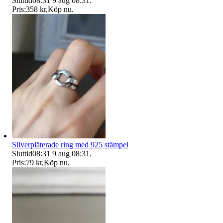
Sluttid
08:31
9 aug 08:31
.
Pris:
358 kr
,
Köp nu
.
Silverpläterade ring med 925 stämpel
Sluttid
08:31
9 aug 08:31
.
Pris:
79 kr
,
Köp nu
.