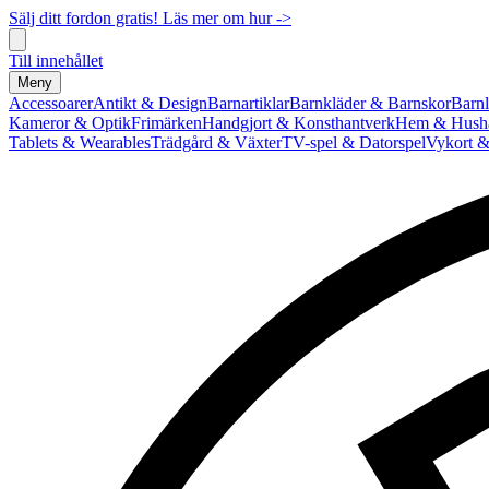
Sälj ditt fordon gratis! Läs mer om hur ->
Till innehållet
Meny
Accessoarer
Antikt & Design
Barnartiklar
Barnkläder & Barnskor
Barnl
Kameror & Optik
Frimärken
Handgjort & Konsthantverk
Hem & Hushå
Tablets & Wearables
Trädgård & Växter
TV-spel & Datorspel
Vykort &