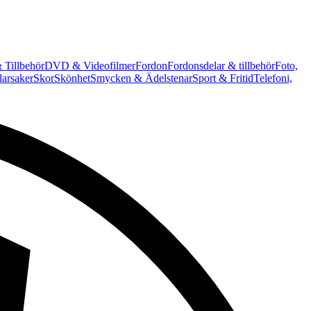
 Tillbehör
DVD & Videofilmer
Fordon
Fordonsdelar & tillbehör
Foto,
arsaker
Skor
Skönhet
Smycken & Ädelstenar
Sport & Fritid
Telefoni,