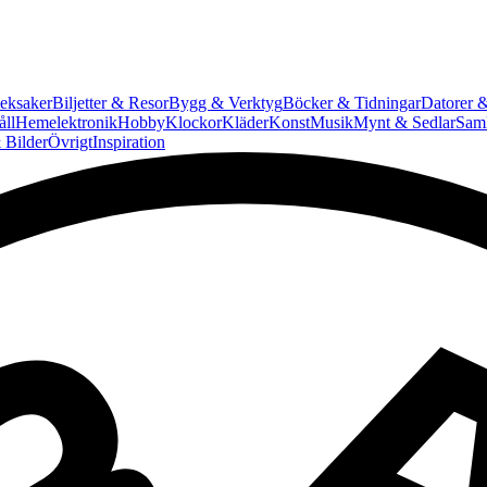
eksaker
Biljetter & Resor
Bygg & Verktyg
Böcker & Tidningar
Datorer &
ll
Hemelektronik
Hobby
Klockor
Kläder
Konst
Musik
Mynt & Sedlar
Saml
 Bilder
Övrigt
Inspiration