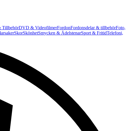
 Tillbehör
DVD & Videofilmer
Fordon
Fordonsdelar & tillbehör
Foto,
arsaker
Skor
Skönhet
Smycken & Ädelstenar
Sport & Fritid
Telefoni,