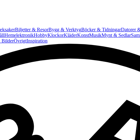
eksaker
Biljetter & Resor
Bygg & Verktyg
Böcker & Tidningar
Datorer &
ll
Hemelektronik
Hobby
Klockor
Kläder
Konst
Musik
Mynt & Sedlar
Saml
 Bilder
Övrigt
Inspiration