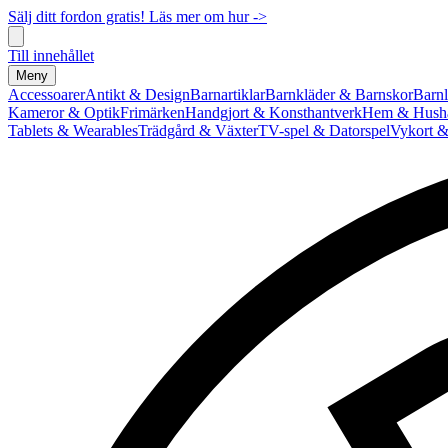
Sälj ditt fordon gratis! Läs mer om hur ->
Till innehållet
Meny
Accessoarer
Antikt & Design
Barnartiklar
Barnkläder & Barnskor
Barnl
Kameror & Optik
Frimärken
Handgjort & Konsthantverk
Hem & Hushå
Tablets & Wearables
Trädgård & Växter
TV-spel & Datorspel
Vykort &