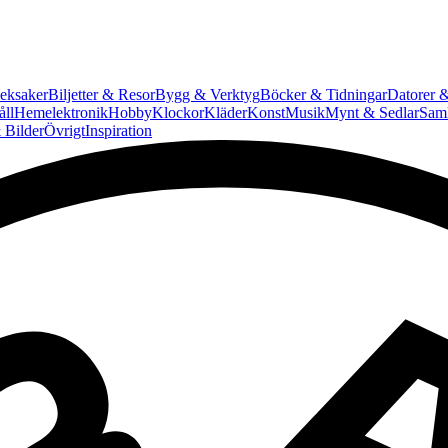
eksaker
Biljetter & Resor
Bygg & Verktyg
Böcker & Tidningar
Datorer &
ll
Hemelektronik
Hobby
Klockor
Kläder
Konst
Musik
Mynt & Sedlar
Saml
 Bilder
Övrigt
Inspiration