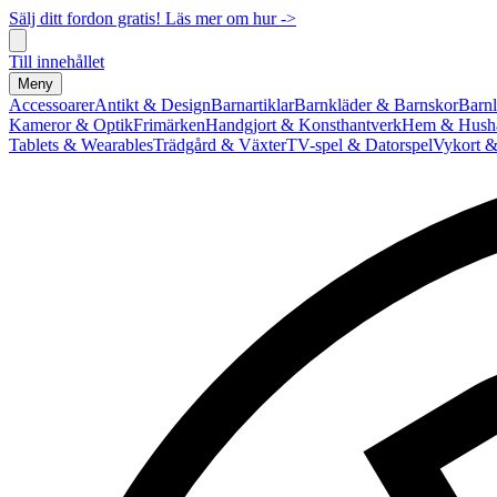
Sälj ditt fordon gratis! Läs mer om hur ->
Till innehållet
Meny
Accessoarer
Antikt & Design
Barnartiklar
Barnkläder & Barnskor
Barnl
Kameror & Optik
Frimärken
Handgjort & Konsthantverk
Hem & Hushå
Tablets & Wearables
Trädgård & Växter
TV-spel & Datorspel
Vykort &