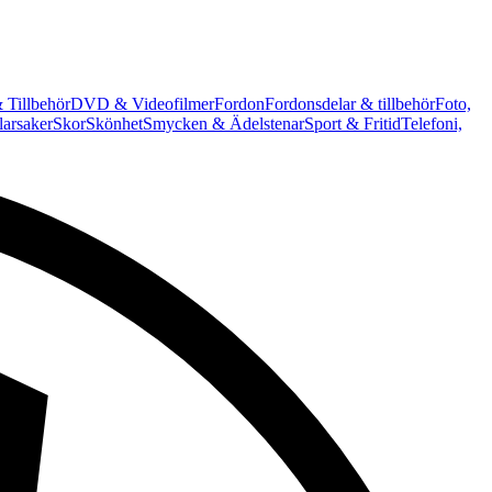
 Tillbehör
DVD & Videofilmer
Fordon
Fordonsdelar & tillbehör
Foto,
arsaker
Skor
Skönhet
Smycken & Ädelstenar
Sport & Fritid
Telefoni,