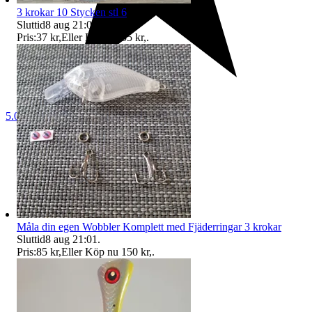
3 krokar 10 Stycken stl 6
Sluttid
8 aug 21:00
.
Pris:
37 kr
,
Eller Köp nu
55 kr
,
.
5.0
Måla din egen Wobbler Komplett med Fjäderringar 3 krokar
Sluttid
8 aug 21:01
.
Pris:
85 kr
,
Eller Köp nu
150 kr
,
.