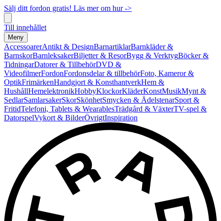
Sälj ditt fordon gratis! Läs mer om hur ->
Till innehållet
Meny
Accessoarer
Antikt & Design
Barnartiklar
Barnkläder &
Barnskor
Barnleksaker
Biljetter & Resor
Bygg & Verktyg
Böcker &
Tidningar
Datorer & Tillbehör
DVD &
Videofilmer
Fordon
Fordonsdelar & tillbehör
Foto, Kameror &
Optik
Frimärken
Handgjort & Konsthantverk
Hem &
Hushåll
Hemelektronik
Hobby
Klockor
Kläder
Konst
Musik
Mynt &
Sedlar
Samlarsaker
Skor
Skönhet
Smycken & Ädelstenar
Sport &
Fritid
Telefoni, Tablets & Wearables
Trädgård & Växter
TV-spel &
Datorspel
Vykort & Bilder
Övrigt
Inspiration