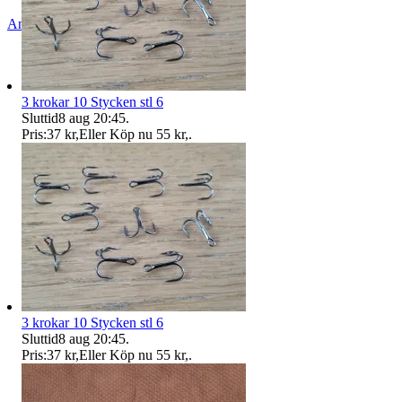
Anmäl
Sälj liknande
3 krokar 10 Stycken stl 6
Sluttid
8 aug 20:45
.
Pris:
37 kr
,
Eller Köp nu
55 kr
,
.
3 krokar 10 Stycken stl 6
Sluttid
8 aug 20:45
.
Pris:
37 kr
,
Eller Köp nu
55 kr
,
.