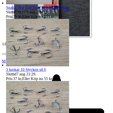
Snake 20 g Fire Tiger Svensktillverkade
Sluttid
20:17
6 aug 20:17
.
Pris:
75 kr
,
Eller Köp nu
125 kr
,
.
1
/
8
Mister X
3 krokar 10 Stycken stl 6
Sluttid
7 aug 21:29
.
Pris:
37 kr
,
Eller Köp nu
55 kr
,
.