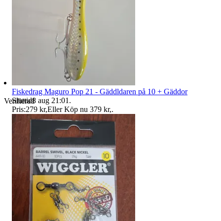
Fiskedrag Maguro Pop 21 - Gäddldaren på 10 + Gäddor
Sluttid
8 aug 21:01
.
Verifierad
Pris:
279 kr
,
Eller Köp nu
379 kr
,
.