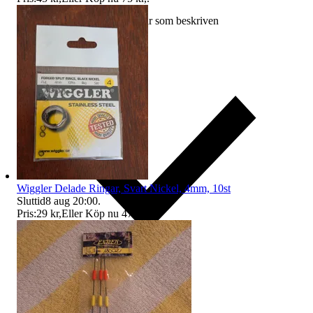
Ersättning om varan inte är som beskriven
Wiggler Delade Ringar, Svart Nickel, 4mm, 10st
Sluttid
8 aug 20:00
.
Pris:
29 kr
,
Eller Köp nu
47 kr
,
.
Ersättning om du inte får din vara