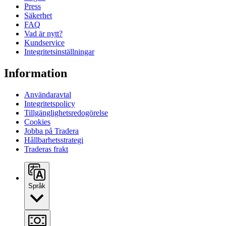
Press
Säkerhet
FAQ
Vad är nytt?
Kundservice
Integritetsinställningar
Information
Användaravtal
Integritetspolicy
Tillgänglighetsredogörelse
Cookies
Jobba på Tradera
Hållbarhetsstrategi
Traderas frakt
Språk