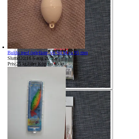
Buldo med öglefäste, vit Stl M ca 95 mm
Sluttid
20:16
6 aug 20:16
.
Pris:
25 kr
,
Eller Köp nu
45 kr
,
.