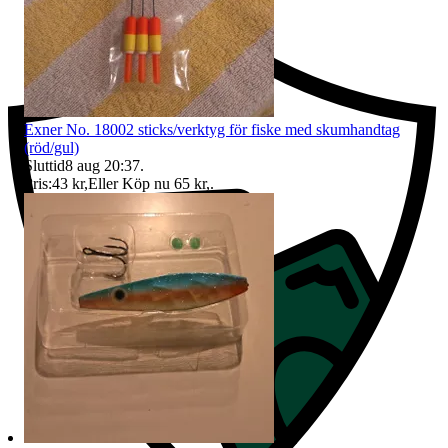
Exner No. 18002 sticks/verktyg för fiske med skumhandtag
(röd/gul)
Sluttid
8 aug 20:37
.
Pris:
43 kr
,
Eller Köp nu
65 kr
,
.