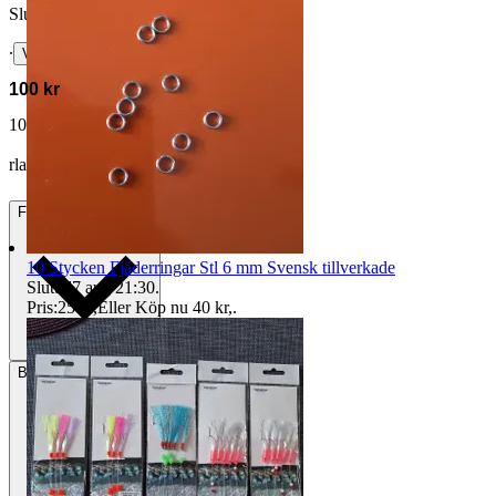
Slutpris
∙
Visa bud
100 kr
107 kr med köparskydd.
Läs mer
rlaven vann auktionen
Frakt
44 kr Frimärken
10 Stycken Fjäderringar Stl 6 mm Svensk tillverkade
Sluttid
7 aug 21:30
.
Pris:
25 kr
,
Eller Köp nu
40 kr
,
.
Betalning
Via Tradera