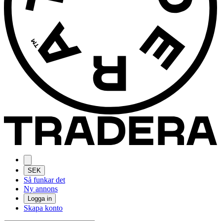
SEK
Så funkar det
Ny annons
Logga in
Skapa konto