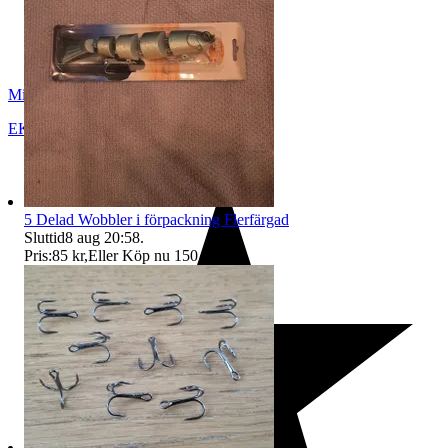
Mister X
EKSJÖ
,
Sverige
5 Delad Wobbler i förpackning Flerfärgad
Sluttid
8 aug 20:58
.
Pris:
85 kr
,
Eller Köp nu
150 kr
,
.