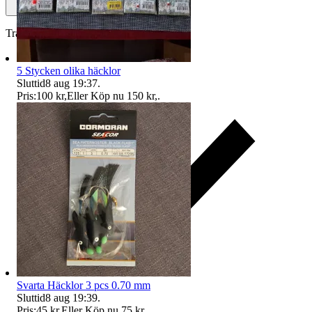
Traderas köparskydd
5 Stycken olika häcklor
Sluttid
8 aug 19:37
.
Pris:
100 kr
,
Eller Köp nu
150 kr
,
.
Svarta Häcklor 3 pcs 0.70 mm
Sluttid
8 aug 19:39
.
Pris:
45 kr
,
Eller Köp nu
75 kr
,
.