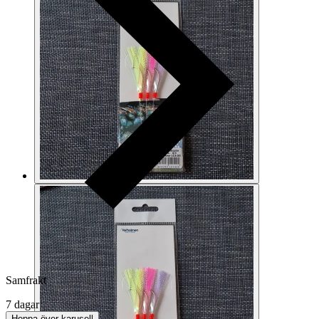
Samfrakt
7 dagar
Hoppa över karusell