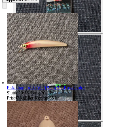
Fiskedrag i röd / Vit 9.5 cm 7 g Rasselkulor
Sluttid
20:16
6 aug 20:16
.
Pris:
43 kr
,
Eller Köp nu
65 kr
,
.