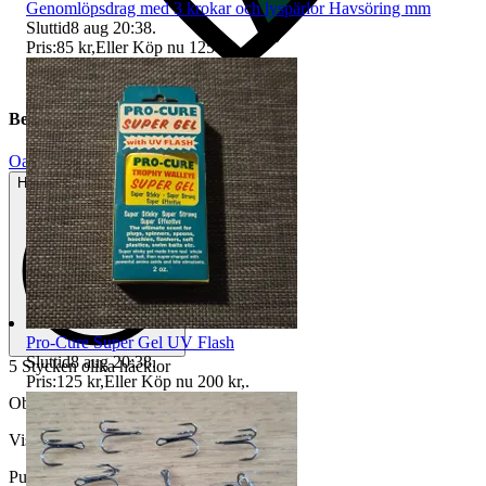
Genomlöpsdrag med 3 krokar och lyspärlor Havsöring mm
Sluttid
8 aug 20:38
.
Pris:
85 kr
,
Eller Köp nu
125 kr
,
.
Beskrivning
Oanvänt
Helt ny och aldrig använd
Pro-Cure Super Gel UV Flash
Sluttid
8 aug 20:38
.
5 Stycken olika häcklor
Pris:
125 kr
,
Eller Köp nu
200 kr
,
.
Objektnr
739 125 187
Visningar
53
Publicerad
4 jul 21:07