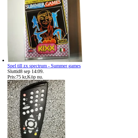
Spel till zx spectrum - Summer games
Sluttid
8 sep 14:09
.
Pris:
75 kr
,
Köp nu
.