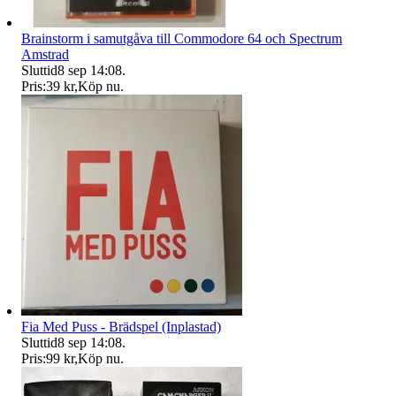
Brainstorm i samutgåva till Commodore 64 och Spectrum
Amstrad
Sluttid
8 sep 14:08
.
Pris:
39 kr
,
Köp nu
.
Fia Med Puss - Brädspel (Inplastad)
Sluttid
8 sep 14:08
.
Pris:
99 kr
,
Köp nu
.