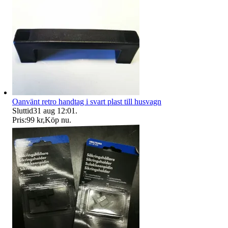
Oanvänt retro handtag i svart plast till husvagn
Sluttid
31 aug 12:01
.
Pris:
99 kr
,
Köp nu
.