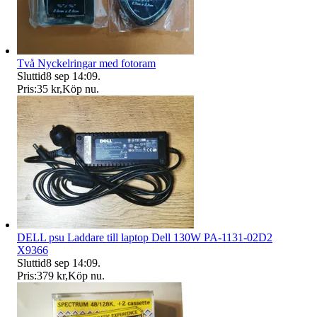
Två Nyckelringar med fotoram
Sluttid
8 sep 14:09
.
Pris:
35 kr
,
Köp nu
.
DELL psu Laddare till laptop Dell 130W PA-1131-02D2
X9366
Sluttid
8 sep 14:09
.
Pris:
379 kr
,
Köp nu
.