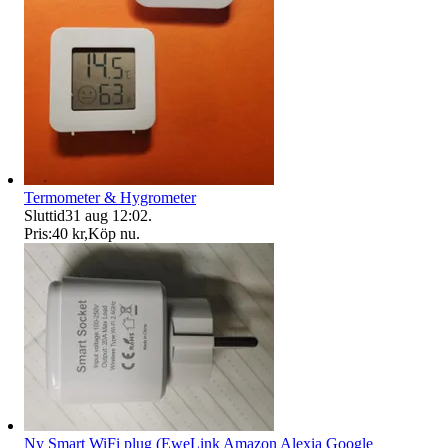
Termometer & Hygrometer
Sluttid
31 aug 12:02
.
Pris:
40 kr
,
Köp nu
.
Ny Smart WiFi plug (EweLink Amazon Alexia Google