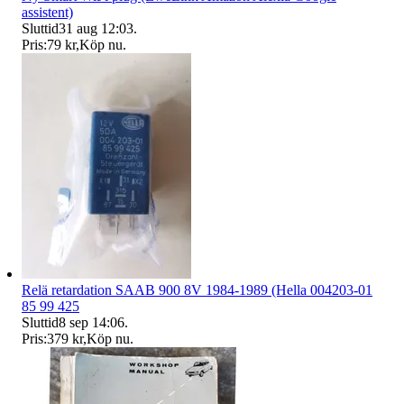
assistent)
Sluttid
31 aug 12:03
.
Pris:
79 kr
,
Köp nu
.
Relä retardation SAAB 900 8V 1984-1989 (Hella 004203-01
85 99 425
Sluttid
8 sep 14:06
.
Pris:
379 kr
,
Köp nu
.