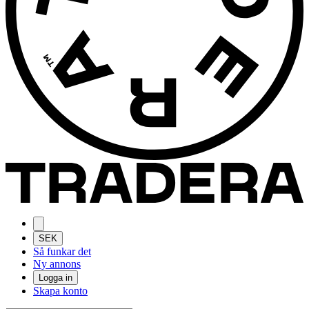
SEK
Så funkar det
Ny annons
Logga in
Skapa konto