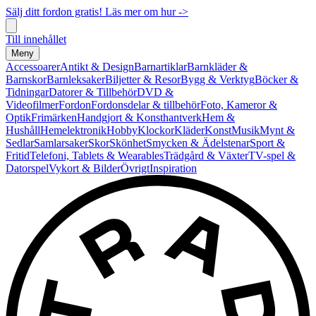
Sälj ditt fordon gratis! Läs mer om hur ->
Till innehållet
Meny
Accessoarer
Antikt & Design
Barnartiklar
Barnkläder &
Barnskor
Barnleksaker
Biljetter & Resor
Bygg & Verktyg
Böcker &
Tidningar
Datorer & Tillbehör
DVD &
Videofilmer
Fordon
Fordonsdelar & tillbehör
Foto, Kameror &
Optik
Frimärken
Handgjort & Konsthantverk
Hem &
Hushåll
Hemelektronik
Hobby
Klockor
Kläder
Konst
Musik
Mynt &
Sedlar
Samlarsaker
Skor
Skönhet
Smycken & Ädelstenar
Sport &
Fritid
Telefoni, Tablets & Wearables
Trädgård & Växter
TV-spel &
Datorspel
Vykort & Bilder
Övrigt
Inspiration