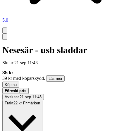
5.0
Nesesär - usb sladdar
Slutar
21 sep 11:43
35 kr
39 kr med köparskydd.
Läs mer
Köp nu
Föreslå pris
Avslutas
21 sep 11:43
Frakt
22 kr Frimärken