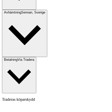
Avhämtning
Sennan, Sverige
Betalning
Via Tradera
Traderas köparskydd