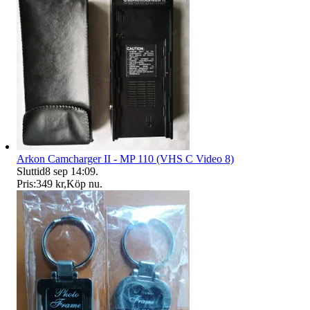
Arkon Camcharger II - MP 110 (VHS C Video 8)
Sluttid
8 sep 14:09
.
Pris:
349 kr
,
Köp nu
.