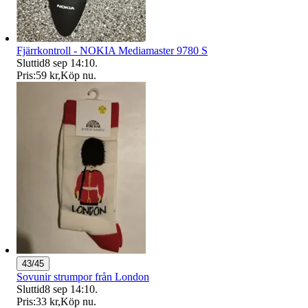
Fjärrkontroll - NOKIA Mediamaster 9780 S
Sluttid
8 sep 14:10
.
Pris:
59 kr
,
Köp nu
.
43/45
Sovunir strumpor från London
Sluttid
8 sep 14:10
.
Pris:
33 kr
,
Köp nu
.