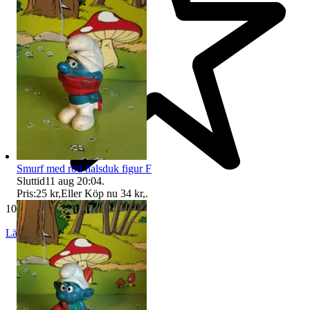
Smurf med röd halsduk figur F
Sluttid
11 aug 20:04
.
Pris:
25 kr
,
Eller Köp nu
34 kr
,
.
10 796 omdömen
Läs omdömen
Följ