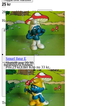
25 kr
28 kr med köparskydd.
Läs mer
Hagbard-Handfaste vann auktionen
Frakt
24 kr Frimärken
Smurf figur E
Sluttid
8 aug 20:30
.
Betalning
Via Tradera
Pris:
25 kr
,
Eller Köp nu
33 kr
,
.
Traderas köparskydd