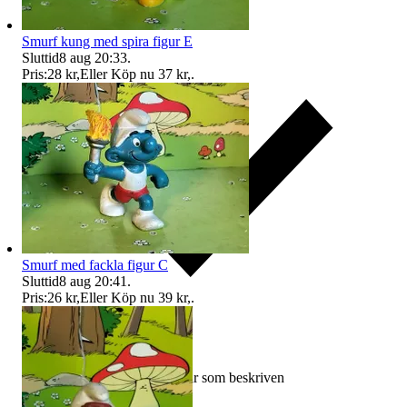
Smurf kung med spira figur E
Sluttid
8 aug 20:33
.
Pris:
28 kr
,
Eller Köp nu
37 kr
,
.
Smurf med fackla figur C
Sluttid
8 aug 20:41
.
Pris:
26 kr
,
Eller Köp nu
39 kr
,
.
Ersättning om varan inte är som beskriven