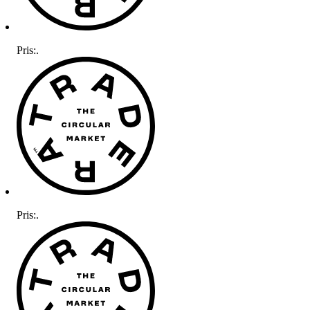
Pris:
.
Pris:
.