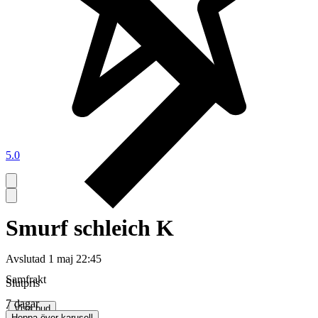
5.0
Smurf schleich K
Avslutad
1 maj 22:45
Samfrakt
Slutpris
7 dagar
∙
Visa bud
Hoppa över karusell