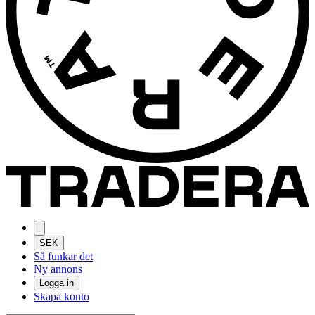
SEK
Så funkar det
Ny annons
Logga in
Skapa konto