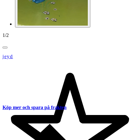
1
/
2
jeyd
Köp mer och spara på frakten