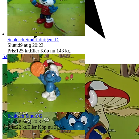
Schleich Smurf dirigent D
Sluttid
9 aug 20:23
.
Pris:
125 kr
,
Eller Köp nu
143 kr
,
.
5.0
Schleich Smurf G
Sluttid
9 aug 20:37
.
Pris:
22 kr
,
Eller Köp nu
31 kr
,
.