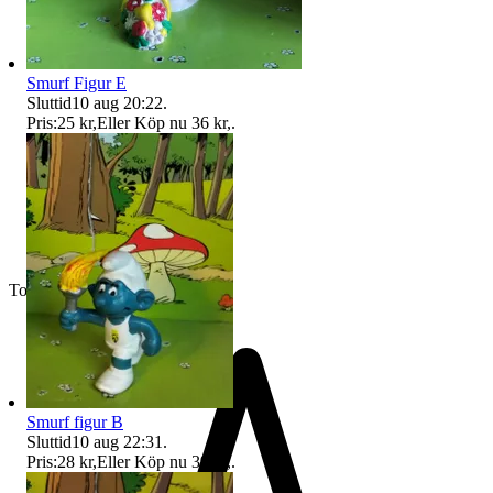
Smurf Figur E
Sluttid
10 aug 20:22
.
Pris:
25 kr
,
Eller Köp nu
36 kr
,
.
Toppsäljare
Smurf figur B
Sluttid
10 aug 22:31
.
Pris:
28 kr
,
Eller Köp nu
39 kr
,
.