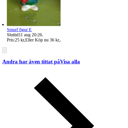
Smurf figur E
Sluttid
11 aug 20:26
.
Pris:
25 kr
,
Eller Köp nu
36 kr
,
.
Andra har även tittat på
Visa alla