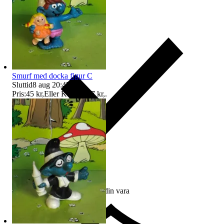
Smurf med docka figur C
Sluttid
8 aug 20:45
.
Pris:
45 kr
,
Eller Köp nu
67 kr
,
.
Ersättning om du inte får din vara