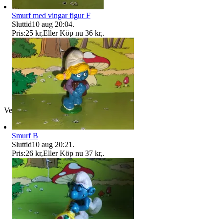
Smurf med vingar figur F
Sluttid
10 aug 20:04
.
Pris:
25 kr
,
Eller Köp nu
36 kr
,
.
Verifierad
Smurf B
Sluttid
10 aug 20:21
.
Pris:
26 kr
,
Eller Köp nu
37 kr
,
.