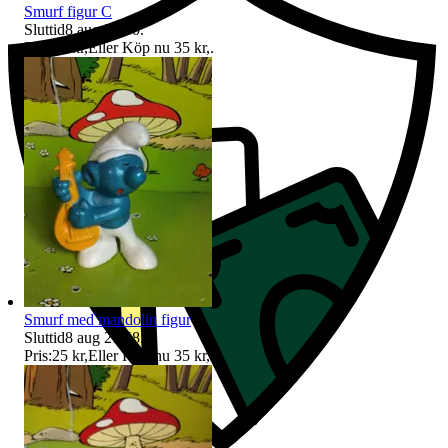
Smurf figur C
Sluttid
8 aug 20:50
.
Pris:
25 kr
,
Eller Köp nu
35 kr
,
.
Smurf med mandolin figur
Sluttid
8 aug 21:48
.
Pris:
25 kr
,
Eller Köp nu
35 kr
,
.