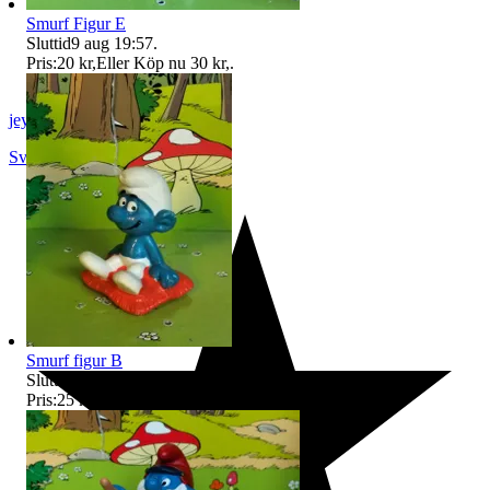
Smurf Figur E
Sluttid
9 aug 19:57
.
Pris:
20 kr
,
Eller Köp nu
30 kr
,
.
jeyd
Svalöv
,
Sverige
Smurf figur B
Sluttid
9 aug 20:06
.
Pris:
25 kr
,
Eller Köp nu
36 kr
,
.