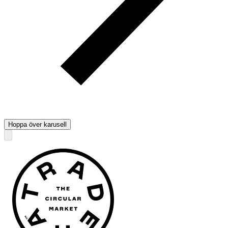
Hoppa över karusell