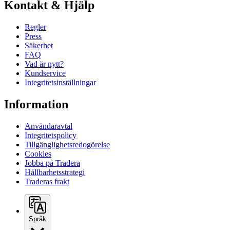
Kontakt & Hjälp
Regler
Press
Säkerhet
FAQ
Vad är nytt?
Kundservice
Integritetsinställningar
Information
Användaravtal
Integritetspolicy
Tillgänglighetsredogörelse
Cookies
Jobba på Tradera
Hållbarhetsstrategi
Traderas frakt
Språk