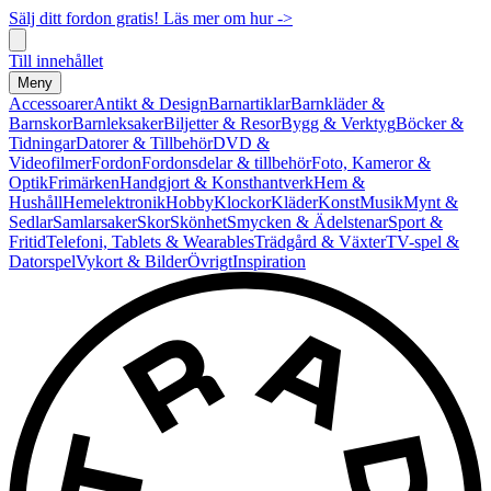
Sälj ditt fordon gratis! Läs mer om hur ->
Till innehållet
Meny
Accessoarer
Antikt & Design
Barnartiklar
Barnkläder &
Barnskor
Barnleksaker
Biljetter & Resor
Bygg & Verktyg
Böcker &
Tidningar
Datorer & Tillbehör
DVD &
Videofilmer
Fordon
Fordonsdelar & tillbehör
Foto, Kameror &
Optik
Frimärken
Handgjort & Konsthantverk
Hem &
Hushåll
Hemelektronik
Hobby
Klockor
Kläder
Konst
Musik
Mynt &
Sedlar
Samlarsaker
Skor
Skönhet
Smycken & Ädelstenar
Sport &
Fritid
Telefoni, Tablets & Wearables
Trädgård & Växter
TV-spel &
Datorspel
Vykort & Bilder
Övrigt
Inspiration