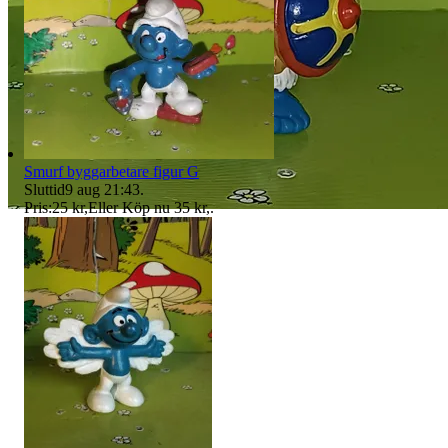
Smurf byggarbetare figur G
Sluttid
9 aug 21:43
.
Pris:
25 kr
,
Eller Köp nu
35 kr
,
.