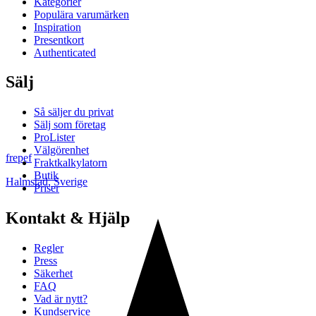
Kategorier
Populära varumärken
Inspiration
Presentkort
Authenticated
Sälj
Så säljer du privat
Sälj som företag
ProLister
Välgörenhet
frepef
Fraktkalkylatorn
Butik
Halmstad
,
Sverige
Priser
Kontakt & Hjälp
Regler
Press
Säkerhet
FAQ
Vad är nytt?
Kundservice