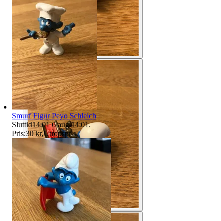
Smurf Figur Peyo Schleich
Sluttid
14:01
6 aug 14:01
.
Pris:
30 kr
,
Utropspris
.