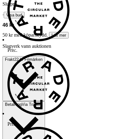
Slutpris
∙
Visa bud
46 kr
50 kr med köparskydd.
Läs mer
Slagverk vann auktionen
Pris:
.
Frakt
22 kr Frimärken
Betalning
Via Tradera
Pris:
.