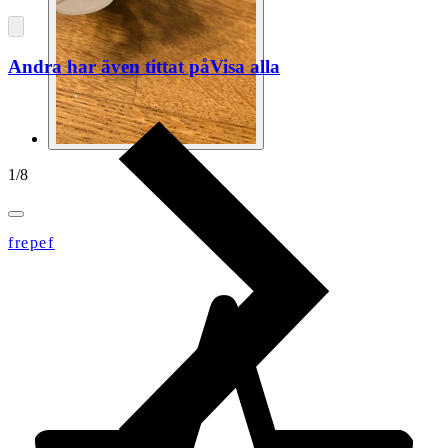
Andra har även tittat på
Visa alla
1
/
8
frepef