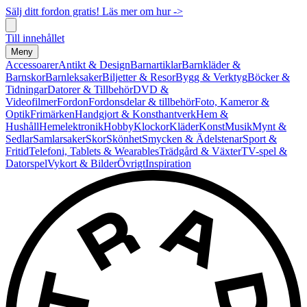
Sälj ditt fordon gratis! Läs mer om hur ->
Till innehållet
Meny
Accessoarer
Antikt & Design
Barnartiklar
Barnkläder &
Barnskor
Barnleksaker
Biljetter & Resor
Bygg & Verktyg
Böcker &
Tidningar
Datorer & Tillbehör
DVD &
Videofilmer
Fordon
Fordonsdelar & tillbehör
Foto, Kameror &
Optik
Frimärken
Handgjort & Konsthantverk
Hem &
Hushåll
Hemelektronik
Hobby
Klockor
Kläder
Konst
Musik
Mynt &
Sedlar
Samlarsaker
Skor
Skönhet
Smycken & Ädelstenar
Sport &
Fritid
Telefoni, Tablets & Wearables
Trädgård & Växter
TV-spel &
Datorspel
Vykort & Bilder
Övrigt
Inspiration