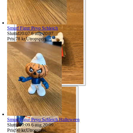
Smurf Figur Peyo Schleich
Sluttid
20:07
6 aug 20:07
.
Pris:
78 kr
,
Utropspris
.
Smurf Figur Peyo Schleich Halloween
Sluttid
20:09
6 aug 20:09
.
Pris:
90 kr
,
Utropspris
.