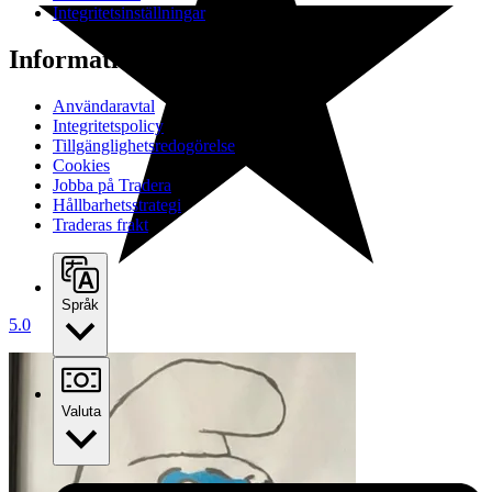
Integritetsinställningar
Information
Användaravtal
Integritetspolicy
Tillgänglighetsredogörelse
Cookies
Jobba på Tradera
Hållbarhetsstrategi
Traderas frakt
Språk
5.0
Valuta