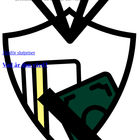
Jämför slutpriser
Vad är den värd?