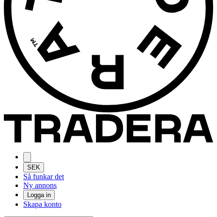
SEK
Så funkar det
Ny annons
Logga in
Skapa konto