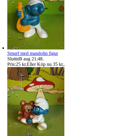
Smurf med mandolin figur
Sluttid
8 aug 21:48
.
Pris:
25 kr
,
Eller Köp nu
35 kr
,
.