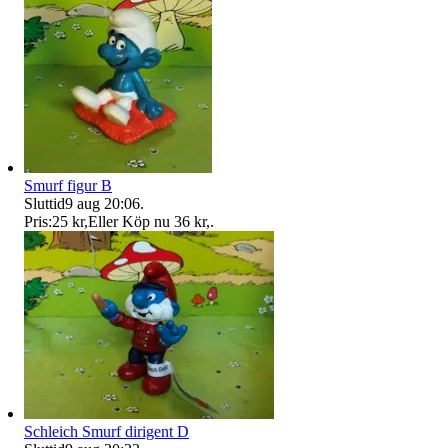
Smurf figur B
Sluttid
9 aug 20:06
.
Pris:
25 kr
,
Eller Köp nu
36 kr
,
.
Schleich Smurf dirigent D