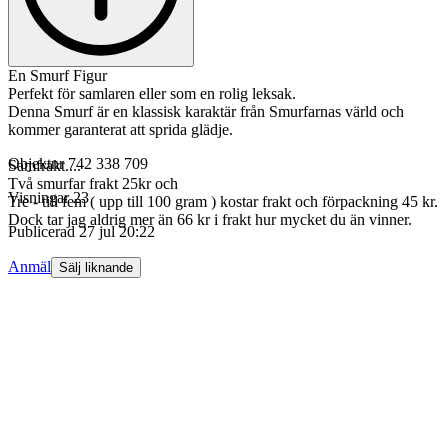
En Smurf Figur
Perfekt för samlaren eller som en rolig leksak.
Denna Smurf är en klassisk karaktär från Smurfarnas värld och
kommer garanterat att sprida glädje.
Objektnr
742 338 709
Samfrakt....
Två smurfar frakt 25kr och
Visningar
23
Tre - till fem ( upp till 100 gram ) kostar frakt och förpackning 45 kr.
Dock tar jag aldrig mer än 66 kr i frakt hur mycket du än vinner.
Publicerad
27 jul 20:22
Anmäl
Sälj liknande