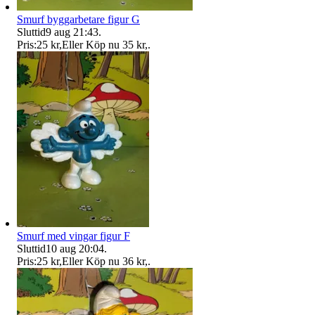
Smurf byggarbetare figur G
Sluttid
9 aug 21:43
.
Pris:
25 kr
,
Eller Köp nu
35 kr
,
.
Smurf med vingar figur F
Sluttid
10 aug 20:04
.
Pris:
25 kr
,
Eller Köp nu
36 kr
,
.