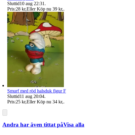
Sluttid
10 aug 22:31
.
Pris:
28 kr
,
Eller Köp nu
39 kr
,
.
Smurf med röd halsduk figur F
Sluttid
11 aug 20:04
.
Pris:
25 kr
,
Eller Köp nu
34 kr
,
.
Andra har även tittat på
Visa alla