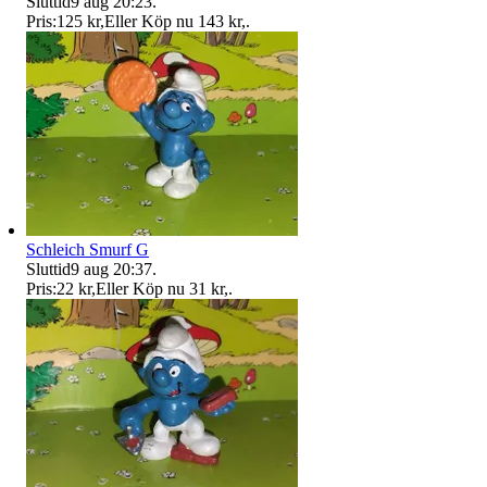
Sluttid
9 aug 20:23
.
Pris:
125 kr
,
Eller Köp nu
143 kr
,
.
Schleich Smurf G
Sluttid
9 aug 20:37
.
Pris:
22 kr
,
Eller Köp nu
31 kr
,
.