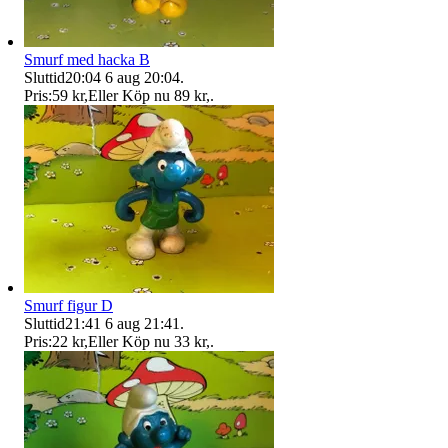
Smurf med hacka B
Sluttid
20:04
6 aug 20:04
.
Pris:
59 kr
,
Eller Köp nu
89 kr
,
.
Smurf figur D
Sluttid
21:41
6 aug 21:41
.
Pris:
22 kr
,
Eller Köp nu
33 kr
,
.