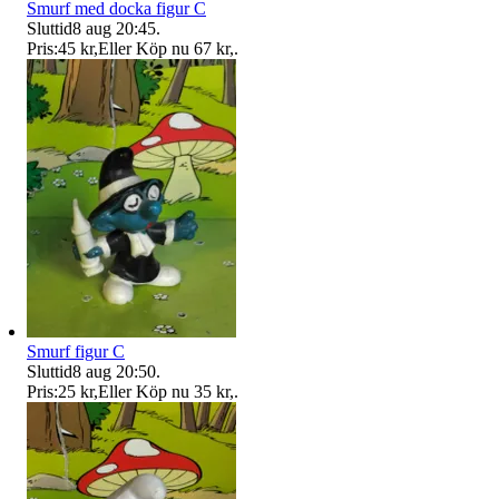
Smurf med docka figur C
Sluttid
8 aug 20:45
.
Pris:
45 kr
,
Eller Köp nu
67 kr
,
.
Smurf figur C
Sluttid
8 aug 20:50
.
Pris:
25 kr
,
Eller Köp nu
35 kr
,
.