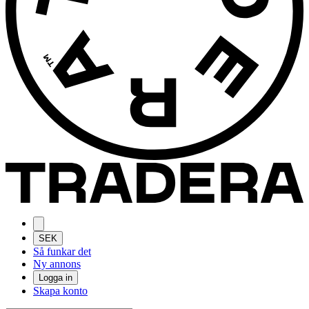
SEK
Så funkar det
Ny annons
Logga in
Skapa konto