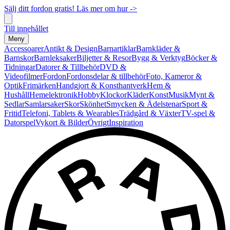
Sälj ditt fordon gratis! Läs mer om hur ->
Till innehållet
Meny
Accessoarer
Antikt & Design
Barnartiklar
Barnkläder &
Barnskor
Barnleksaker
Biljetter & Resor
Bygg & Verktyg
Böcker &
Tidningar
Datorer & Tillbehör
DVD &
Videofilmer
Fordon
Fordonsdelar & tillbehör
Foto, Kameror &
Optik
Frimärken
Handgjort & Konsthantverk
Hem &
Hushåll
Hemelektronik
Hobby
Klockor
Kläder
Konst
Musik
Mynt &
Sedlar
Samlarsaker
Skor
Skönhet
Smycken & Ädelstenar
Sport &
Fritid
Telefoni, Tablets & Wearables
Trädgård & Växter
TV-spel &
Datorspel
Vykort & Bilder
Övrigt
Inspiration