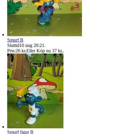
Smurf B
Sluttid
10 aug 20:21
.
Pris:
26 kr
,
Eller Köp nu
37 kr
,
.
Smurf figur B