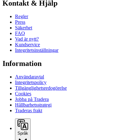
Kontakt & Hjälp
Regler
Press
Säkerhet
FAQ
Vad är nytt?
Kundservice
Integritetsinställningar
Information
Användaravtal
Integritetspolicy
Tillgänglighetsredogörelse
Cookies
Jobba på Tradera
Hållbarhetsstrategi
Traderas frakt
Språk