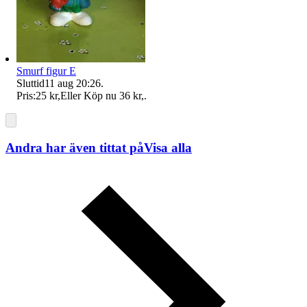
Smurf figur E
Sluttid
11 aug 20:26
.
Pris:
25 kr
,
Eller Köp nu
36 kr
,
.
Andra har även tittat på
Visa alla