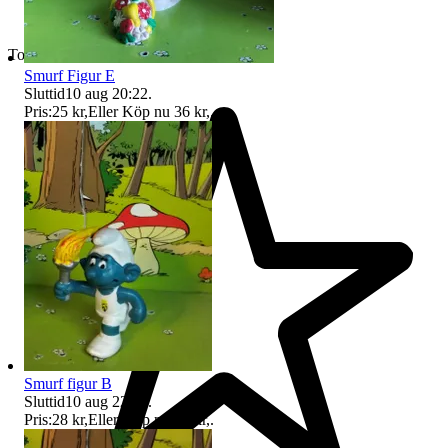
Toppsäljare
Smurf Figur E
Sluttid
10 aug 20:22
.
Pris:
25 kr
,
Eller Köp nu
36 kr
,
.
Smurf figur B
Sluttid
10 aug 22:31
.
Pris:
28 kr
,
Eller Köp nu
39 kr
,
.