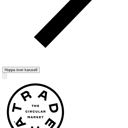
Hoppa över karusell