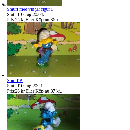
Verifierad
Smurf med vingar figur F
Sluttid
10 aug 20:04
.
Pris:
25 kr
,
Eller Köp nu
36 kr
,
.
Smurf B
Sluttid
10 aug 20:21
.
Pris:
26 kr
,
Eller Köp nu
37 kr
,
.