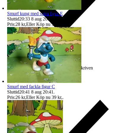
Smurf kung med spira figur E
Sluttid
20:33
8 aug 20:33
.
Pris:
28 kr
,
Eller Köp nu
37 kr
,
.
Ersättning om varan inte är som beskriven
Smurf med fackla figur C
Sluttid
20:41
8 aug 20:41
.
Pris:
26 kr
,
Eller Köp nu
39 kr
,
.