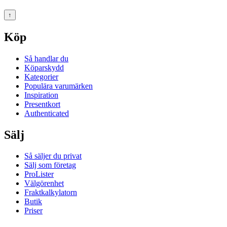
↑
Köp
Så handlar du
Köparskydd
Kategorier
Populära varumärken
Inspiration
Presentkort
Authenticated
Sälj
Så säljer du privat
Sälj som företag
ProLister
Välgörenhet
Fraktkalkylatorn
Butik
Priser