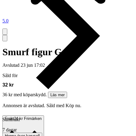
5.0
Smurf figur G
Avslutad
23 jun 17:02
Såld för
32 kr
36 kr med köparskydd.
Läs mer
Annonsen är avslutad. Såld med Köp nu.
Frakt
24 kr Frimärken
Samfrakt
7 dagar
Hoppa över karusell