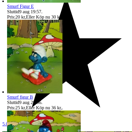
Smurf Figur E
Sluttid
9 aug 19:57
.
Pris:
20 kr
,
Eller Köp nu
30 kr
,
.
Smurf figur B
Sluttid
9 aug 20:06
.
Pris:
25 kr
,
Eller Köp nu
36 kr
,
.
5.0