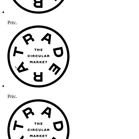
Pris:
.
Pris:
.