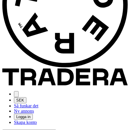
SEK
Så funkar det
Ny annons
Logga in
Skapa konto