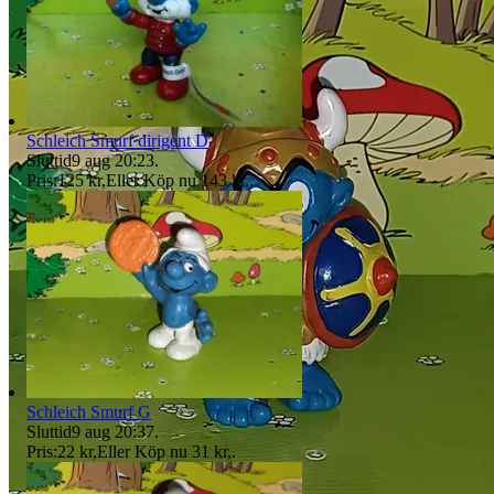
Schleich Smurf dirigent D
Sluttid
9 aug 20:23
.
Pris:
125 kr
,
Eller Köp nu
143 kr
,
.
Schleich Smurf G
Sluttid
9 aug 20:37
.
Pris:
22 kr
,
Eller Köp nu
31 kr
,
.