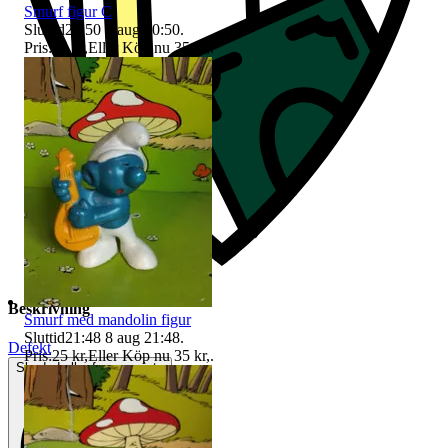
Smurf figur C
Sluttid
20:50
8 aug 20:50
.
Pris:
25 kr
,
Eller Köp nu
35 kr
,
.
Beskrivning
Smurf med mandolin figur
Sluttid
21:48
8 aug 21:48
.
Defekt
Pris:
25 kr
,
Eller Köp nu
35 kr
,
.
Skadad eller fungerar inte