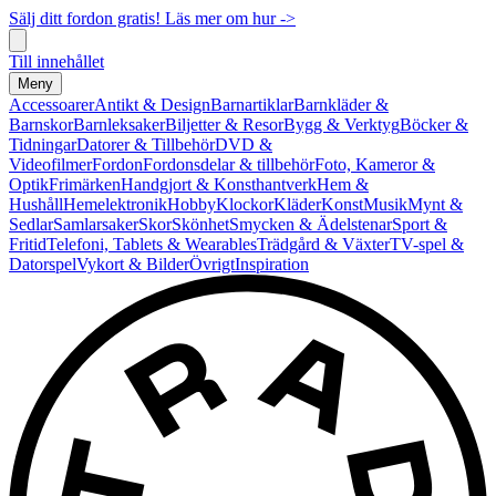
Sälj ditt fordon gratis! Läs mer om hur ->
Till innehållet
Meny
Accessoarer
Antikt & Design
Barnartiklar
Barnkläder &
Barnskor
Barnleksaker
Biljetter & Resor
Bygg & Verktyg
Böcker &
Tidningar
Datorer & Tillbehör
DVD &
Videofilmer
Fordon
Fordonsdelar & tillbehör
Foto, Kameror &
Optik
Frimärken
Handgjort & Konsthantverk
Hem &
Hushåll
Hemelektronik
Hobby
Klockor
Kläder
Konst
Musik
Mynt &
Sedlar
Samlarsaker
Skor
Skönhet
Smycken & Ädelstenar
Sport &
Fritid
Telefoni, Tablets & Wearables
Trädgård & Växter
TV-spel &
Datorspel
Vykort & Bilder
Övrigt
Inspiration