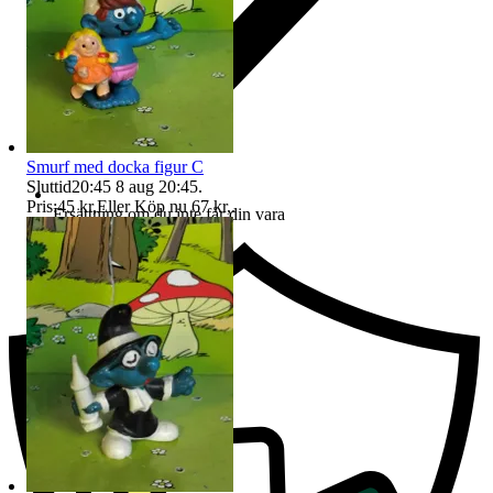
Smurf med docka figur C
Sluttid
20:45
8 aug 20:45
.
Pris:
45 kr
,
Eller Köp nu
67 kr
,
.
Ersättning om du inte får din vara