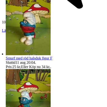
10 796 omdömen
Läs omdömen
Följ
Smurf med röd halsduk figur F
Sluttid
11 aug 20:04
.
Pris:
25 kr
,
Eller Köp nu
34 kr
,
.