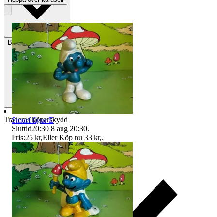
Betalning
Via Tradera
Traderas köparskydd
Smurf figur E
Sluttid
20:30
8 aug 20:30
.
Pris:
25 kr
,
Eller Köp nu
33 kr
,
.