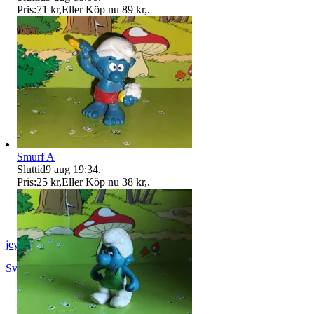
Pris:
71 kr
,
Eller Köp nu
89 kr
,
.
Smurf A
Sluttid
9 aug 19:34
.
Pris:
25 kr
,
Eller Köp nu
38 kr
,
.
jeyd
Svalöv
,
Sverige