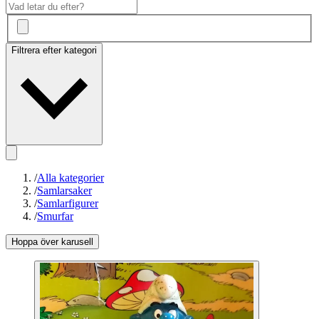
Filtrera efter kategori
/
Alla kategorier
/
Samlarsaker
/
Samlarfigurer
/
Smurfar
Hoppa över karusell