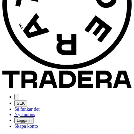
SEK
Så funkar det
Ny annons
Logga in
Skapa konto