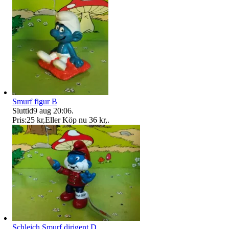
Smurf figur B
Sluttid
9 aug 20:06
.
Pris:
25 kr
,
Eller Köp nu
36 kr
,
.
Schleich Smurf dirigent D