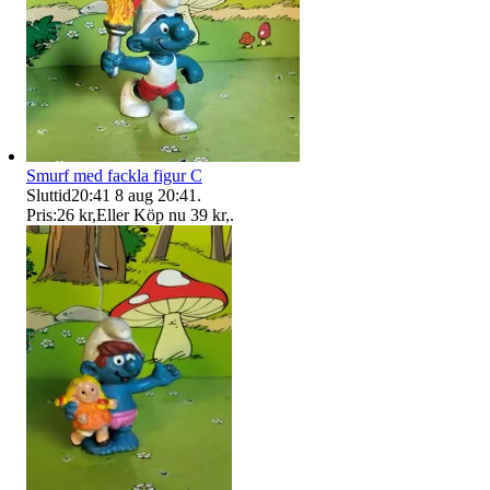
Smurf med fackla figur C
Sluttid
20:41
8 aug 20:41
.
Pris:
26 kr
,
Eller Köp nu
39 kr
,
.