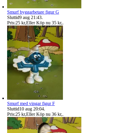
Smurf byggarbetare figur G
Sluttid
9 aug 21:43
.
Pris:
25 kr
,
Eller Köp nu
35 kr
,
.
Smurf med vingar figur F
Sluttid
10 aug 20:04
.
Pris:
25 kr
,
Eller Köp nu
36 kr
,
.