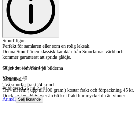
Smurf figur.
Perfekt för samlaren eller som en rolig leksak.
Denna Smurf är en klassisk karaktär från Smurfarnas värld och
kommer garanterat att sprida glädje.
Objektnr
742 194 482
Säljer det som finns på bilderna
Visningar
40
Samfrakt....
Två smurfar frakt 24 kr och
Publicerad
26 jul 21:41
Tre - till fem ( upp till 100 gram ) kostar frakt och förpackning 45 kr.
Dock tar jag aldrig mer än 66 kr i frakt hur mycket du än vinner
Anmäl
Sälj liknande