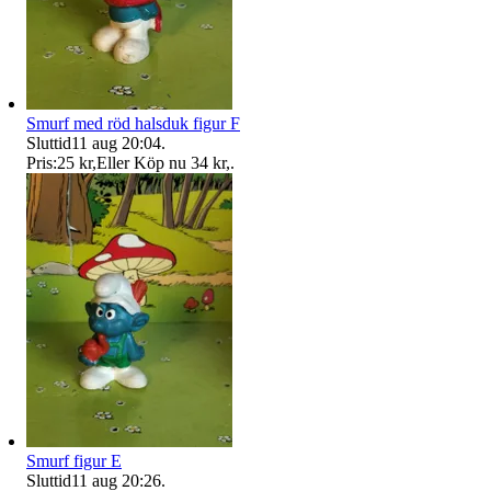
Smurf med röd halsduk figur F
Sluttid
11 aug 20:04
.
Pris:
25 kr
,
Eller Köp nu
34 kr
,
.
Smurf figur E
Sluttid
11 aug 20:26
.