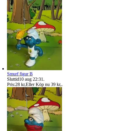
Smurf figur B
Sluttid
10 aug 22:31
.
Pris:
28 kr
,
Eller Köp nu
39 kr
,
.