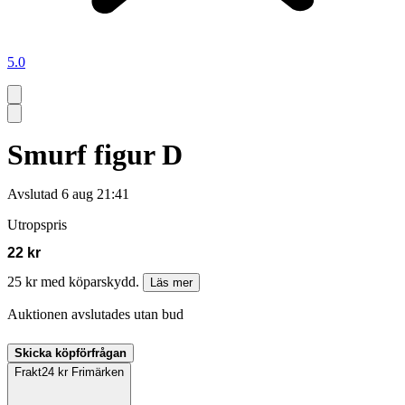
5.0
Smurf figur D
Avslutad
6 aug 21:41
Utropspris
22 kr
25 kr med köparskydd.
Läs mer
Auktionen avslutades utan bud
Skicka köpförfrågan
Frakt
24 kr Frimärken