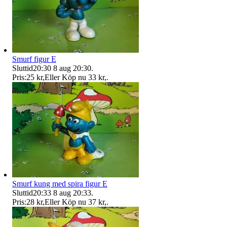
Smurf figur E
Sluttid
20:30
8 aug 20:30
.
Pris:
25 kr
,
Eller Köp nu
33 kr
,
.
Smurf kung med spira figur E
Sluttid
20:33
8 aug 20:33
.
Pris:
28 kr
,
Eller Köp nu
37 kr
,
.