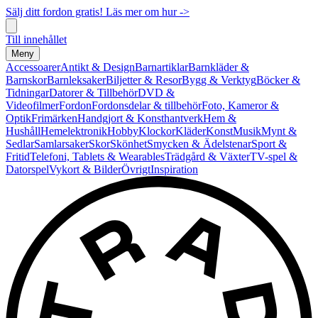
Sälj ditt fordon gratis! Läs mer om hur ->
Till innehållet
Meny
Accessoarer
Antikt & Design
Barnartiklar
Barnkläder &
Barnskor
Barnleksaker
Biljetter & Resor
Bygg & Verktyg
Böcker &
Tidningar
Datorer & Tillbehör
DVD &
Videofilmer
Fordon
Fordonsdelar & tillbehör
Foto, Kameror &
Optik
Frimärken
Handgjort & Konsthantverk
Hem &
Hushåll
Hemelektronik
Hobby
Klockor
Kläder
Konst
Musik
Mynt &
Sedlar
Samlarsaker
Skor
Skönhet
Smycken & Ädelstenar
Sport &
Fritid
Telefoni, Tablets & Wearables
Trädgård & Växter
TV-spel &
Datorspel
Vykort & Bilder
Övrigt
Inspiration