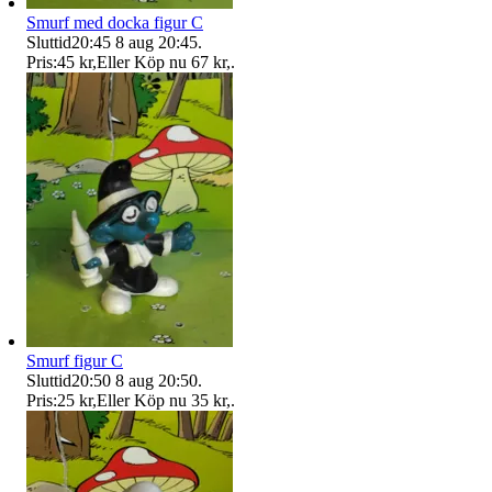
Smurf med docka figur C
Sluttid
20:45
8 aug 20:45
.
Pris:
45 kr
,
Eller Köp nu
67 kr
,
.
Smurf figur C
Sluttid
20:50
8 aug 20:50
.
Pris:
25 kr
,
Eller Köp nu
35 kr
,
.