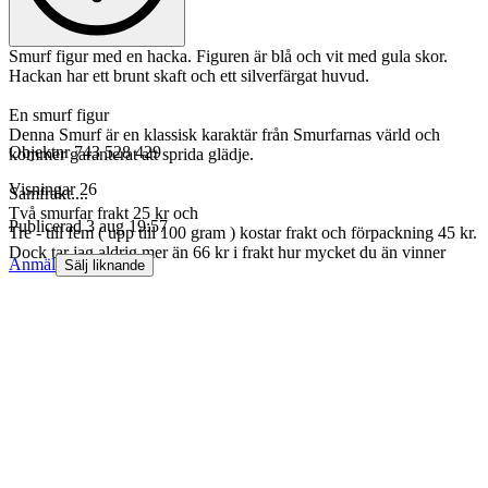
Smurf figur med en hacka. Figuren är blå och vit med gula skor.
Hackan har ett brunt skaft och ett silverfärgat huvud.
En smurf figur
Denna Smurf är en klassisk karaktär från Smurfarnas värld och
Objektnr
743 528 429
kommer garanterat att sprida glädje.
Visningar
26
Samfrakt....
Två smurfar frakt 25 kr och
Publicerad
3 aug 19:57
Tre - till fem ( upp till 100 gram ) kostar frakt och förpackning 45 kr.
Dock tar jag aldrig mer än 66 kr i frakt hur mycket du än vinner
Anmäl
Sälj liknande