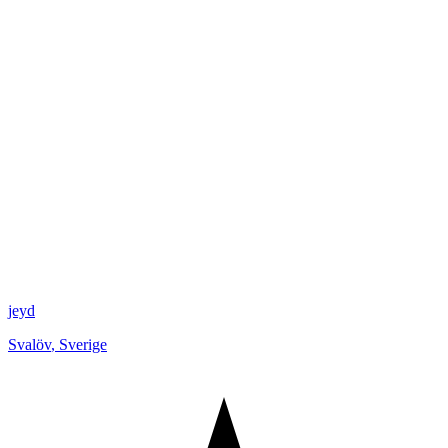
jeyd
Svalöv
,
Sverige