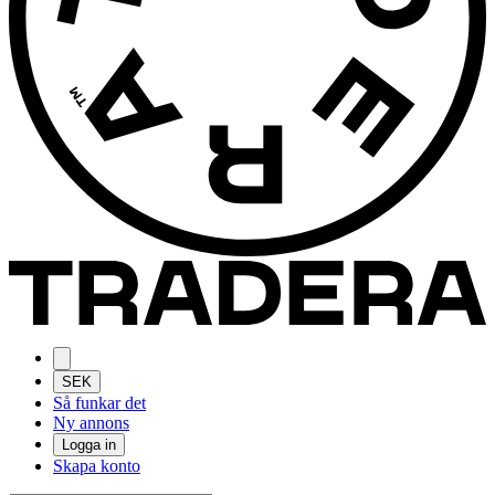
SEK
Så funkar det
Ny annons
Logga in
Skapa konto