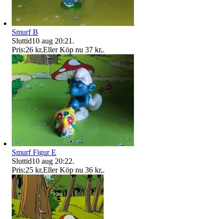
Smurf B
Sluttid
10 aug 20:21
.
Pris:
26 kr
,
Eller Köp nu
37 kr
,
.
Smurf Figur E
Sluttid
10 aug 20:22
.
Pris:
25 kr
,
Eller Köp nu
36 kr
,
.