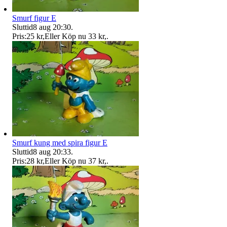
Smurf figur E
Sluttid
8 aug 20:30
.
Pris:
25 kr
,
Eller Köp nu
33 kr
,
.
Smurf kung med spira figur E
Sluttid
8 aug 20:33
.
Pris:
28 kr
,
Eller Köp nu
37 kr
,
.