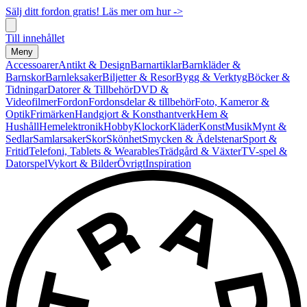
Sälj ditt fordon gratis! Läs mer om hur ->
Till innehållet
Meny
Accessoarer
Antikt & Design
Barnartiklar
Barnkläder &
Barnskor
Barnleksaker
Biljetter & Resor
Bygg & Verktyg
Böcker &
Tidningar
Datorer & Tillbehör
DVD &
Videofilmer
Fordon
Fordonsdelar & tillbehör
Foto, Kameror &
Optik
Frimärken
Handgjort & Konsthantverk
Hem &
Hushåll
Hemelektronik
Hobby
Klockor
Kläder
Konst
Musik
Mynt &
Sedlar
Samlarsaker
Skor
Skönhet
Smycken & Ädelstenar
Sport &
Fritid
Telefoni, Tablets & Wearables
Trädgård & Växter
TV-spel &
Datorspel
Vykort & Bilder
Övrigt
Inspiration