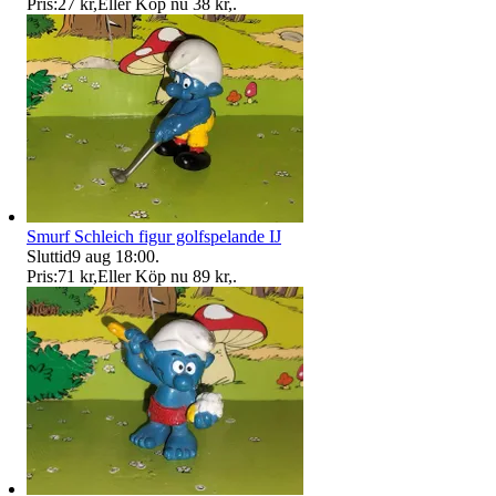
Pris:
27 kr
,
Eller Köp nu
38 kr
,
.
Smurf Schleich figur golfspelande IJ
Sluttid
9 aug 18:00
.
Pris:
71 kr
,
Eller Köp nu
89 kr
,
.