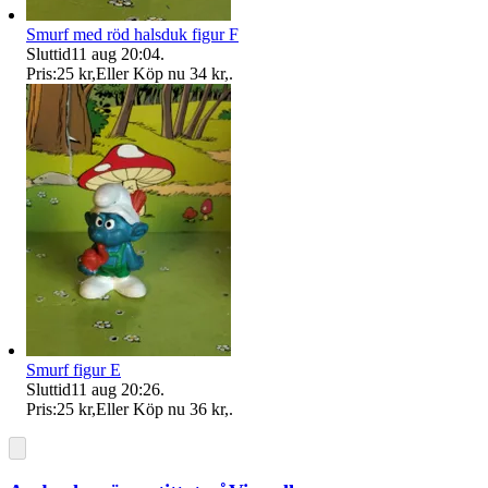
Smurf med röd halsduk figur F
Sluttid
11 aug 20:04
.
Pris:
25 kr
,
Eller Köp nu
34 kr
,
.
Smurf figur E
Sluttid
11 aug 20:26
.
Pris:
25 kr
,
Eller Köp nu
36 kr
,
.