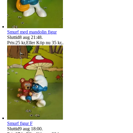
Smurf med mandolin figur
Sluttid
8 aug 21:48
.
Pris:
25 kr
,
Eller Köp nu
35 kr
,
.
Smurf figur F
Sluttid
9 aug 18:00
.