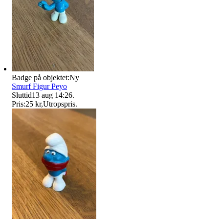
Badge på objektet:
Ny
Smurf Figur Peyo
Sluttid
13 aug 14:26
.
Pris:
25 kr
,
Utropspris
.