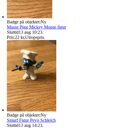
Badge på objektet:
Ny
Musse Pigg Mickey Mouse figur
Sluttid
13 aug 10:23
.
Pris:
22 kr
,
Utropspris
.
Badge på objektet:
Ny
Smurf Figur Peyo Schleich
Sluttid
13 aug 14:23
.