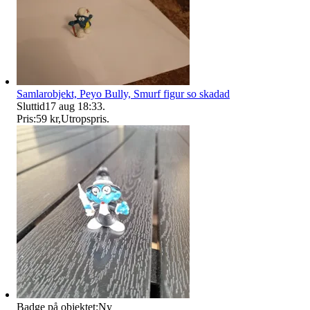
Samlarobjekt, Peyo Bully, Smurf figur so skadad
Sluttid
17 aug 18:33
.
Pris:
59 kr
,
Utropspris
.
Badge på objektet:
Ny