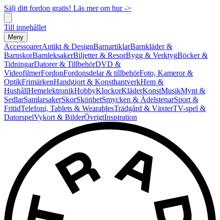
Sälj ditt fordon gratis! Läs mer om hur ->
Till innehållet
Meny
Accessoarer
Antikt & Design
Barnartiklar
Barnkläder &
Barnskor
Barnleksaker
Biljetter & Resor
Bygg & Verktyg
Böcker &
Tidningar
Datorer & Tillbehör
DVD &
Videofilmer
Fordon
Fordonsdelar & tillbehör
Foto, Kameror &
Optik
Frimärken
Handgjort & Konsthantverk
Hem &
Hushåll
Hemelektronik
Hobby
Klockor
Kläder
Konst
Musik
Mynt &
Sedlar
Samlarsaker
Skor
Skönhet
Smycken & Ädelstenar
Sport &
Fritid
Telefoni, Tablets & Wearables
Trädgård & Växter
TV-spel &
Datorspel
Vykort & Bilder
Övrigt
Inspiration