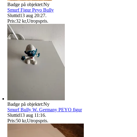
Badge på objektet:
Ny
Smurf Figur Peyo Bully
Sluttid
13 aug 20:27
.
Pris:
32 kr
,
Utropspris
.
Badge på objektet:
Ny
Smurf Bully W. Germany PEYO figur
Sluttid
13 aug 11:16
.
Pris:
50 kr
,
Utropspris
.