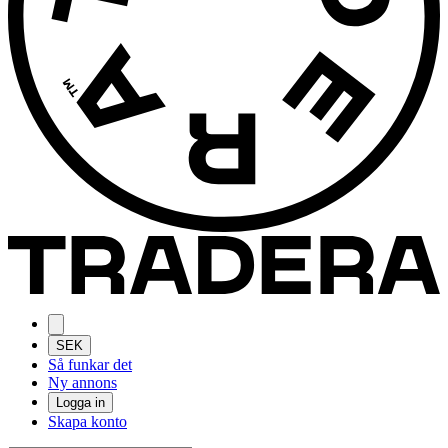
SEK
Så funkar det
Ny annons
Logga in
Skapa konto