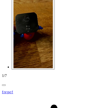
1
/
7
frepef