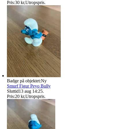
Pris:
30 kr
,
Utropspris
.
Badge på objektet:
Ny
Smurf Figur Peyo Bully
Sluttid
13 aug 14:25
.
Pris:
20 kr
,
Utropspris
.