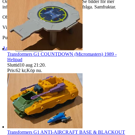
Original tillbehör. Säljes i befintligt skick. Se bilder för mer
information. Ifall ni undrar nått så bara att fråga. Samfraktar.
Objektnr
736 979 787
Visningar
56
Publicerad
18 jun 20:28
Anmäl
Sälj liknande
Transformers G1 COUNTDOWN (Micromasters) 1989 -
Helipad
Sluttid
10 aug 21:20
.
Pris:
62 kr
,
Köp nu
.
Transformers G1 ANTI-AIRCRAFT BASE & BLACKOUT