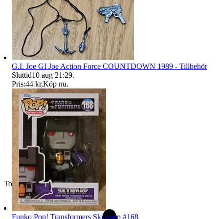
G.I. Joe GI Joe Action Force COUNTDOWN 1989 - Tillbehör
Sluttid
10 aug 21:29
.
Pris:
44 kr
,
Köp nu
.
Toppsäljare
Funko Pop! Transformers Skywarp #168