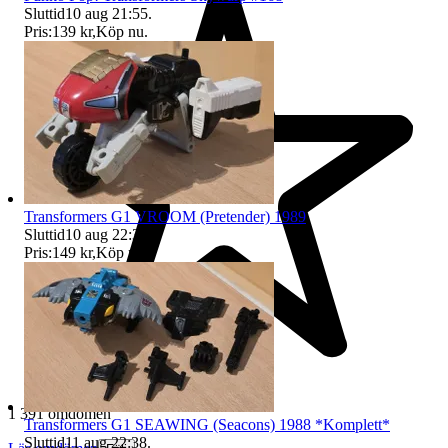
Sluttid
10 aug 21:55
.
Pris:
139 kr
,
Köp nu
.
Transformers G1 VROOM (Pretender) 1989
Sluttid
10 aug 22:39
.
Pris:
149 kr
,
Köp nu
.
1 391 omdömen
Transformers G1 SEAWING (Seacons) 1988 *Komplett*
Sluttid
11 aug 22:38
.