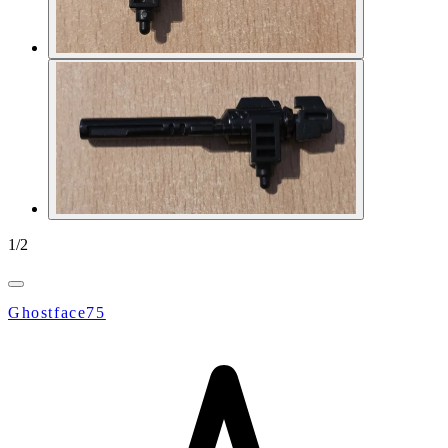
1
/
2
Ghostface75