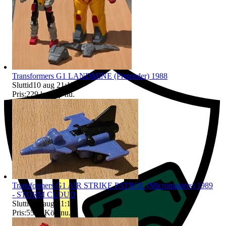
Ersättning om du inte får din vara
Transformers G1 LANDMINE (Pretender) 1988
Sluttid
10 aug 21:15
.
Pris:
229 kr
,
Köp nu
.
Transformers G1 AIR STRIKE PATROL (Micromasters) 1989
- STORM CLOUD
Sluttid
10 aug 21:15
.
Pris:
55 kr
,
Köp nu
.