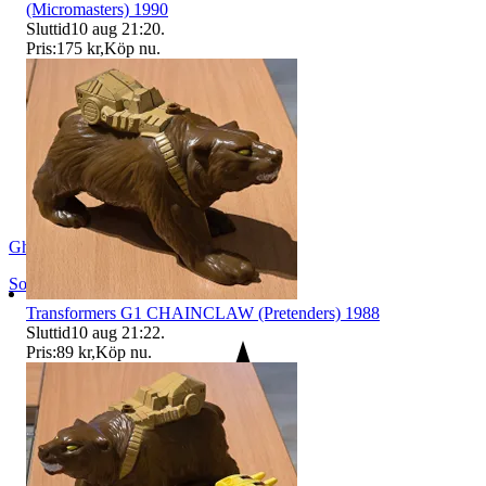
(Micromasters) 1990
Sluttid
10 aug 21:20
.
Pris:
175 kr
,
Köp nu
.
Ghostface75
Solf
,
Finland
Transformers G1 CHAINCLAW (Pretenders) 1988
Sluttid
10 aug 21:22
.
Pris:
89 kr
,
Köp nu
.