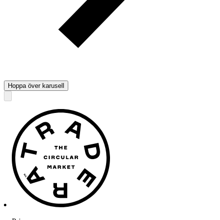
Hoppa över karusell