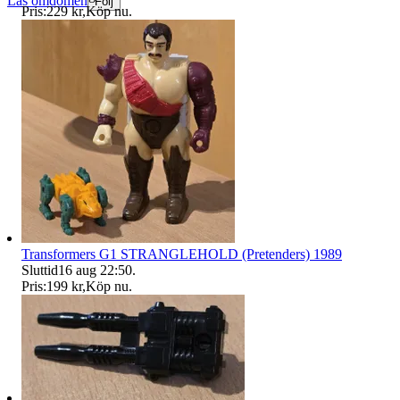
Läs omdömen
Följ
Pris:
229 kr
,
Köp nu
.
Transformers G1 STRANGLEHOLD (Pretenders) 1989
Sluttid
16 aug 22:50
.
Pris:
199 kr
,
Köp nu
.