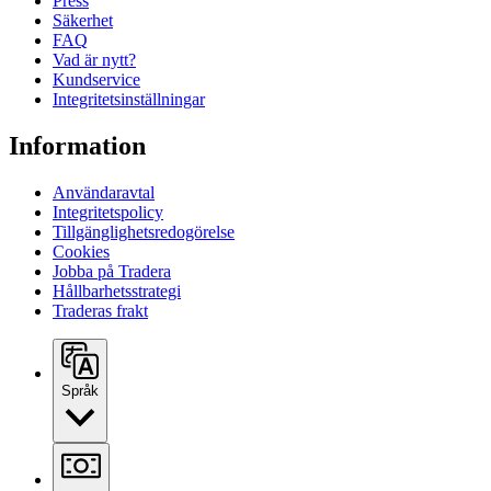
Press
Säkerhet
FAQ
Vad är nytt?
Kundservice
Integritetsinställningar
Information
Användaravtal
Integritetspolicy
Tillgänglighetsredogörelse
Cookies
Jobba på Tradera
Hållbarhetsstrategi
Traderas frakt
Språk