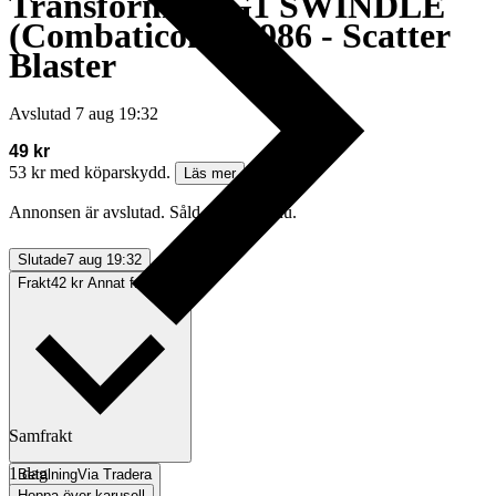
Transformers G1 SWINDLE
(Combaticons) 1986 - Scatter
Blaster
Avslutad
7 aug 19:32
49 kr
53 kr med köparskydd.
Läs mer
Annonsen är avslutad. Såld med Köp nu.
Slutade
7 aug 19:32
Frakt
42 kr Annat fraktsätt
Samfrakt
1 dag
Betalning
Via Tradera
Hoppa över karusell