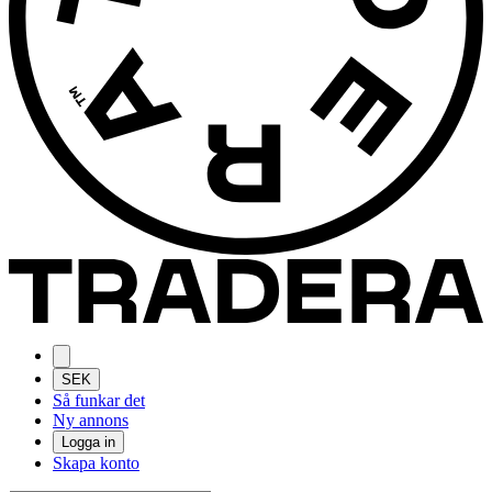
SEK
Så funkar det
Ny annons
Logga in
Skapa konto