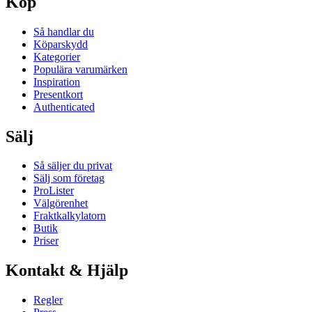
Köp
Så handlar du
Köparskydd
Kategorier
Populära varumärken
Inspiration
Presentkort
Authenticated
Sälj
Så säljer du privat
Sälj som företag
ProLister
Välgörenhet
Fraktkalkylatorn
Butik
Priser
Kontakt & Hjälp
Regler