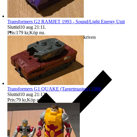
Transformers G2 RAMJET 1993 - Sound/Light Energy Unit
Sluttid
10 aug 21:11
.
Pris:
179 kr
,
Köp nu
.
Ersättning om varan inte är som beskriven
Transformers G1 QUAKE (Targetmasters) 1988
Sluttid
10 aug 21:12
.
Pris:
79 kr
,
Köp nu
.