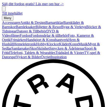
Sälj ditt fordon gratis! Läs mer om hur ->
Till innehållet
Meny
Accessoarer
Antikt & Design
Barnartiklar
Barnkläder &
Barnskor
Barnleksaker
Biljetter & Resor
Bygg & Verktyg
Böcker &
Tidningar
Datorer & Tillbehör
DVD &
Videofilmer
Fordon
Fordonsdelar & tillbehör
Foto, Kameror &
Optik
Frimärken
Handgjort & Konsthantverk
Hem &
Hushåll
Hemelektronik
Hobby
Klockor
Kläder
Konst
Musik
Mynt &
Sedlar
Samlarsaker
Skor
Skönhet
Smycken & Ädelstenar
Sport &
Fritid
Telefoni, Tablets & Wearables
Trädgård & Växter
TV-spel &
Datorspel
Vykort & Bilder
Övrigt
Inspiration