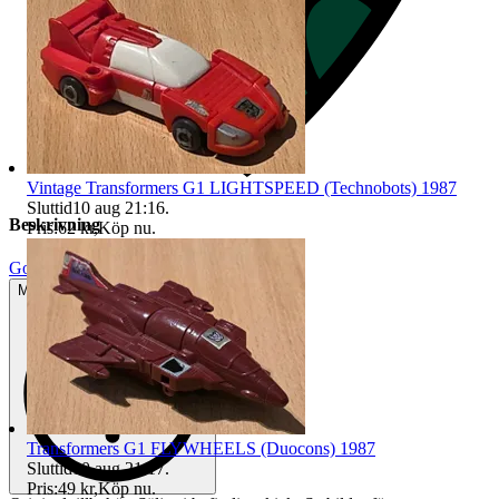
Vintage Transformers G1 LIGHTSPEED (Technobots) 1987
Sluttid
10 aug 21:16
.
Beskrivning
Pris:
62 kr
,
Köp nu
.
Gott använt skick
Mindre tecken på användning
Transformers G1 FLYWHEELS (Duocons) 1987
Sluttid
10 aug 21:17
.
Pris:
49 kr
,
Köp nu
.