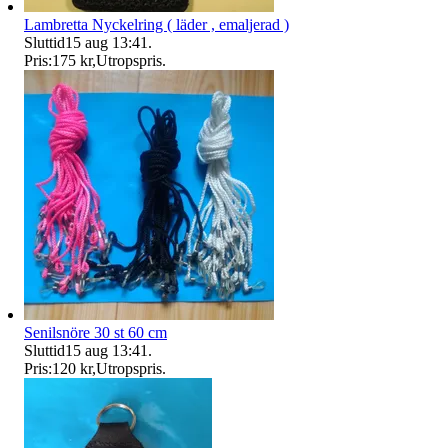
Lambretta Nyckelring ( läder , emaljerad )
Sluttid
15 aug 13:41
.
Pris:
175 kr
,
Utropspris
.
Senilsnöre 30 st 60 cm
Sluttid
15 aug 13:41
.
Pris:
120 kr
,
Utropspris
.