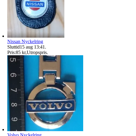
Nissan Nyckelring
Sluttid
15 aug 13:41
.
Pris:
85 kr
,
Utropspris
.
Volvo Nyckelring