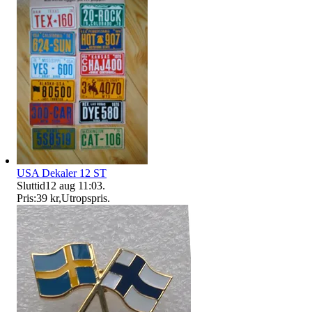
USA Dekaler 12 ST
Sluttid
12 aug 11:03
.
Pris:
39 kr
,
Utropspris
.