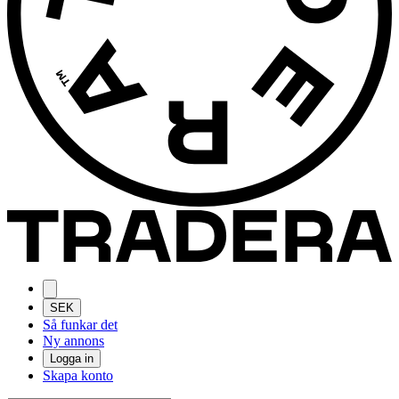
SEK
Så funkar det
Ny annons
Logga in
Skapa konto