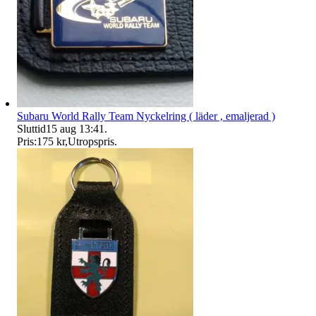
Subaru World Rally Team Nyckelring ( läder , emaljerad )
Sluttid
15 aug 13:41
.
Pris:
175 kr
,
Utropspris
.