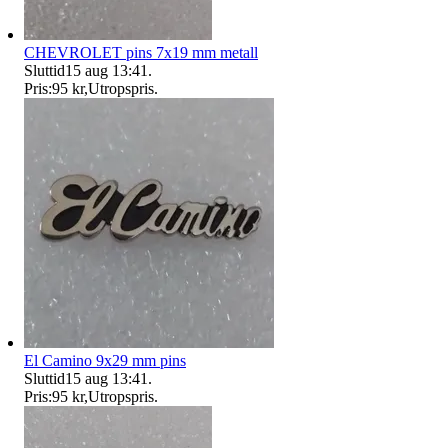
CHEVROLET pins 7x19 mm metall
Sluttid
15 aug 13:41
.
Pris:
95 kr
,
Utropspris
.
El Camino 9x29 mm pins
Sluttid
15 aug 13:41
.
Pris:
95 kr
,
Utropspris
.