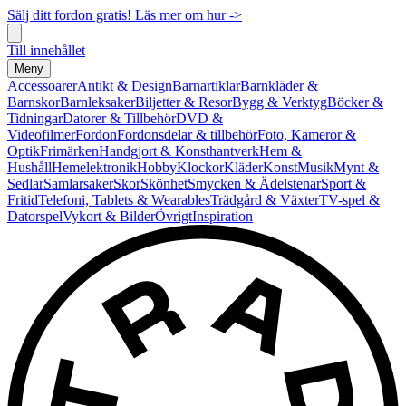
Sälj ditt fordon gratis! Läs mer om hur ->
Till innehållet
Meny
Accessoarer
Antikt & Design
Barnartiklar
Barnkläder &
Barnskor
Barnleksaker
Biljetter & Resor
Bygg & Verktyg
Böcker &
Tidningar
Datorer & Tillbehör
DVD &
Videofilmer
Fordon
Fordonsdelar & tillbehör
Foto, Kameror &
Optik
Frimärken
Handgjort & Konsthantverk
Hem &
Hushåll
Hemelektronik
Hobby
Klockor
Kläder
Konst
Musik
Mynt &
Sedlar
Samlarsaker
Skor
Skönhet
Smycken & Ädelstenar
Sport &
Fritid
Telefoni, Tablets & Wearables
Trädgård & Växter
TV-spel &
Datorspel
Vykort & Bilder
Övrigt
Inspiration