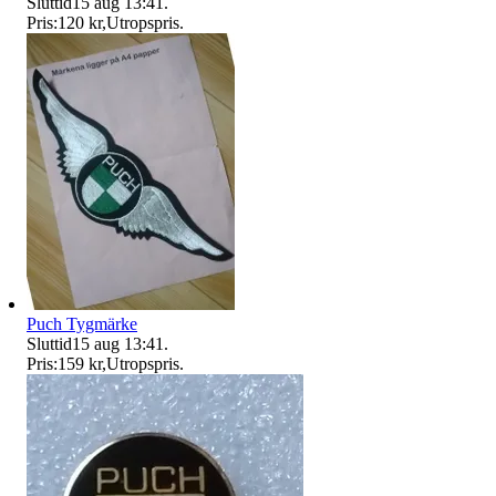
Sluttid
15 aug 13:41
.
Pris:
120 kr
,
Utropspris
.
Puch Tygmärke
Sluttid
15 aug 13:41
.
Pris:
159 kr
,
Utropspris
.