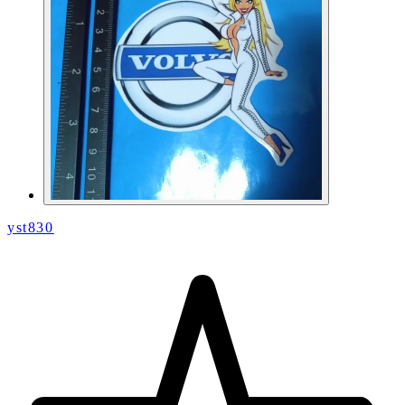
yst830