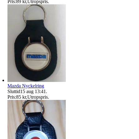
Pris:
89 kr
,
Utropspris
.
Mazda Nyckelring
Sluttid
15 aug 13:41
.
Pris:
85 kr
,
Utropspris
.