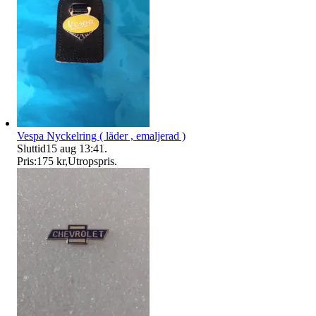
Vespa Nyckelring ( läder , emaljerad )
Sluttid
15 aug 13:41
.
Pris:
175 kr
,
Utropspris
.