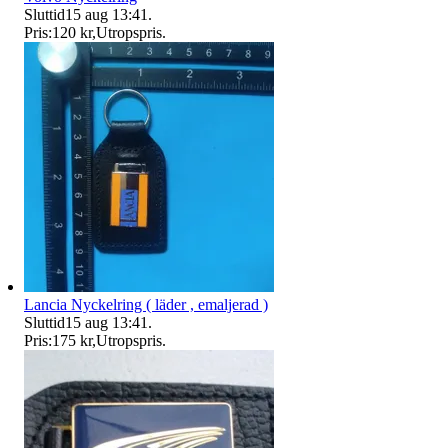
Sluttid
15 aug 13:41
.
Pris:
120 kr
,
Utropspris
.
Lancia Nyckelring ( läder , emaljerad )
Sluttid
15 aug 13:41
.
Pris:
175 kr
,
Utropspris
.