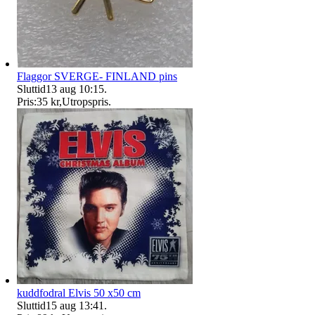
Flaggor SVERGE- FINLAND pins
Sluttid
13 aug 10:15
.
Pris:
35 kr
,
Utropspris
.
kuddfodral Elvis 50 x50 cm
Sluttid
15 aug 13:41
.