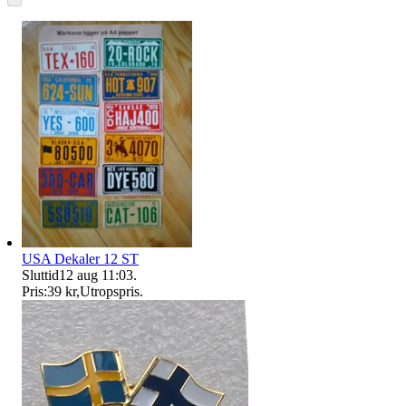
USA Dekaler 12 ST
Sluttid
12 aug 11:03
.
Pris:
39 kr
,
Utropspris
.