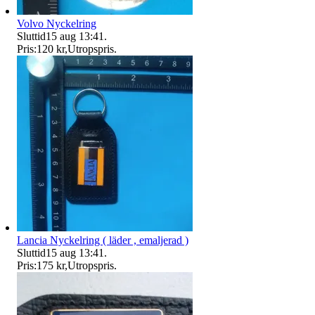
Volvo Nyckelring
Sluttid
15 aug 13:41
.
Pris:
120 kr
,
Utropspris
.
Lancia Nyckelring ( läder , emaljerad )
Sluttid
15 aug 13:41
.
Pris:
175 kr
,
Utropspris
.