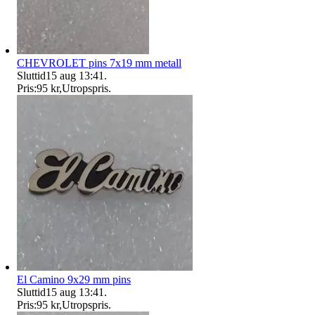
CHEVROLET pins 7x19 mm metall
Sluttid
15 aug 13:41
.
Pris:
95 kr
,
Utropspris
.
El Camino 9x29 mm pins
Sluttid
15 aug 13:41
.
Pris:
95 kr
,
Utropspris
.