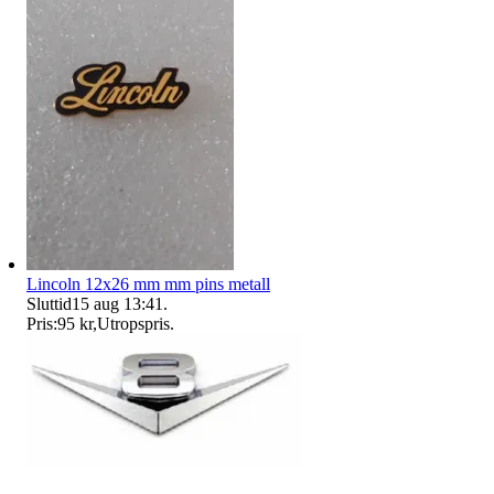
Lincoln 12x26 mm mm pins metall
Sluttid
15 aug 13:41
.
Pris:
95 kr
,
Utropspris
.