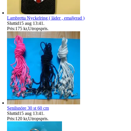
Lambretta Nyckelring ( läder , emaljerad )
Sluttid
15 aug 13:41
.
Pris:
175 kr
,
Utropspris
.
Senilsnöre 30 st 60 cm
Sluttid
15 aug 13:41
.
Pris:
120 kr
,
Utropspris
.