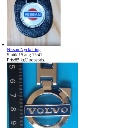
Nissan Nyckelring
Sluttid
15 aug 13:41
.
Pris:
85 kr
,
Utropspris
.