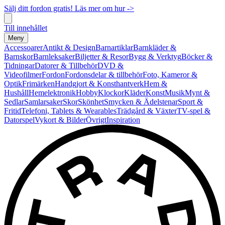
Sälj ditt fordon gratis! Läs mer om hur ->
Till innehållet
Meny
Accessoarer
Antikt & Design
Barnartiklar
Barnkläder &
Barnskor
Barnleksaker
Biljetter & Resor
Bygg & Verktyg
Böcker &
Tidningar
Datorer & Tillbehör
DVD &
Videofilmer
Fordon
Fordonsdelar & tillbehör
Foto, Kameror &
Optik
Frimärken
Handgjort & Konsthantverk
Hem &
Hushåll
Hemelektronik
Hobby
Klockor
Kläder
Konst
Musik
Mynt &
Sedlar
Samlarsaker
Skor
Skönhet
Smycken & Ädelstenar
Sport &
Fritid
Telefoni, Tablets & Wearables
Trädgård & Växter
TV-spel &
Datorspel
Vykort & Bilder
Övrigt
Inspiration