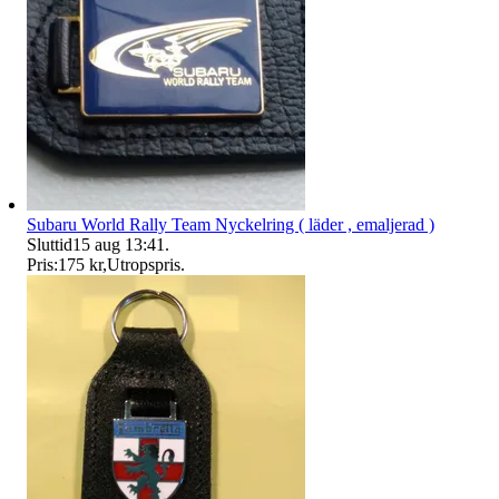
Subaru World Rally Team Nyckelring ( läder , emaljerad )
Sluttid
15 aug 13:41
.
Pris:
175 kr
,
Utropspris
.