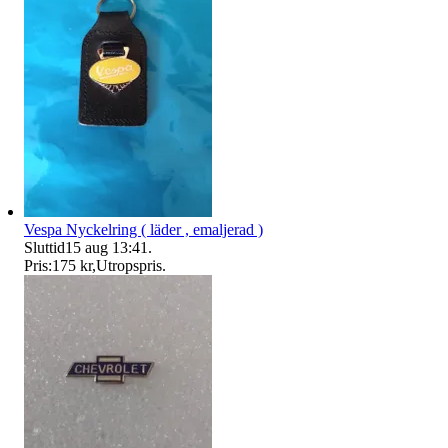
Vespa Nyckelring ( läder , emaljerad )
Sluttid
15 aug 13:41
.
Pris:
175 kr
,
Utropspris
.