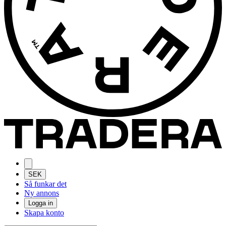
SEK
Så funkar det
Ny annons
Logga in
Skapa konto