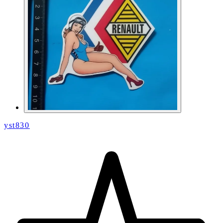
yst830