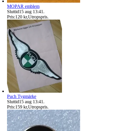
MOPAR emblem
Sluttid
15 aug 13:41
.
Pris:
120 kr
,
Utropspris
.
Puch Tygmärke
Sluttid
15 aug 13:41
.
Pris:
159 kr
,
Utropspris
.