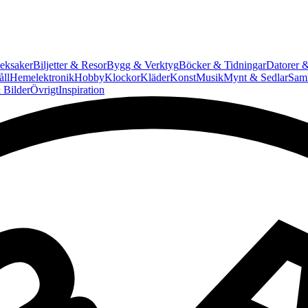
eksaker
Biljetter & Resor
Bygg & Verktyg
Böcker & Tidningar
Datorer &
ll
Hemelektronik
Hobby
Klockor
Kläder
Konst
Musik
Mynt & Sedlar
Saml
 Bilder
Övrigt
Inspiration