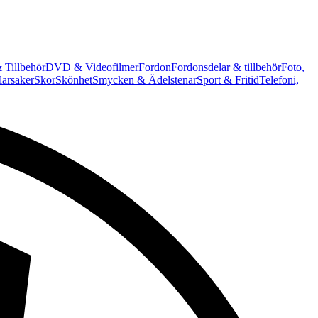
 Tillbehör
DVD & Videofilmer
Fordon
Fordonsdelar & tillbehör
Foto,
arsaker
Skor
Skönhet
Smycken & Ädelstenar
Sport & Fritid
Telefoni,