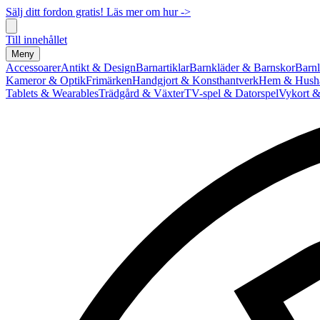
Sälj ditt fordon gratis! Läs mer om hur ->
Till innehållet
Meny
Accessoarer
Antikt & Design
Barnartiklar
Barnkläder & Barnskor
Barnl
Kameror & Optik
Frimärken
Handgjort & Konsthantverk
Hem & Hushå
Tablets & Wearables
Trädgård & Växter
TV-spel & Datorspel
Vykort &