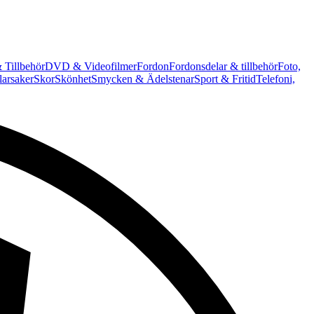
 Tillbehör
DVD & Videofilmer
Fordon
Fordonsdelar & tillbehör
Foto,
arsaker
Skor
Skönhet
Smycken & Ädelstenar
Sport & Fritid
Telefoni,