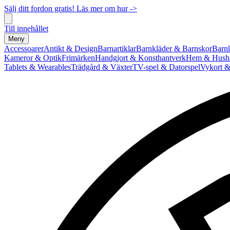
Sälj ditt fordon gratis! Läs mer om hur ->
Till innehållet
Meny
Accessoarer
Antikt & Design
Barnartiklar
Barnkläder & Barnskor
Barnl
Kameror & Optik
Frimärken
Handgjort & Konsthantverk
Hem & Hushå
Tablets & Wearables
Trädgård & Växter
TV-spel & Datorspel
Vykort &