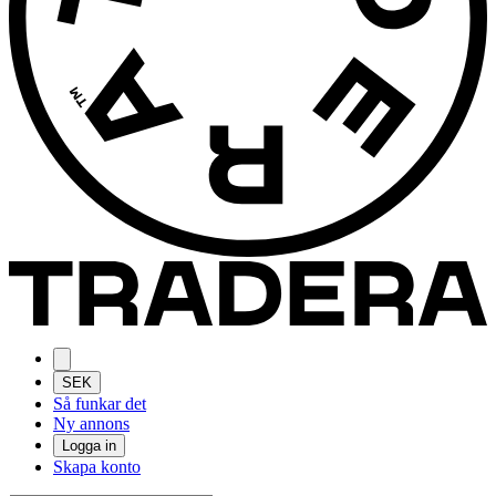
SEK
Så funkar det
Ny annons
Logga in
Skapa konto