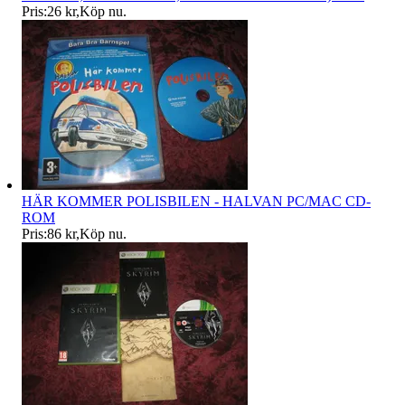
Pris:
26 kr
,
Köp nu
.
HÄR KOMMER POLISBILEN - HALVAN PC/MAC CD-
ROM
Pris:
86 kr
,
Köp nu
.