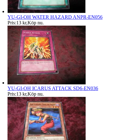
YU-GI-OH WATER HAZARD ANPR-EN056
Pris:
13 kr
,
Köp nu
.
YU-GI-OH ICARUS ATTACK SD6-EN036
Pris:
13 kr
,
Köp nu
.