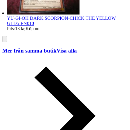
YU-GI-OH DARK SCORPION-CHICK THE YELLOW
GLD5-EN010
Pris:
13 kr
,
Köp nu
.
Mer från samma butik
Visa alla