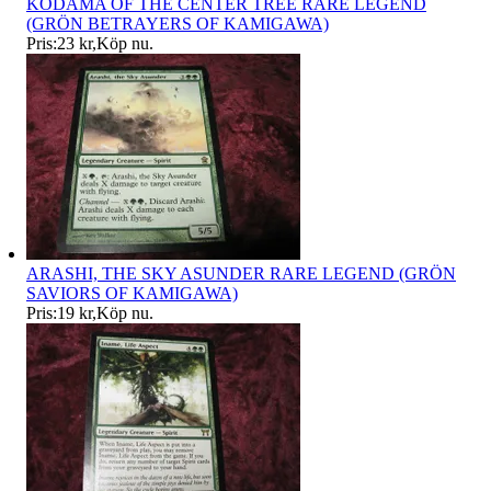
KODAMA OF THE CENTER TREE RARE LEGEND
(GRÖN BETRAYERS OF KAMIGAWA)
Pris:
23 kr
,
Köp nu
.
ARASHI, THE SKY ASUNDER RARE LEGEND (GRÖN
SAVIORS OF KAMIGAWA)
Pris:
19 kr
,
Köp nu
.