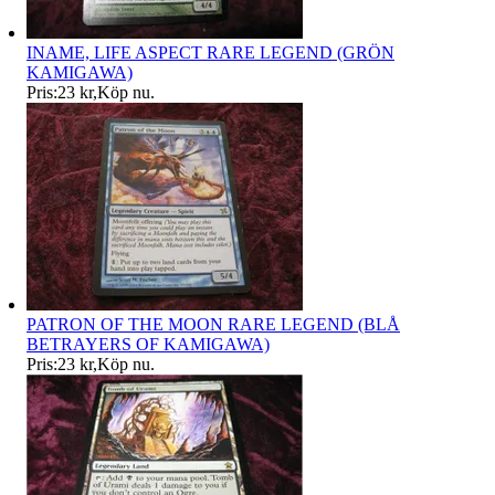
INAME, LIFE ASPECT RARE LEGEND (GRÖN
KAMIGAWA)
Pris:
23 kr
,
Köp nu
.
PATRON OF THE MOON RARE LEGEND (BLÅ
BETRAYERS OF KAMIGAWA)
Pris:
23 kr
,
Köp nu
.