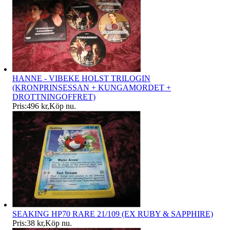
HANNE - VIBEKE HOLST TRILOGIN
(KRONPRINSESSAN + KUNGAMORDET +
DROTTNINGOFFRET)
Pris:
496 kr
,
Köp nu
.
SEAKING HP70 RARE 21/109 (EX RUBY & SAPPHIRE)
Pris:
38 kr
,
Köp nu
.