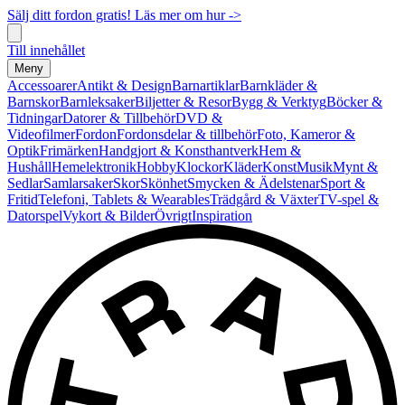
Sälj ditt fordon gratis! Läs mer om hur ->
Till innehållet
Meny
Accessoarer
Antikt & Design
Barnartiklar
Barnkläder &
Barnskor
Barnleksaker
Biljetter & Resor
Bygg & Verktyg
Böcker &
Tidningar
Datorer & Tillbehör
DVD &
Videofilmer
Fordon
Fordonsdelar & tillbehör
Foto, Kameror &
Optik
Frimärken
Handgjort & Konsthantverk
Hem &
Hushåll
Hemelektronik
Hobby
Klockor
Kläder
Konst
Musik
Mynt &
Sedlar
Samlarsaker
Skor
Skönhet
Smycken & Ädelstenar
Sport &
Fritid
Telefoni, Tablets & Wearables
Trädgård & Växter
TV-spel &
Datorspel
Vykort & Bilder
Övrigt
Inspiration