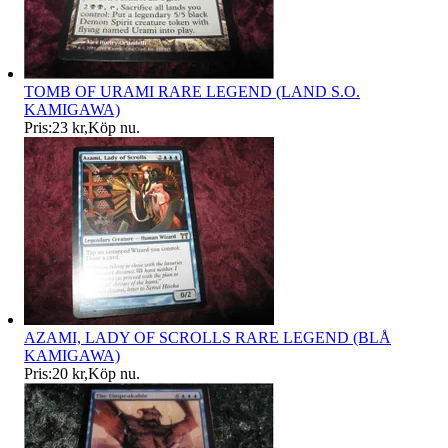
TOMB OF URAMI RARE LEGEND (LAND S.O.
KAMIGAWA)
Pris:
23 kr
,
Köp nu
.
AZAMI, LADY OF SCROLLS RARE LEGEND (BLÅ
KAMIGAWA)
Pris:
20 kr
,
Köp nu
.