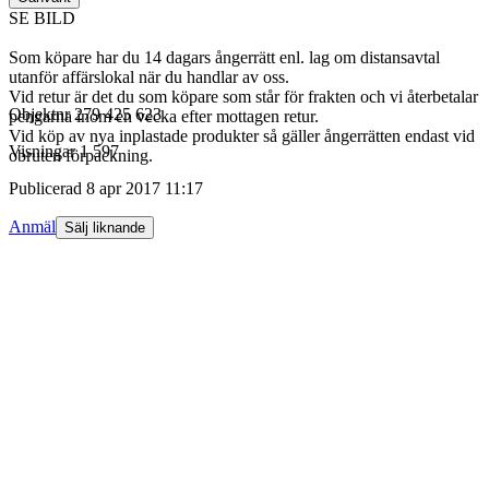
SE BILD
Som köpare har du 14 dagars ångerrätt enl. lag om distansavtal
utanför affärslokal när du handlar av oss.
Vid retur är det du som köpare som står för frakten och vi återbetalar
Objektnr
279 425 623
pengarna inom en vecka efter mottagen retur.
Vid köp av nya inplastade produkter så gäller ångerrätten endast vid
Visningar
1 597
obruten förpackning.
Publicerad
8 apr 2017 11:17
Anmäl
Sälj liknande