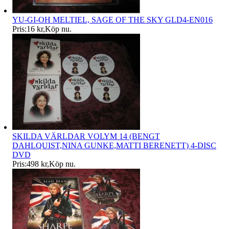
YU-GI-OH MELTIEL, SAGE OF THE SKY GLD4-EN016
Pris:
16 kr
,
Köp nu
.
SKILDA VÄRLDAR VOLYM 14 (BENGT
DAHLQUIST,NINA GUNKE,MATTI BERENETT) 4-DISC
DVD
Pris:
498 kr
,
Köp nu
.