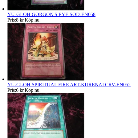
YU-GI-OH GORGON'S EYE SOD-EN058
Pris:
8 kr
,
Köp nu
.
YU-GI-OH SPIRITUAL FIRE ART-KURENAI CRV-EN052
Pris:
6 kr
,
Köp nu
.