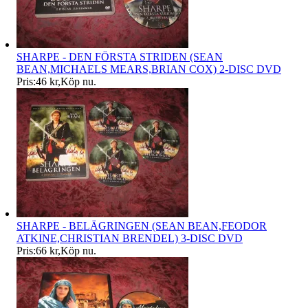
SHARPE - DEN FÖRSTA STRIDEN (SEAN
BEAN,MICHAELS MEARS,BRIAN COX) 2-DISC DVD
Pris:
46 kr
,
Köp nu
.
SHARPE - BELÄGRINGEN (SEAN BEAN,FEODOR
ATKINE,CHRISTIAN BRENDEL) 3-DISC DVD
Pris:
66 kr
,
Köp nu
.