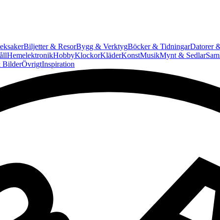
eksaker
Biljetter & Resor
Bygg & Verktyg
Böcker & Tidningar
Datorer &
ll
Hemelektronik
Hobby
Klockor
Kläder
Konst
Musik
Mynt & Sedlar
Saml
 Bilder
Övrigt
Inspiration