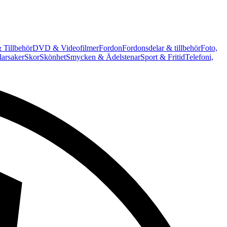
 Tillbehör
DVD & Videofilmer
Fordon
Fordonsdelar & tillbehör
Foto,
arsaker
Skor
Skönhet
Smycken & Ädelstenar
Sport & Fritid
Telefoni,