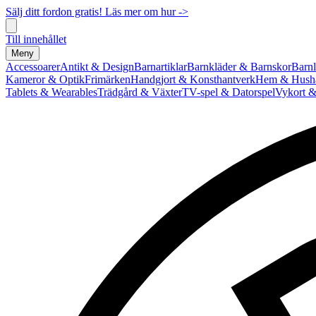
Sälj ditt fordon gratis! Läs mer om hur ->
Till innehållet
Meny
Accessoarer
Antikt & Design
Barnartiklar
Barnkläder & Barnskor
Barnl
Kameror & Optik
Frimärken
Handgjort & Konsthantverk
Hem & Hushå
Tablets & Wearables
Trädgård & Växter
TV-spel & Datorspel
Vykort &