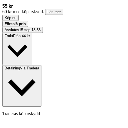
55 kr
60 kr med köparskydd.
Läs mer
Köp nu
Föreslå pris
Avslutas
15 sep 18:53
Frakt
Från 44 kr
Betalning
Via Tradera
Traderas köparskydd