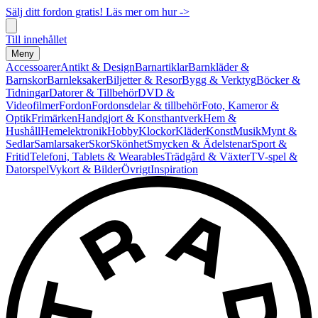
Sälj ditt fordon gratis! Läs mer om hur ->
Till innehållet
Meny
Accessoarer
Antikt & Design
Barnartiklar
Barnkläder &
Barnskor
Barnleksaker
Biljetter & Resor
Bygg & Verktyg
Böcker &
Tidningar
Datorer & Tillbehör
DVD &
Videofilmer
Fordon
Fordonsdelar & tillbehör
Foto, Kameror &
Optik
Frimärken
Handgjort & Konsthantverk
Hem &
Hushåll
Hemelektronik
Hobby
Klockor
Kläder
Konst
Musik
Mynt &
Sedlar
Samlarsaker
Skor
Skönhet
Smycken & Ädelstenar
Sport &
Fritid
Telefoni, Tablets & Wearables
Trädgård & Växter
TV-spel &
Datorspel
Vykort & Bilder
Övrigt
Inspiration