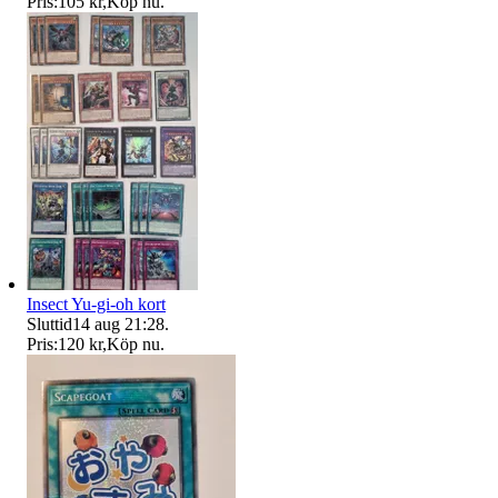
Pris:
105 kr
,
Köp nu
.
Insect Yu-gi-oh kort
Sluttid
14 aug 21:28
.
Pris:
120 kr
,
Köp nu
.