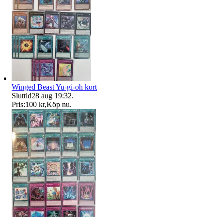
Winged Beast Yu-gi-oh kort
Sluttid
28 aug 19:32
.
Pris:
100 kr
,
Köp nu
.