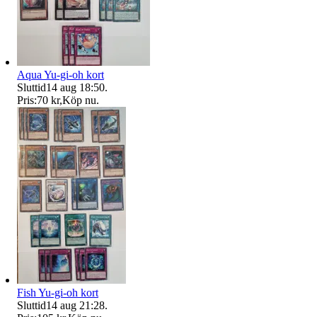
Aqua Yu-gi-oh kort
Sluttid
14 aug 18:50
.
Pris:
70 kr
,
Köp nu
.
Fish Yu-gi-oh kort
Sluttid
14 aug 21:28
.