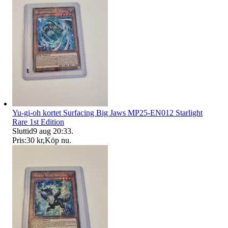
Yu-gi-oh kortet Surfacing Big Jaws MP25-EN012 Starlight
Rare 1st Edition
Sluttid
9 aug 20:33
.
Pris:
30 kr
,
Köp nu
.