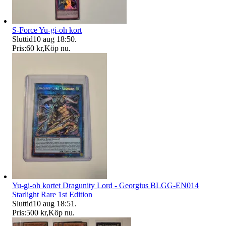
S-Force Yu-gi-oh kort
Sluttid
10 aug 18:50
.
Pris:
60 kr
,
Köp nu
.
Yu-gi-oh kortet Dragunity Lord - Georgius BLGG-EN014
Starlight Rare 1st Edition
Sluttid
10 aug 18:51
.
Pris:
500 kr
,
Köp nu
.