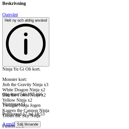
Beskrivning
Oanvänt
Helt ny och aldrig använd
Ninja Yu Gi Oh kort.
Monster kort:
Jioh the Gravity Ninja x3
White Dragon Ninja x2
Objektnr
740 857 166
Bat, the Forest Ninja x2
Yellow Ninja x2
Visningar
61
Twilight Ninja Jogen
Kagero the Cannon Ninja
Publicerad
17 jul 18:53
Tobari the Sky Ninja
Anmäl
Sälj liknande
Fusion kort: