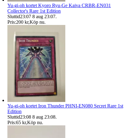
Yu-gi-oh kortet Kyoro Ryu-Ge Kaiva CRBR-EN031
Collector's Rare 1st Edition
Sluttid
23:07
8 aug 23:07
.
Pris:
200 kr
,
Köp nu
.
Yu-gi-oh kortet Iron Thunder PHNI-EN080 Secret Rare 1st
Edition
Sluttid
23:08
8 aug 23:08
.
Pris:
65 kr
,
Köp nu
.