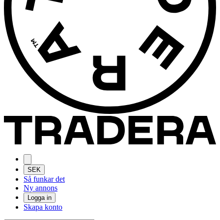
SEK
Så funkar det
Ny annons
Logga in
Skapa konto