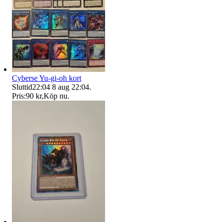
Cyberse Yu-gi-oh kort
Sluttid
22:04
8 aug 22:04
.
Pris:
90 kr
,
Köp nu
.