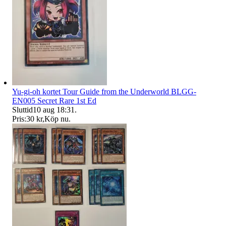
Yu-gi-oh kortet Tour Guide from the Underworld BLGG-
EN005 Secret Rare 1st Ed
Sluttid
10 aug 18:31
.
Pris:
30 kr
,
Köp nu
.