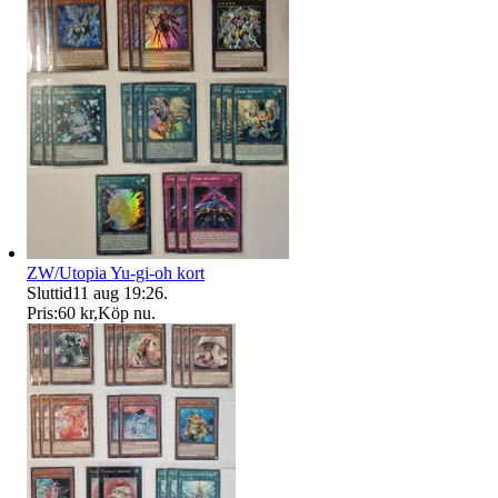
ZW/Utopia Yu-gi-oh kort
Sluttid
11 aug 19:26
.
Pris:
60 kr
,
Köp nu
.