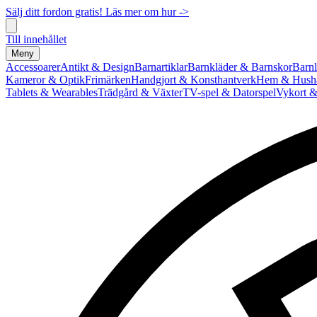
Sälj ditt fordon gratis! Läs mer om hur ->
Till innehållet
Meny
Accessoarer
Antikt & Design
Barnartiklar
Barnkläder & Barnskor
Barnl
Kameror & Optik
Frimärken
Handgjort & Konsthantverk
Hem & Hushå
Tablets & Wearables
Trädgård & Växter
TV-spel & Datorspel
Vykort &