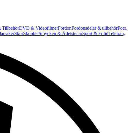
 Tillbehör
DVD & Videofilmer
Fordon
Fordonsdelar & tillbehör
Foto,
arsaker
Skor
Skönhet
Smycken & Ädelstenar
Sport & Fritid
Telefoni,