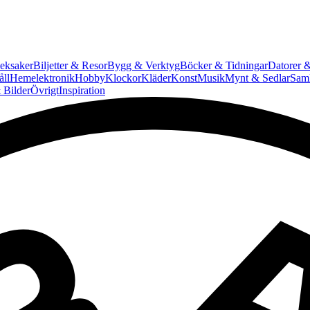
eksaker
Biljetter & Resor
Bygg & Verktyg
Böcker & Tidningar
Datorer &
ll
Hemelektronik
Hobby
Klockor
Kläder
Konst
Musik
Mynt & Sedlar
Saml
 Bilder
Övrigt
Inspiration