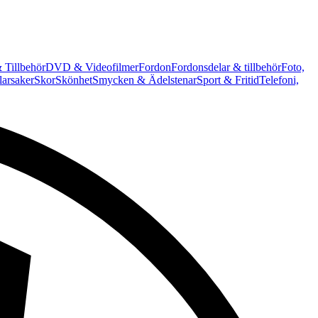
 Tillbehör
DVD & Videofilmer
Fordon
Fordonsdelar & tillbehör
Foto,
arsaker
Skor
Skönhet
Smycken & Ädelstenar
Sport & Fritid
Telefoni,