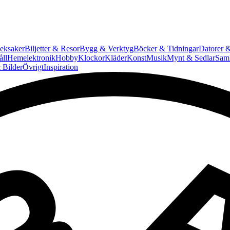
eksaker
Biljetter & Resor
Bygg & Verktyg
Böcker & Tidningar
Datorer &
ll
Hemelektronik
Hobby
Klockor
Kläder
Konst
Musik
Mynt & Sedlar
Saml
 Bilder
Övrigt
Inspiration