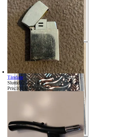
Tändare
Sluttid
12 aug 14:57
.
Pris:
100 kr
,
Utropspris
.