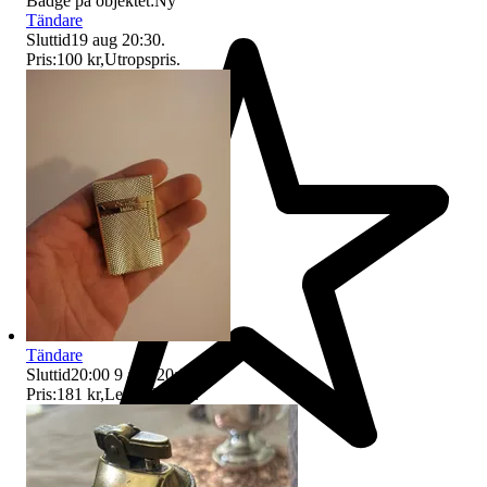
Badge på objektet:
Ny
Tändare
Sluttid
19 aug 20:30
.
Pris:
100 kr
,
Utropspris
.
Tändare
Sluttid
20:00
9 aug 20:00
.
Pris:
181 kr
,
Ledande bud
.