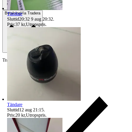
Betalning
Via Tradera
Tändare
Sluttid
20:32
9 aug 20:32
.
Pris:
37 kr
,
Utropspris
.
Traderas köparskydd
Tändare
Sluttid
12 aug 21:15
.
Pris:
20 kr
,
Utropspris
.