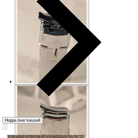
Hoppa över karusell