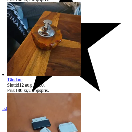
Tändare
Sluttid
12 aug 17:10
.
Pris:
180 kr
,
Utropspris
.
5.0