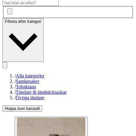
Filtrera efter kategori
/
Alla kategorier
/
Samlarsaker
/
Tobakiana
/
Tändare & tändsticksaskar
/
Övriga tändare
Hoppa över karusell