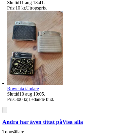
Sluttid
11 aug 18:41
.
Pris:
10 kr
,
Utropspris
.
Rowenta tändare
Sluttid
10 aug 19:05
.
Pris:
300 kr
,
Ledande bud
.
Andra har även tittat på
Visa alla
Toppsäljare