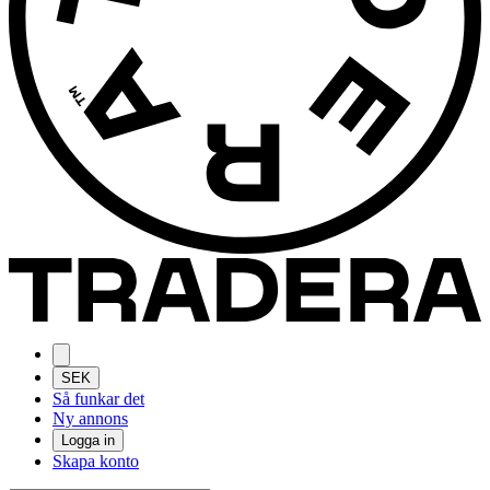
SEK
Så funkar det
Ny annons
Logga in
Skapa konto