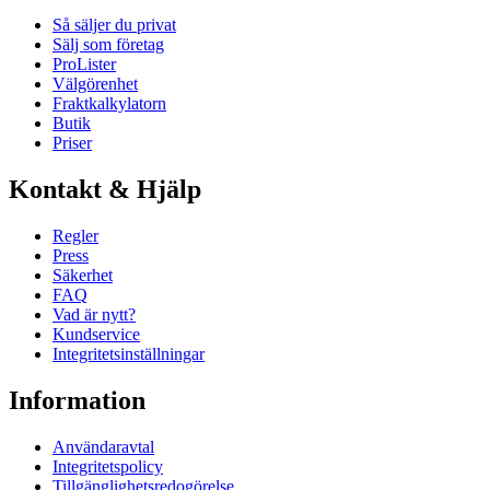
Så säljer du privat
Sälj som företag
ProLister
Välgörenhet
Fraktkalkylatorn
Butik
Priser
Kontakt & Hjälp
Regler
Press
Säkerhet
FAQ
Vad är nytt?
Kundservice
Integritetsinställningar
Information
Användaravtal
Integritetspolicy
Tillgänglighetsredogörelse