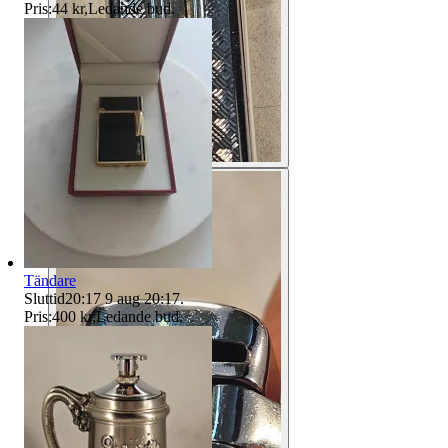
Pris:
44 kr
,
Ledande bud
.
Tändare
Sluttid
20:17
9 aug 20:17
.
Pris:
400 kr
,
Ledande bud
.