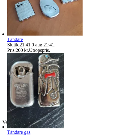
Tändare
Sluttid
21:41
9 aug 21:41
.
Pris:
200 kr
,
Utropspris
.
Verifierad
Tändare gas