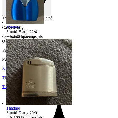
Tändare som man kan fylla på.
Tändare
Ca 8 cm hög
Sluttid
15 aug 22:41
.
Pris:
130 kr
,
Utropspris
.
Samfraktar självklart
Objektnr
740 394 688
Visningar
119
Publicerad
13 jul 21:19
Anmäl
Sälj liknande
Thunborg
Timrå
,
Sverige
Tändare
Sluttid
12 aug 20:01
.
Pris:
100 kr
,
Utropspris
.