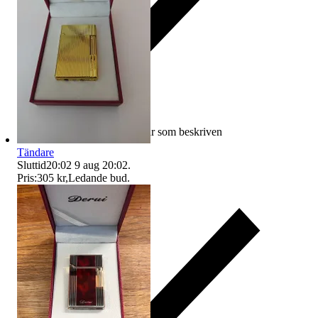
Ersättning om varan inte är som beskriven
Tändare
Sluttid
20:02
9 aug 20:02
.
Pris:
305 kr
,
Ledande bud
.