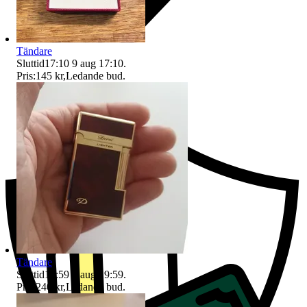
Tändare
Sluttid
17:10
9 aug 17:10
.
Pris:
145 kr
,
Ledande bud
.
Ersättning om du inte får din vara
Tändare
Sluttid
19:59
9 aug 19:59
.
Pris:
240 kr
,
Ledande bud
.