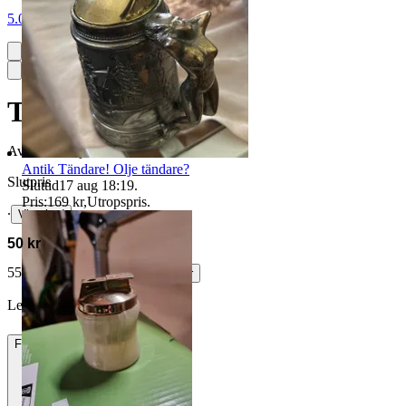
5.0
Tändare
Avslutad
24 jul 19:19
Antik Tändare! Olje tändare?
Slutpris
Sluttid
17 aug 18:19
.
Pris:
169 kr
,
Utropspris
.
∙
Visa bud
50 kr
55 kr med köparskydd.
Läs mer
LelleSarah vann auktionen
Frakt
Från 49 kr