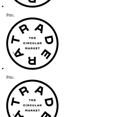
Pris:
.
Pris:
.