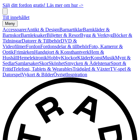
Sälj ditt fordon gratis! Läs mer om hur ->
Till innehållet
Meny
Accessoarer
Antikt & Design
Barnartiklar
Barnkläder &
Barnskor
Barnleksaker
Biljetter & Resor
Bygg & Verktyg
Böcker &
Tidningar
Datorer & Tillbehör
DVD &
Videofilmer
Fordon
Fordonsdelar & tillbehör
Foto, Kameror &
Optik
Frimärken
Handgjort & Konsthantverk
Hem &
Hushåll
Hemelektronik
Hobby
Klockor
Kläder
Konst
Musik
Mynt &
Sedlar
Samlarsaker
Skor
Skönhet
Smycken & Ädelstenar
Sport &
Fritid
Telefoni, Tablets & Wearables
Trädgård & Växter
TV-spel &
Datorspel
Vykort & Bilder
Övrigt
Inspiration