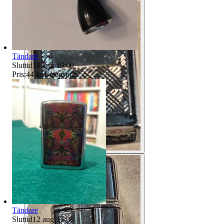
Tändare
Sluttid
10 aug 19:00
.
Pris:
44 kr
,
Utropspris
.
Tändare
Sluttid
12 aug 17:08
.