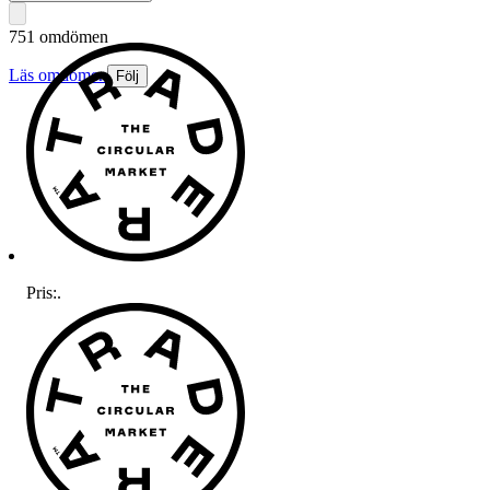
751 omdömen
Läs omdömen
Följ
Pris:
.