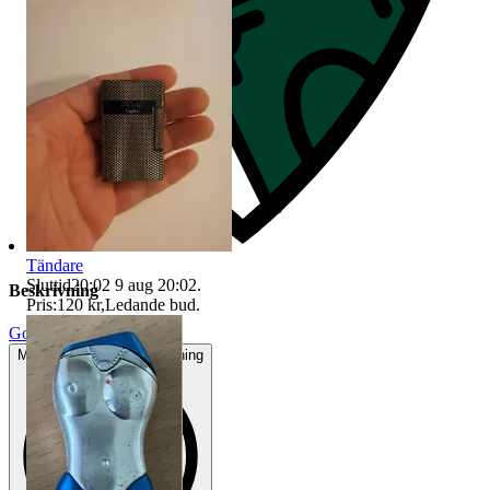
Tändare
Sluttid
20:02
9 aug 20:02
.
Beskrivning
Pris:
120 kr
,
Ledande bud
.
Gott använt skick
Mindre tecken på användning