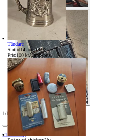
Tändare
Sluttid
14 aug 18:06
.
Pris:
100 kr
,
Utropspris
.
1
/
10
Thunborg