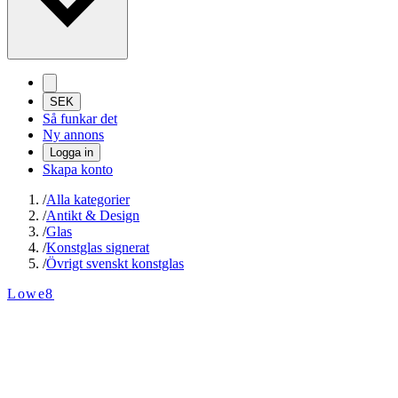
SEK
Så funkar det
Ny annons
Logga in
Skapa konto
/
Alla kategorier
/
Antikt & Design
/
Glas
/
Konstglas signerat
/
Övrigt svenskt konstglas
Lowe8