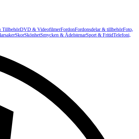
 Tillbehör
DVD & Videofilmer
Fordon
Fordonsdelar & tillbehör
Foto,
arsaker
Skor
Skönhet
Smycken & Ädelstenar
Sport & Fritid
Telefoni,