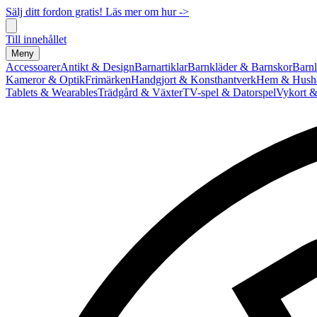
Sälj ditt fordon gratis! Läs mer om hur ->
Till innehållet
Meny
Accessoarer
Antikt & Design
Barnartiklar
Barnkläder & Barnskor
Barnl
Kameror & Optik
Frimärken
Handgjort & Konsthantverk
Hem & Hushå
Tablets & Wearables
Trädgård & Växter
TV-spel & Datorspel
Vykort &