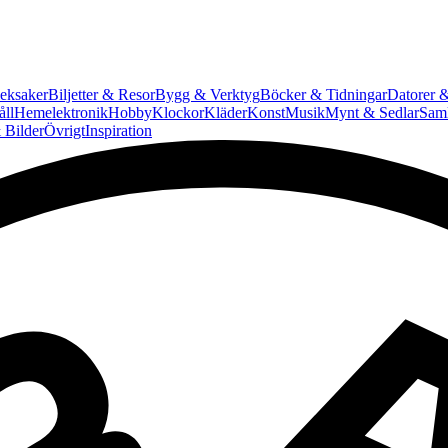
eksaker
Biljetter & Resor
Bygg & Verktyg
Böcker & Tidningar
Datorer &
ll
Hemelektronik
Hobby
Klockor
Kläder
Konst
Musik
Mynt & Sedlar
Saml
 Bilder
Övrigt
Inspiration