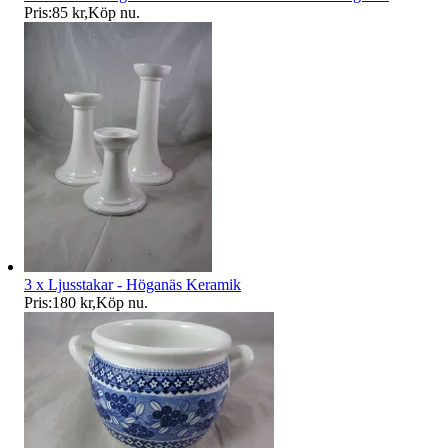
Pris:
85 kr
,
Köp nu
.
3 x Ljusstakar - Höganäs Keramik
Pris:
180 kr
,
Köp nu
.