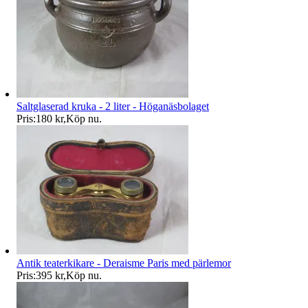
Saltglaserad kruka - 2 liter - Höganäsbolaget
Pris:
180 kr
,
Köp nu
.
Antik teaterkikare - Deraisme Paris med pärlemor
Pris:
395 kr
,
Köp nu
.