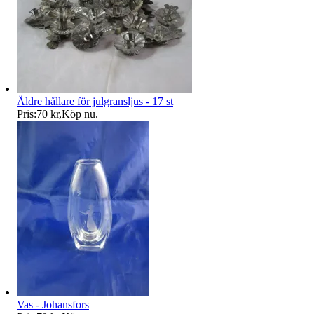
Äldre hållare för julgransljus - 17 st
Pris:
70 kr
,
Köp nu
.
Vas - Johansfors