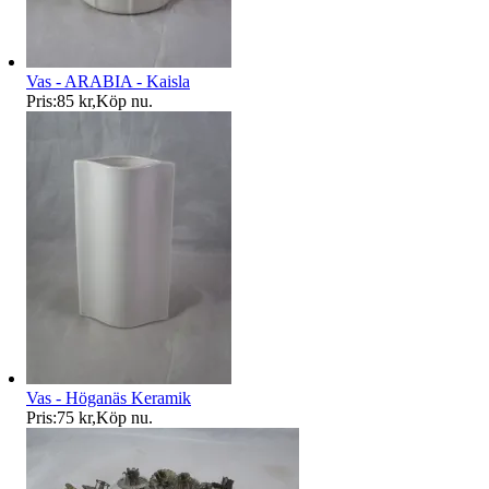
Vas - ARABIA - Kaisla
Pris:
85 kr
,
Köp nu
.
Vas - Höganäs Keramik
Pris:
75 kr
,
Köp nu
.