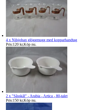
4 x Nilsjohan glöggmugg med kopparhandtag
Pris:
120 kr
,
Köp nu
.
2 x "Såsskål" - Arabia - Artica - 80-talet
Pris:
150 kr
,
Köp nu
.