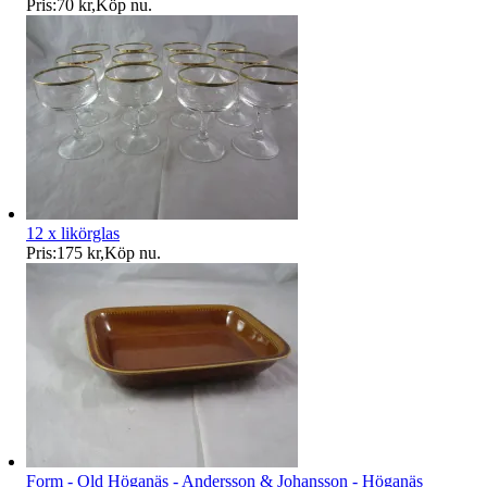
Pris:
70 kr
,
Köp nu
.
12 x likörglas
Pris:
175 kr
,
Köp nu
.
Form - Old Höganäs - Andersson & Johansson - Höganäs