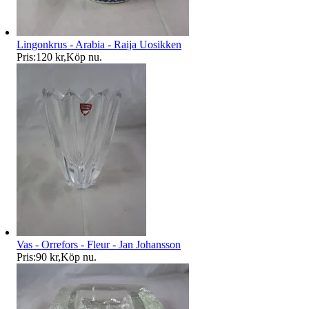
Lingonkrus - Arabia - Raija Uosikken
Pris:
120 kr
,
Köp nu
.
Vas - Orrefors - Fleur - Jan Johansson
Pris:
90 kr
,
Köp nu
.