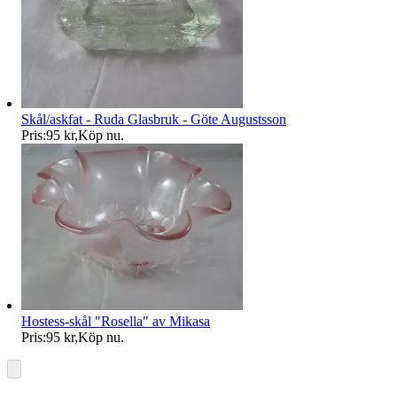
Skål/askfat - Ruda Glasbruk - Göte Augustsson
Pris:
95 kr
,
Köp nu
.
Hostess-skål "Rosella" av Mikasa
Pris:
95 kr
,
Köp nu
.