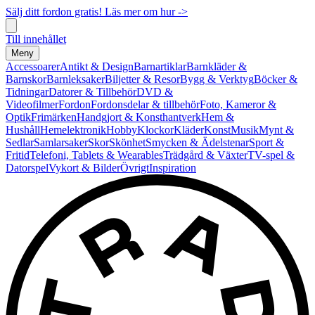
Sälj ditt fordon gratis! Läs mer om hur ->
Till innehållet
Meny
Accessoarer
Antikt & Design
Barnartiklar
Barnkläder &
Barnskor
Barnleksaker
Biljetter & Resor
Bygg & Verktyg
Böcker &
Tidningar
Datorer & Tillbehör
DVD &
Videofilmer
Fordon
Fordonsdelar & tillbehör
Foto, Kameror &
Optik
Frimärken
Handgjort & Konsthantverk
Hem &
Hushåll
Hemelektronik
Hobby
Klockor
Kläder
Konst
Musik
Mynt &
Sedlar
Samlarsaker
Skor
Skönhet
Smycken & Ädelstenar
Sport &
Fritid
Telefoni, Tablets & Wearables
Trädgård & Växter
TV-spel &
Datorspel
Vykort & Bilder
Övrigt
Inspiration