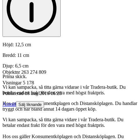
Höjd: 12,5 cm
Bredd: 11 cm
Djup: 6,5 cm
Objektnr
263 274 809
Prima skick.
Visningar
5 178
Vi kan sampacka, så titta gärna vidarae i vår Tradera-butik. Du
betalar endast frakt för den vara med högst fraktpris.
Publicerad
18 aug 2016 16:25
Hos oss gäller Konsumentkplagen och Distansköplagen. Du handlar
Anmäl
Sälj liknande
tryggt och har bland annat 14 dagars öppet köp.
Vi kan sampacka, så titta gärna vidare i vår Tradera-butik. Du
betalar endast frakt för den vara med högst fraktpris.
Hos oss gäller Konsumentköplagen och Distansköplagen. Du