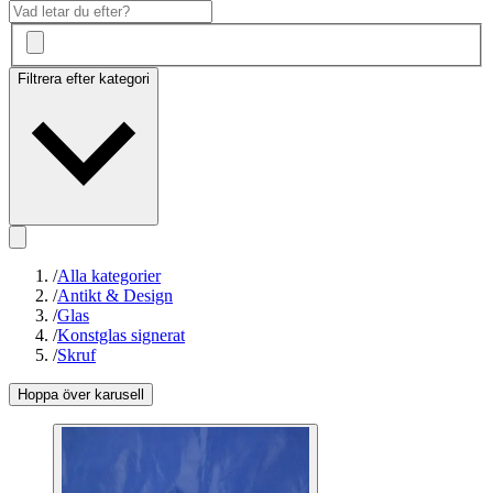
Filtrera efter kategori
/
Alla kategorier
/
Antikt & Design
/
Glas
/
Konstglas signerat
/
Skruf
Hoppa över karusell